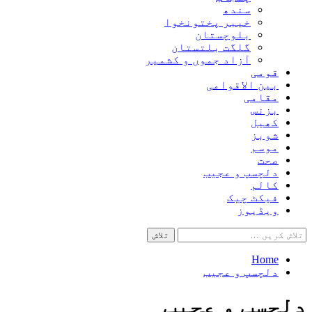
سندھ
خیبر پختونخوا
بلوچستان
گلگت بلتستان
آزاد جموں و کشمیر
قومی
بین الاقوامی
مقامی
بزنس
کھیل
شوبز
موسم
صحت
دلچسپ و عجیب
کالم
فیکٹ چیک
ویڈیوز
تلاش
کریں
برائے:
Home
دلچسپ و عجیب
دلچسپ و عجیب