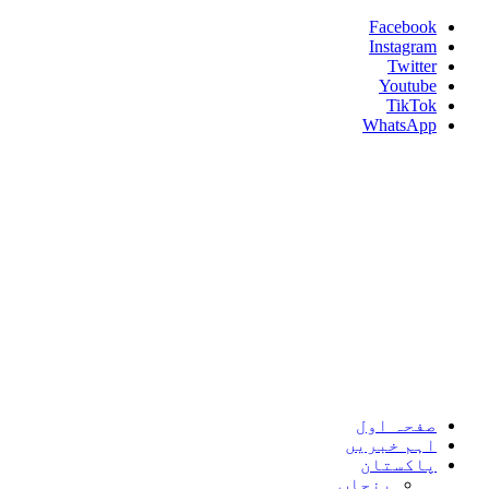
Skip
Facebook
to
Instagram
content
Twitter
Youtube
TikTok
WhatsApp
Umeed News
Every News With Good Hope
Primary
Umeed News
Menu
صفحہ اول
اہم خبریں
پاکستان
پنجاب