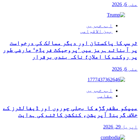
مئی 6, 2026
اہم خبریں
بین الاقوامی
ٹرمپ کا پاکستان اور دیگر ممالک کی درخواست
پر آبنائے ہرمز میں ’پروجیکٹ فریڈم‘ عارضی طور
پر روکنے کا اعلان؛ ناکہ بندی برقرار
مئی 6, 2026
اہم خبریں
مقامی
میپکو مظفرگڑھ کا بجلی چوروں اور ڈیفالٹرز کے
خلاف گرینڈ آپریشن، کنکشن کاٹنے کی ہدایت
اپریل 29, 2026