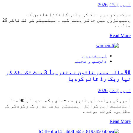
کی
اپریل 15, 2026
لائف
جیکٹ
میکسیکو میں ناک کی بالی کا ٹکڑا خاتون کے
25
پھیپھڑوں میں جاکر پھنس گیا۔ میکسیکو کی ٹک ٹاکر 26
کروڑ
سالہ...
روپے
میں
Read
Read More
نیلام
more
about
ناک
اہم خبریں
کی
دلچسپ و عجیب
بالی
کا
90 سالہ معمر خاتون نے تقریباً 3 منٹ تک لٹک کر
ٹکڑا
خاتون
نیا ریکارڈ قائم کردیا
کے
پھیھپڑوں
اپریل 13, 2026
میں
پھنس
امریکی ریاست اوہائیو سے تعلق رکھنے والی 90 سالہ
گیا
ایتھلیٹ این کرائل ایسلسٹن نے شاندار کارکردگی کا
مظاہرہ کرتے ہوئے...
Read
Read More
more
about