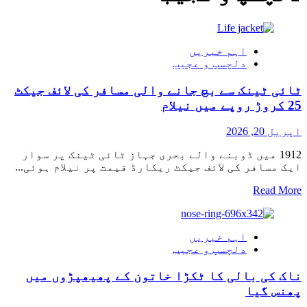
اہم خبریں
دلچسپ و عجیب
ٹائی ٹینک سے بچ جانے والی مسافر کی لائف جیکٹ
25 کروڑ روپے میں نیلام
اپریل 20, 2026
1912 میں ڈوبنے والے بحری جہاز ٹائی ٹینک پر سوار
ایک مسافر کی لائف جیکٹ ریکارڈ قیمت پر نیلام ہوئی...
Read
Read More
more
about
ٹائی
اہم خبریں
ٹینک
دلچسپ و عجیب
سے
بچ
ناک کی بالی کا ٹکڑا خاتون کے پھیھپڑوں میں
جانے
والی
پھنس گیا
مسافر