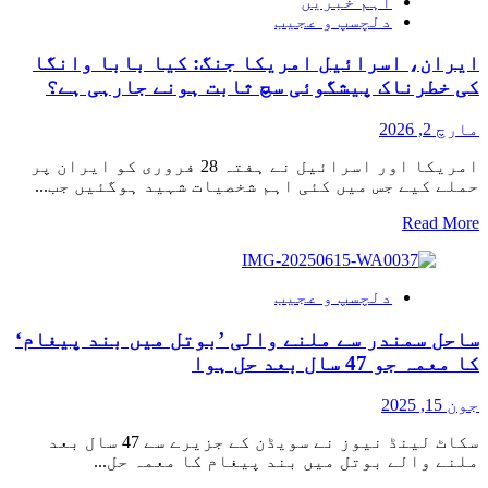
اہم خبریں
پر
دلچسپ و عجیب
موجود
گڑھے
ایران، اسرائیل امریکا جنگ: کیا بابا وانگا
نے
’مردہ‘
کی خطرناک پیشگوئی سچ ثابت ہونے جارہی ہے؟
خاتون
کو
مارچ 2, 2026
زندہ
کردیا
امریکا اور اسرائیل نے ہفتہ 28 فروری کو ایران پر
حملے کیے جس میں کئی اہم شخصیات شہید ہوگئیں جب...
Read
Read More
more
about
ایران،
دلچسپ و عجیب
اسرائیل
امریکا
ساحل سمندر سے ملنے والی ’بوتل میں بند پیغام‘
جنگ:
کیا
کا معمہ جو 47 سال بعد حل ہوا
بابا
وانگا
جون 15, 2025
کی
خطرناک
سکاٹ لینڈ نیوز نے سویڈن کے جزیرے سے 47 سال بعد
پیشگوئی
ملنے والے بوتل میں بند پیغام کا معمہ حل...
سچ