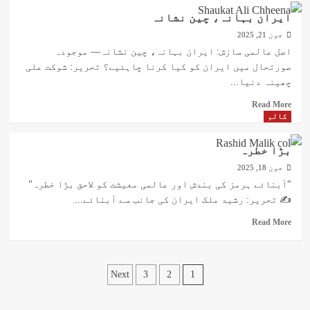
ریئل
ایران بہانہ، چین نشانہ
اسٹیٹ
جون 21, 2025
سیکٹر
اور
اصل عالمی سازش: ایران بہانہ، چین نشانہ— موجودہ
پاکستان
صورتحال میں ایران کو کیا کرنا چاہئیے؟ تحریر: شوکت علی
کی
چھینہ دنیا...
عوام
—
Read
Read More
ایک
more
کالم
نئے
about
دور
ایران
بڑا خطرہ
کی
بہانہ،
شروعات
جون 18, 2025
چین
نشانہ
"آبنائے ہرمز کی بندش اور عالمی معیشت کو لاحق بڑا خطرہ"
✍️ تحریر: رشید ملک ایران کی جانب سے آبنائے...
Read
Read More
more
about
بڑا
Posts
خطرہ
Next
3
2
1
pagination