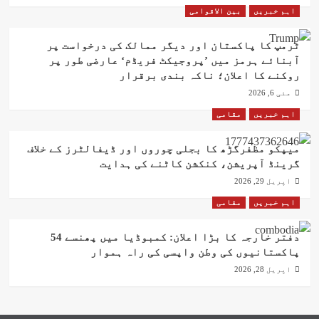
اہم خبریں
بین الاقوامی
ٹرمپ کا پاکستان اور دیگر ممالک کی درخواست پر
آبنائے ہرمز میں ’پروجیکٹ فریڈم‘ عارضی طور پر
روکنے کا اعلان؛ ناکہ بندی برقرار
مئی 6, 2026
اہم خبریں
مقامی
میپکو مظفرگڑھ کا بجلی چوروں اور ڈیفالٹرز کے خلاف
گرینڈ آپریشن، کنکشن کاٹنے کی ہدایت
اپریل 29, 2026
اہم خبریں
مقامی
دفتر خارجہ کا بڑا اعلان: کمبوڈیا میں پھنسے 54
پاکستانیوں کی وطن واپسی کی راہ ہموار
اپریل 28, 2026