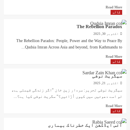
Read
Read More
more
کالم
about
ایمان
The Rebellion Paradox
اور
اکتوبر 30, 2025
جدید
انسان
The Rebellion Paradox: People, Power and the Way to Peace By
Qudsia Imran Across Asia and beyond, from Kathmandu to...
Read
Read More
more
کالم
about
The
سیگریٹ نوشی
Rebellion
اکتوبر 21, 2025
Paradox
سیگریٹ نوشی تحریر: سردار زین خان "اگر زندگی قیمتی ہے،
تو اسے دھوئیں میں کیوں اُڑائیں؟" سگریٹ نوشی کیا ہے؟...
Read
Read More
more
کالم
about
سیگریٹ
آئس ایڈکشن ایک خطرناک بیماری
نوشی