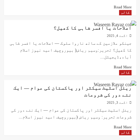
Read
Read More
more
کالم
about
سوشل
اصلاحات یا افسر شاہی کا کھیل؟
میڈیا
اگست 4, 2025
،
شعور
جینکو ملازمین کے ساتھ ناروا سلوک — اصلاحات یا افسر شاہی
یا
کا کھیل؟ تحریر:وسیم ریاض( بیوروچیف امید نیوز اسلام
انتشار؟
آباد،ڈیجیٹل...
Read
Read More
more
کالم
about
اصلاحات
ریئل اسٹیٹ سیکٹر اور پاکستان کی عوام — ایک
یا
نئے دور کی شروعات
افسر
شاہی
اگست 3, 2025
کا
ریئل اسٹیٹ سیکٹر اور پاکستان کی عوام — ایک نئے دور کی
کھیل؟
شروعات تحریر: وسیم ریاض (بیوروچیف امید نیوز اسلام...
Read
Read More
more
کالم
about