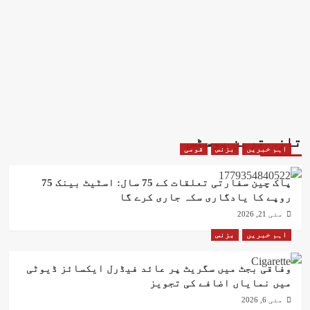
تازہ ترین پوسٹس
اہم خبریں
بزنس
قومی
پاک چین سفارتی تعلقات کے 75 سال: اسٹیٹ بینک 75
روپے کا یادگاری سکہ جاری کرے گا
مئی 21, 2026
اہم خبریں
بزنس
وفاقی بجٹ میں سگریٹ پر عائد فیڈرل ایکسائز ڈیوٹی
میں نمایاں اضافے کی تجویز
مئی 6, 2026