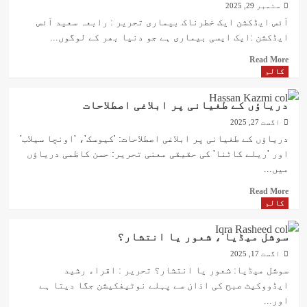
ستمبر 29, 2025
آئس ایڈکشن ایک خطرناک بیماری تحریر : رابعہ سعید آئس
ایڈکشن :ایک ایسی بیماری ہے جو دنیا بھر کے لوگوں...
Read
Read More
more
کالم
about
آئس
دریاؤں کے طغیانی پر ابلاغی اصطلاحات
ایڈکشن
اگست 27, 2025
ایک
خطرناک
دریاؤں کے طغیانی پر ابلاغی اصطلاحات: 'کیوسک'، 'اونچا سیلاب'
بیماری
اور 'ریلے کاٹنا' کی حقیقی معنی تحریر: حسن کاظمی دریاؤں
میں...
Read
Read More
more
کالم
about
دریاؤں
سوشل میڈیا ، شعور یا انتشار؟
کے
اگست 17, 2025
طغیانی
پر
سوشل میڈیا: شعور یا انتشار؟ تحریر : اقراء رشید
ابلاغی
ایڈووکیٹ صبح کی اذان سے پہلے نوٹیفکیشن جگا دیتا ہے
اصطلاحات
اور...