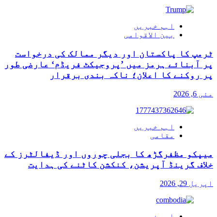
اہم خبریں
بین الاقوامی
ٹرمپ کا پاکستان اور دیگر ممالک کی درخواست
پر آبنائے ہرمز میں ’پروجیکٹ فریڈم‘ عارضی طور
پر روکنے کا اعلان؛ ناکہ بندی برقرار
مئی 6, 2026
اہم خبریں
مقامی
میپکو مظفرگڑھ کا بجلی چوروں اور ڈیفالٹرز کے
خلاف گرینڈ آپریشن، کنکشن کاٹنے کی ہدایت
اپریل 29, 2026
اہم خبریں