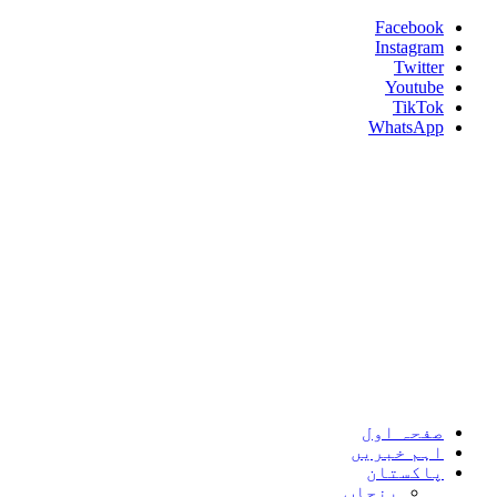
Skip
Facebook
to
Instagram
content
Twitter
Youtube
TikTok
WhatsApp
Umeed News
Every News With Good Hope
Primary
Umeed News
Menu
صفحہ اول
اہم خبریں
پاکستان
پنجاب