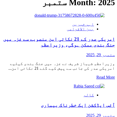
2025 ستمبر
Month:
اہم خبریں
بین الاقوامی
امریکی صدر کے 21 نکاتی امن منصوبے سے غزہ میں
جنگ بندی ممکن ہوگی، وزیراعظم
ستمبر 29, 2025
وزیراعظم شہباز شریف نے غزہ میں جنگ بندی کیلیے
امریکی صدر کی جانب سے پیش کیے گئے 21 نکاتی امن...
Read
Read More
more
about
امریکی
کالم
صدر
کے
آئس ایڈکشن ایک خطرناک بیماری
21
نکاتی
امن
ستمبر 29, 2025