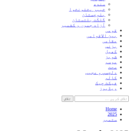
سندھ
خیبر پختونخوا
بلوچستان
گلگت بلتستان
آزاد جموں و کشمیر
قومی
بین الاقوامی
مقامی
بزنس
کھیل
شوبز
موسم
صحت
دلچسپ و عجیب
کالم
فیکٹ چیک
ویڈیوز
تلاش
کریں
برائے:
Home
2025
ستمبر