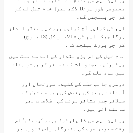
پی این ایس سی حکام نے بتایا کہ دو جہاز
مجموعی طور پر 10 لاکھ بیرل خام تیل لے کر
کراچی پہنچیں گے۔
ایم ٹی کراچی آج کراچی پورٹ پر لنگر انداز
ہوگا جبکہ ایم ٹی شالامار کل (13 مارچ)
کراچی پورٹ پہنچے گا۔
خام تیل کی اس بڑی مقدار کی آمد سے ملک میں
پیٹرولیم مصنوعات کے ذخائر کو بہتر بنانے
میں مدد ملے گی۔
دوسری جانب خطے کی کشیدہ صورتحال اور
آبنائے ہرمز کی بندش کی وجہ سے تیل کی
سپلائی چین متاثر ہونے کی اطلاعات بھی
سامنے آئی ہیں۔
پی این ایس سی کا چارٹرڈ جہاز ‘پالکی’ اس
وقت سعودی عرب کی بندرگاہ راس تنورہ پر