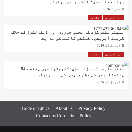
روکنے کا اعلان؛ ناکہ بندی برقرار
مئی 6, 2026
اہم خبریں
مقامی
میپکو مظفرگڑھ کا بجلی چوروں اور ڈیفالٹرز کے خلاف
گرینڈ آپریشن، کنکشن کاٹنے کی ہدایت
اپریل 29, 2026
اہم خبریں
مقامی
دفتر خارجہ کا بڑا اعلان: کمبوڈیا میں پھنسے 54
پاکستانیوں کی وطن واپسی کی راہ ہموار
اپریل 28, 2026
Code of Ethics
About us
Privacy Policy
Contact us
Corrections Policy