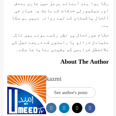
رکا ہوا ہے، آبنائے ہرمز میں جاری بندش
اور سیکیورٹی خدشات کے باعث یہ جہاز فی
الحال پاکستان کے لیے روانہ نہیں ہو سکا
ہے۔
حکام صورتحال پر نظر رکھے ہوئے ہیں تاکہ
متبادل ذرائع یا راستوں کے ذریعے تیل کی
بلاتعطل فراہمی کو یقینی بنایا جا سکے۔
About The Author
kazmi
See author's posts