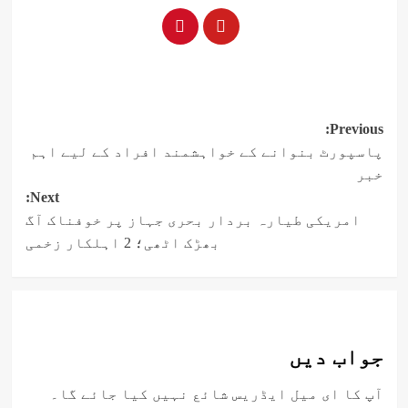
Post
Previous:
پاسپورٹ بنوانے کے خواہشمند افراد کے لیے اہم
navigation
خبر
Next:
امریکی طیارہ بردار بحری جہاز پر خوفناک آگ
بھڑک اٹھی؛ 2 اہلکار زخمی
جواب دیں
آپ کا ای میل ایڈریس شائع نہیں کیا جائے گا۔