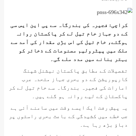
کراچی: فجیرہ کی بندرگاہ سے پی این ایس سی
کے دو جہاز خام تیل لے کر پاکستان روانہ
ہوگئے، خام تیل کی اس بڑی مقدار کی آمد سے
ملک میں پیٹرولیم مصنوعات کے ذخائر کو
بہتر بنانے میں مدد ملے گی۔
تفصیلات کے مطابق پاکستان نیشنل شپنگ
کارپوریشن کے دو بحری جہاز متحدہ عرب
امارات کی فجیرہ بندرگاہ سے خام تیل لے کر
پاکستان کے لیے روانہ ہو گئے ہیں۔
یہ پیش رفت ایک ایسے وقت میں سامنے آئی ہے
جب خطے میں کشیدگی کے باعث بحری راستوں پر
دباؤ بڑھ رہا ہے۔