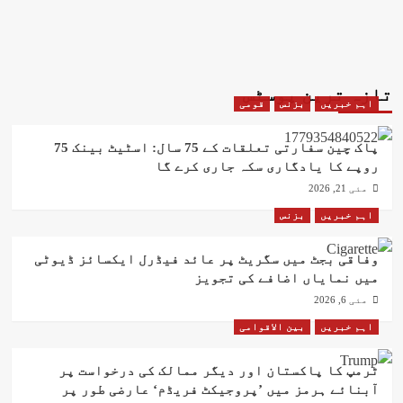
تازہ ترین پوسٹس
اہم خبریں
بزنس
قومی
پاک چین سفارتی تعلقات کے 75 سال: اسٹیٹ بینک 75
روپے کا یادگاری سکہ جاری کرے گا
مئی 21, 2026
اہم خبریں
بزنس
وفاقی بجٹ میں سگریٹ پر عائد فیڈرل ایکسائز ڈیوٹی
میں نمایاں اضافے کی تجویز
مئی 6, 2026
اہم خبریں
بین الاقوامی
ٹرمپ کا پاکستان اور دیگر ممالک کی درخواست پر
آبنائے ہرمز میں ’پروجیکٹ فریڈم‘ عارضی طور پر