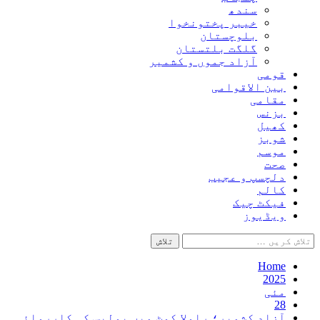
سندھ
خیبر پختونخوا
بلوچستان
گلگت بلتستان
آزاد جموں و کشمیر
قومی
بین الاقوامی
مقامی
بزنس
کھیل
شوبز
موسم
صحت
دلچسپ و عجیب
کالم
فیکٹ چیک
ویڈیوز
تلاش
کریں
برائے:
Home
2025
مئی
28
آزاد کشمیر؛ راولا کوٹ میں پولیس کی کارروائی