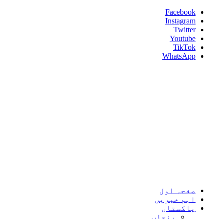
Skip
Facebook
to
Instagram
content
Twitter
Youtube
TikTok
WhatsApp
Umeed News
Every News With Good Hope
Primary
Umeed News
Menu
صفحہ اول
اہم خبریں
پاکستان
پنجاب