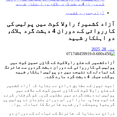
کے دوران 4 دہشت گرد ہلاک، دو اہلکار شہید
آزاد جموں و کشمیر
آزاد کشمیر؛ راولا کوٹ میں پولیس کی
کارروائی کے دوران 4 دہشت گرد ہلاک،
دو اہلکار شہید
مئی 28, 2025
آزادکشمیر کے ضلع راولاکوٹ کے گاؤں حسین کوٹ میں
پولیس کی کارروائی کے دوران دہشت گردوں سے فائرنگ
کے تبادلے کے نتیجے میں دو پولیس اہلکار شہید
ہوگئے جبکہ 4 دہشت گرد مارے گئے۔
امید نیوز کے مطابق ذرائع نے بتایا کہ آزاد کشمیر
کے ضلع راولا کوٹ کے گاؤں حسین کوٹ کے علاقے میں
پولیس نے دہشت گردی میں مطلوب گروہ کو گرفتار کرنے
کے لیے چھاپہ مارا اور اس دوران ملزمان نے پولیس پر
گرینیڈ پھینکے اور شدید فائرنگ کا تبادلہ ہوا۔
ذرائع نے بتایا کہ فائرنگ کے تبادلے کے دوران دو