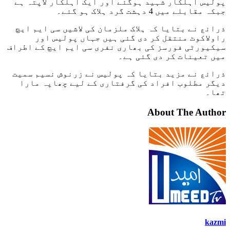
پولیس اہلکار شہید ہوگئے اور ایک اہلکار لاپتہ ہے
جبکہ مقابلے میں 4 دہشت گرد ہلاک ہو گئے۔
ذرائع نے بتایا کہ ہلاک ملزمان کی لاشیں سی ایم ایچ
راولاکوٹ منتقل کر دی گئی ہیں جہاں پولیس اور
سیکیورٹی فورسز کی بھاری نفری سی ایم ایچ کے اطراف
میں تعینات کر دی گئی ہے۔
ذرائع نے مزید بتایا کہ پولیس نے زرنوش نسیم سمیت
دیگر مطلوب افراد کی گرفتاری کے لیے چھاپہ مارا
تھا۔
About The Author
kazmi