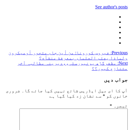
See author's posts
Post
Previous:
فيروس كورونا: من أين جاء متحور أوميكرون
ولماذا يهتم العلماء بمعرفة منشأه؟
navigation
Next:
مظفرگڑھ یونیورسٹی،،دیرینہ مطالبہ آخر
متنازع کیوں؟؟
جواب دیں
آپ کا ای میل ایڈریس شائع نہیں کیا جائے گا۔
ضروری
خانوں کو
*
سے نشان زد کیا گیا ہے
تبصرہ
*