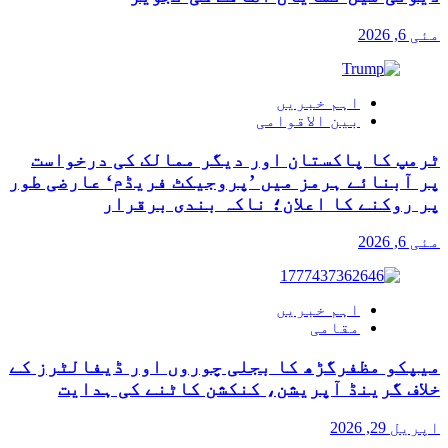
مئی 6, 2026
اہم خبریں
بین الاقوامی
ٹرمپ کا پاکستان اور دیگر ممالک کی درخواست
پر آبنائے ہرمز میں ’پروجیکٹ فریڈم‘ عارضی طور
پر روکنے کا اعلان؛ ناکہ بندی برقرار
مئی 6, 2026
اہم خبریں
مقامی
میپکو مظفرگڑھ کا بجلی چوروں اور ڈیفالٹرز کے
خلاف گرینڈ آپریشن، کنکشن کاٹنے کی ہدایت
اپریل 29, 2026