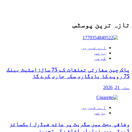
تازہ ترین پوسٹس
اہم خبریں
بزنس
قومی
پاک چین سفارتی تعلقات کے 75 سال: اسٹیٹ بینک
75 روپے کا یادگاری سکہ جاری کرے گا
مئی 21, 2026
اہم خبریں
بزنس
وفاقی بجٹ میں سگریٹ پر عائد فیڈرل ایکسائز
ڈیوٹی میں نمایاں اضافے کی تجویز