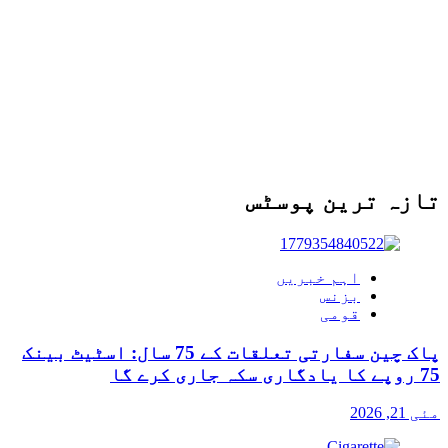
تازہ ترین پوسٹس
اہم خبریں
بزنس
قومی
پاک چین سفارتی تعلقات کے 75 سال: اسٹیٹ بینک
75 روپے کا یادگاری سکہ جاری کرے گا
مئی 21, 2026