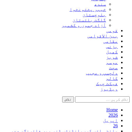
سندھ
خیبر پختونخوا
بلوچستان
گلگت بلتستان
آزاد جموں و کشمیر
قومی
بین الاقوامی
مقامی
بزنس
کھیل
شوبز
موسم
صحت
دلچسپ و عجیب
کالم
فیکٹ چیک
ویڈیوز
تلاش
کریں
برائے:
Home
2026
اپریل
26
وائٹ ہاؤس کرسپانڈنٹس ڈنر میں فائرنگ، صدر