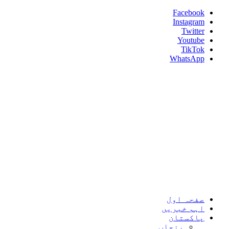
Skip
Facebook
to
Instagram
content
Twitter
Youtube
TikTok
WhatsApp
Umeed News
Every News With Good Hope
Primary
Umeed News
Menu
صفحہ اول
اہم خبریں
پاکستان
پنجاب