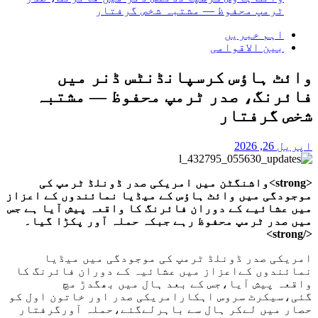
ٹرمپ محفوظ — مشتبہ شخص گرفتار
اہم خبریں
بین الاقوامی
وائٹ ہاؤس کرسپانڈنٹس ڈنر میں
فائرنگ، صدر ٹرمپ محفوظ — مشتبہ
شخص گرفتار
اپریل 26, 2026
<strong>واشنگٹن میں امریکی صدر ڈونلڈ ٹرمپ کی
موجودگی میں وائٹ ہاؤس کے میڈیا نمائندوں کے اعزاز
میں عشائیے کے دوران فائرنگ کا واقعہ پیش آیا ہے جس
میں صدر ٹرمپ محفوظ رہے جبکہ حملہ آور پکڑا گیا۔
</strong>
امریکی صدر ڈونلڈ ٹرمپ کی موجودگی میں میڈیا
نمائندوں کےاعزاز میں عشائیہ کے دوران فائرنگ کا
واقعہ پیش آیا،جس کے بعد ہال میں بھگدڑ مچ
گئی،سیکرٹ سروس اہکارامریکی صدر اور خاتون اول کو
حصار میں لےکر ہال سے باہرلےگئے،حملہ آورگرفتار