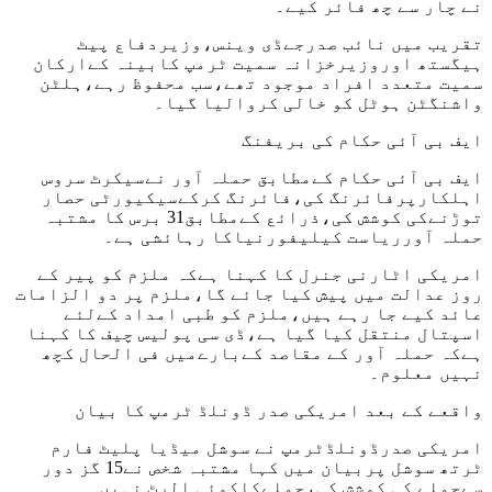
نے چار سے چھ فائر کیے۔
تقریب میں نائب صدرجےڈی وینس،وزیردفاع پیٹ
ہیگستھ اوروزیرخزانہ سمیت ٹرمپ کابینہ کےارکان
سمیت متعدد افراد موجود تھے،سب محفوظ رہے،ہلٹن
واشنگٹن ہوٹل کو خالی کروالیا گیا۔
ایف بی آئی حکام کی بریفنگ
ایف بی آئی حکام کےمطابق حملہ آور نےسیکرٹ سروس
اہلکارپرفائرنگ کی،فائرنگ کرکےسیکیورٹی حصار
توڑنےکی کوشش کی،ذرائع کےمطابق31 برس کا مشتبہ
حملہ آورریاست کیلیفورنیاکا رہائشی ہے۔
امریکی اٹارنی جنرل کا کہنا ہےکہ ملزم کو پیر کے
روز عدالت میں پیش کیا جائے گا،ملزم پر دو الزامات
عائد کیے جا رہے ہیں،ملزم کو طبی امداد کےلئے
اسپتال منتقل کیا گیا ہے،ڈی سی پولیس چیف کا کہنا
ہےکہ حملہ آور کے مقاصد کےبارےمیں فی الحال کچھ
نہیں معلوم۔
واقعے کے بعد امریکی صدر ڈونلڈ ٹرمپ کا بیان
امریکی صدرڈونلڈٹرمپ نے سوشل میڈیا پلیٹ فارم
ٹرتھ سوشل پربیان میں کہا مشتبہ شخص نے15 گز دور
سےحملے کی کوشش کی،حملےکاکوئی الرٹ نہیں