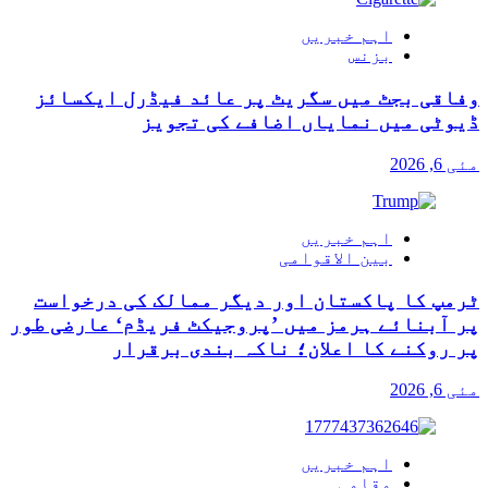
اہم خبریں
بزنس
وفاقی بجٹ میں سگریٹ پر عائد فیڈرل ایکسائز
ڈیوٹی میں نمایاں اضافے کی تجویز
مئی 6, 2026
اہم خبریں
بین الاقوامی
ٹرمپ کا پاکستان اور دیگر ممالک کی درخواست
پر آبنائے ہرمز میں ’پروجیکٹ فریڈم‘ عارضی طور
پر روکنے کا اعلان؛ ناکہ بندی برقرار
مئی 6, 2026
اہم خبریں
مقامی