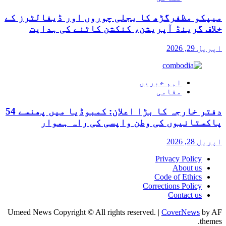
میپکو مظفرگڑھ کا بجلی چوروں اور ڈیفالٹرز کے
خلاف گرینڈ آپریشن، کنکشن کاٹنے کی ہدایت
اپریل 29, 2026
اہم خبریں
مقامی
دفتر خارجہ کا بڑا اعلان: کمبوڈیا میں پھنسے 54
پاکستانیوں کی وطن واپسی کی راہ ہموار
اپریل 28, 2026
Privacy Policy
About us
Code of Ethics
Corrections Policy
Contact us
Umeed News Copyright © All rights reserved.
|
CoverNews
by AF
themes.