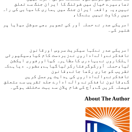
تھا،میرے خیال میں شوٹنگ کا ایران جنگ سے تعلق
نہیں،یہ واقعہ ایران جنگ میں ہماری کامیابی کی راہ
میں رکاوٹ نہیں بنےگا،
امریکی صدر نے حملہ آور کی تصویر بھی سوشل میڈیا پر
شئیر کی۔
امریکی صدر نےکہا سیکریٹ سروس اورقانون
نافذکرنےوالےاداروں نےزبردست کام کیا،سیکیورٹی
اہلکاروں نےبہادری کامظاہرہ کیااورفوری ایکشن
لیا،حملہ آورکوگرفتارکرلیاگیاہے،مشورہ دیاہےکہ
تقریب کو جاری رکھا جائے،قانون
نافذکرنےوالےاداروں کی ہدایت پرعمل کریں
گے،قانون نافذکرنے والے ادارے جلد تقریب سے متعلق
فیصلہ کریں گے،آج کی شام پلان سے بہت مختلف ہوگی۔
About The Author