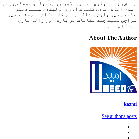
بارش، ژالہ باری اور پہاڑوں پر برفباری ہوسکتی ہے،
اسلام آباد،مری،گلیات اور راولپنڈی سمیت دیگر
علاقوں میں بارش و ژالہ باری کا امکان ہے،سندھ میں
کراچی سمیت چند مقامات پر بارش اور ژالہ باری
ہوسکتی ہے۔
About The Author
kazmi
See author's posts