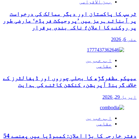
بین الاقوامی
ٹرمپ کا پاکستان اور دیگر ممالک کی درخواست
پر آبنائے ہرمز میں ’پروجیکٹ فریڈم‘ عارضی طور
پر روکنے کا اعلان؛ ناکہ بندی برقرار
مئی 6, 2026
اہم خبریں
مقامی
میپکو مظفرگڑھ کا بجلی چوروں اور ڈیفالٹرز کے
خلاف گرینڈ آپریشن، کنکشن کاٹنے کی ہدایت
اپریل 29, 2026
اہم خبریں
مقامی
دفتر خارجہ کا بڑا اعلان: کمبوڈیا میں پھنسے 54