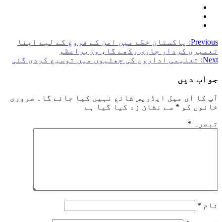
Post
Previous:
پاکستان خطے میں امن کے فروغ کے لیے اپنا
تعمیری کردار جاری رکھے گا، وزیراعظم
navigation
Next:
تعلیمی اداروں کی چھٹیوں میں توسیع کردی گئی
جواب دیں
آپ کا ای میل ایڈریس شائع نہیں کیا جائے گا۔
ضروری
خانوں کو
*
سے نشان زد کیا گیا ہے
تبصرہ
*
نام
*