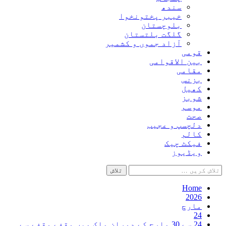
سندھ
خیبر پختونخوا
بلوچستان
گلگت بلتستان
آزاد جموں و کشمیر
قومی
بین الاقوامی
مقامی
بزنس
کھیل
شوبز
موسم
صحت
دلچسپ و عجیب
کالم
فیکٹ چیک
ویڈیوز
تلاش
کریں
برائے:
Home
2026
مارچ
24
24 سے 30 مارچ کے دوران ملک میں وقفے وقفے سے