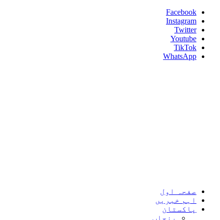
Skip
Facebook
to
Instagram
content
Twitter
Youtube
TikTok
WhatsApp
Umeed News
Every News With Good Hope
Primary
Umeed News
Menu
صفحہ اول
اہم خبریں
پاکستان
پنجاب