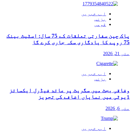
اہم خبریں
بزنس
قومی
پاک چین سفارتی تعلقات کے 75 سال: اسٹیٹ بینک
75 روپے کا یادگاری سکہ جاری کرے گا
مئی 21, 2026
اہم خبریں
بزنس
وفاقی بجٹ میں سگریٹ پر عائد فیڈرل ایکسائز
ڈیوٹی میں نمایاں اضافے کی تجویز
مئی 6, 2026
اہم خبریں