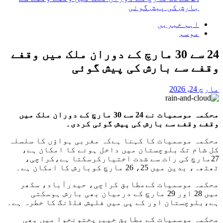
بارش کی پیش گوئی
اہم خبریں
موسم
24 سے 30 مارچ کے دوران ملک میں وقفے
وقفے سے بارش کی پیش گوئی
مارچ 24, 2026
محکمہ موسمیات نے 24 سے 30 مارچ کے دوران ملک میں
وقفے وقفے سے بارش کی پیش گوئی کردی۔
محکمہ موسمیات کا کہنا ہےکہ مغربی ہواؤں کا سلسلہ
کل شام تک بلوچستان میں داخل ہونے کا امکان ہے،
27مارچ کی رات سے شدت اختیارکرسکتا ہے،کراچی،
ٹھٹھہ، بدین میں 25، 26 مارچ کوبارش کا امکان ہے۔
محکمہ موسمیات کےمطابق کراچی، حیدرآباد، سکھر
میں 28 اور 29 مارچ کے درمیان بھی بارش ہوسکتی
ہے،بلوچستان اور کے پی میں فلیش فلڈنگ کا خطرہ ہے۔
محکمہ موسمیات کے مطابق خیبرپختونخوا میں بھی