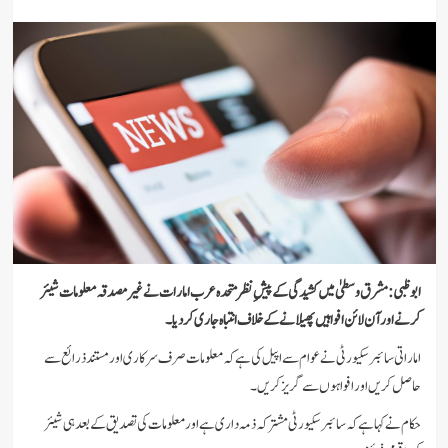
ابوظبی: مشرق وسطیٰ میں کشیدگی کے پیشِ نظر متحدہ عرب امارات نے غیر مصدقہ معلومات شیئر
کرنے اور آن لائن افواہیں پھیلانے کے خلاف انتباہ جاری کر دیا۔
اماراتی سائبر سکیورٹی نے عوام سے اپیل کی ہے کہ معلومات صرف سرکاری اور مستند ذرائع سے
حاصل کریں اور افواہوں سے گریز کریں۔
حکام نے کہا ہے کہ سائبر سکیورٹی مشترکہ ذمہ داری ہے اور معلومات کی تصدیق کے بعد ہی شیئر