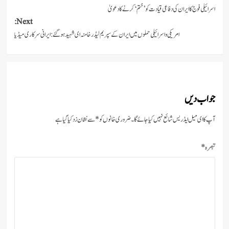
اسرائیلی فوج کا ایران کی دفاعی قیادت کو ’ختم‘ کرنے کا دعویٰ
navigation
Next:
امریکی و اسرائیلی حملوں میں ایران کے سپریم لیڈر خامنہ ای شہید ہو گئے: ایرانی سرکاری میڈیا
جواب دیں
آپ کا ای میل ایڈریس شائع نہیں کیا جائے گا۔
ضروری خانوں کو
*
سے نشان زد کیا گیا ہے
تبصرہ
*