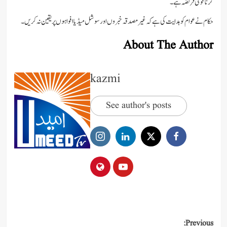
کرنا قومی فریضہ ہے۔
حکام نے عوام کو ہدایت کی ہے کہ غیر مصدقہ خبروں اور سوشل میڈیا افواہوں پر یقین نہ کریں۔
About The Author
kazmi
See author's posts
Post
Previous: