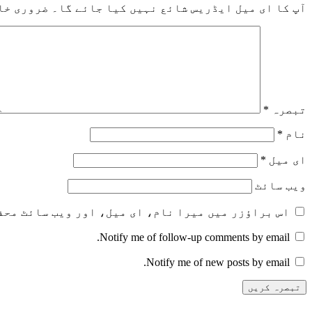
آپ کا ای میل ایڈریس شائع نہیں کیا جائے گا۔
ضروری خا
تبصرہ
*
نام
*
ای میل
*
ویب‌ سائٹ
اس براؤزر میں میرا نام، ای میل، اور ویب سائٹ محف
Notify me of follow-up comments by email.
Notify me of new posts by email.