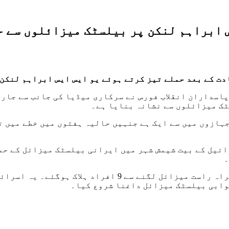
 ابراہم لنکن پر بیلسٹک میزائلوں سے ح
دت کے بعد حملے تیز کرتے ہوئے یو ایس ایس ابراہم لنکن
اسداران انقلاب فورس نے سرکاری میڈیا کی جانب سے جاری
ٹک میزائلوں سے نشانہ بنایا ہے۔
جہازوں میں سے ایک ہے جنہیں حالیہ ہفتوں میں خطے میں ت
سروس کے مطابق یروشلم کے قریب ایک رہائشی عمارت پر براہ 
وابی بیلسٹک میزائل داغنا شروع کیا۔