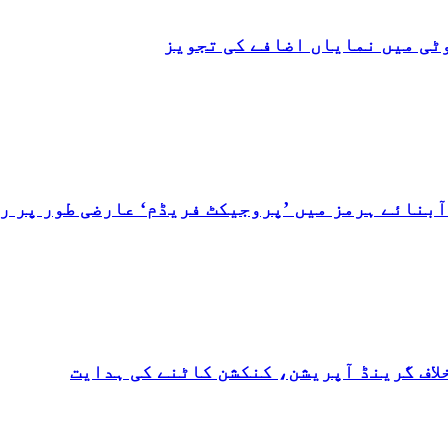
ٹی میں نمایاں اضافے کی تجویز
بنائے ہرمز میں ’پروجیکٹ فریڈم‘ عارضی طور پر رو
لاف گرینڈ آپریشن، کنکشن کاٹنے کی ہدایت