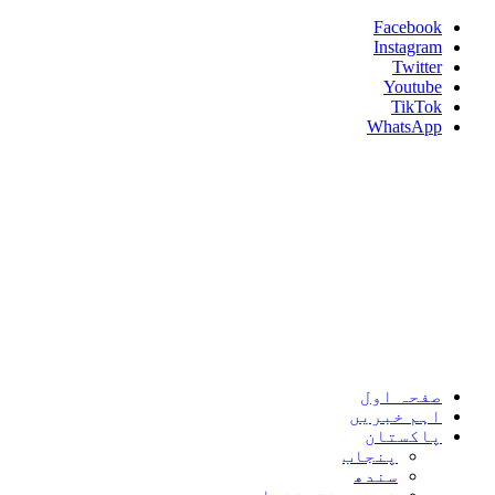
Skip
Facebook
to
Instagram
content
Twitter
Youtube
TikTok
WhatsApp
Umeed News
Every News With Good Hope
Primary
Umeed News
Menu
صفحہ اول
اہم خبریں
پاکستان
پنجاب
سندھ