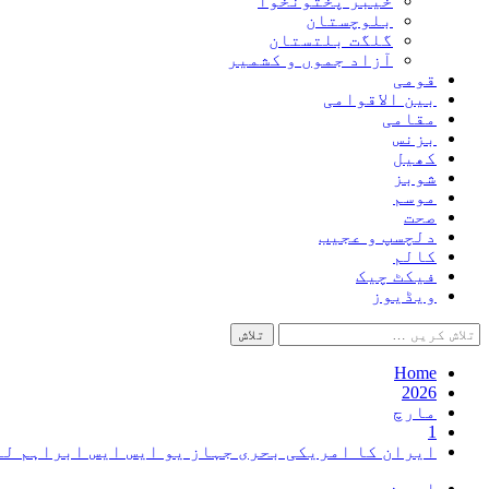
خیبر پختونخوا
بلوچستان
گلگت بلتستان
آزاد جموں و کشمیر
قومی
بین الاقوامی
مقامی
بزنس
کھیل
شوبز
موسم
صحت
دلچسپ و عجیب
کالم
فیکٹ چیک
ویڈیوز
تلاش
کریں
برائے:
Home
2026
مارچ
1
ایران کا امریکی بحری جہاز یو ایس ایس ابراہم لن
اہم خبریں