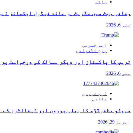
بزنس
وفاقی بجٹ میں سگریٹ پر عائد فیڈرل ایکسائز ڈیو
مئی 6, 2026
اہم خبریں
بین الاقوامی
ٹرمپ کا پاکستان اور دیگر ممالک کی درخواست پر آ
مئی 6, 2026
اہم خبریں
مقامی
میپکو مظفرگڑھ کا بجلی چوروں اور ڈیفالٹرز کے خ
اپریل 29, 2026