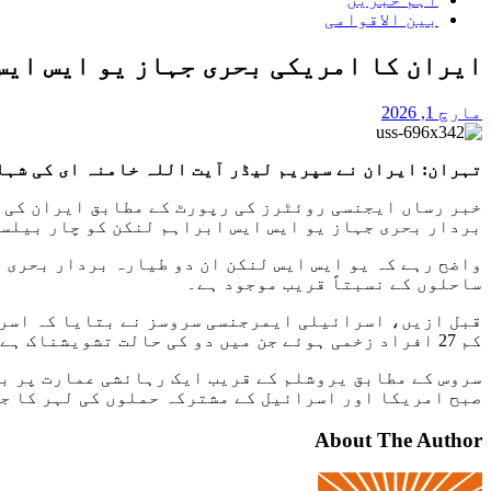
بین الاقوامی
ایران کا امریکی بحری جہاز یو ایس ایس
مارچ 1, 2026
تہران: ایران نے سپریم لیڈر آیت اللہ خامنہ ای کی شہا
خبر رساں ایجنسی روئٹرز کی رپورٹ کے مطابق ایران کی پ
بردار بحری جہاز یو ایس ایس ابراہم لنکن کو چار بیلس
واضح رہے کہ یو ایس ایس لنکن ان دو طیارہ بردار بحری 
ساحلوں کے نسبتاً قریب موجود ہے۔
کم 27 افراد زخمی ہوئے جن میں دو کی حالت تشویشناک ہے۔
صبح امریکا اور اسرائیل کے مشترکہ حملوں کی لہر کا ج
About The Author