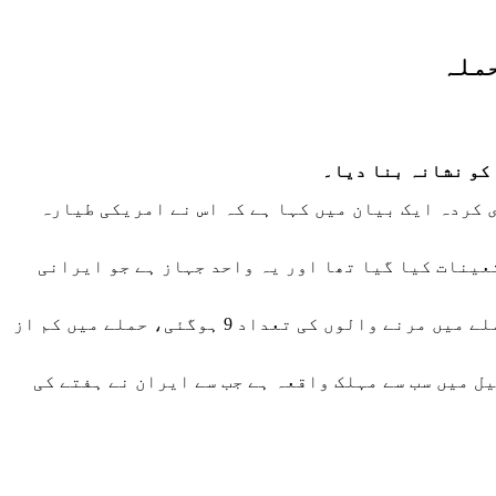
ملہ
 کو نشانہ بنا دیا۔
 کردہ ایک بیان میں کہا ہے کہ اس نے امریکی طیارہ
عینات کیا گیا تھا اور یہ واحد جہاز ہے جو ایرانی
قبل ازیں، اسرائیلی ایمرجنسی سروسز نے بتایا کہ اسرائیل کے بیت شیمش شہر میں ایرانی بیلسٹک میزائل کے حملے میں مرنے والوں کی تعداد 9 ہوگئی، حملے میں کم از
راست میزائل لگنے سے 9 افراد ہلاک ہوگئے۔ یہ اسرائیل میں سب سے مہلک واقعہ ہے جب سے ایران نے ہفتے کی