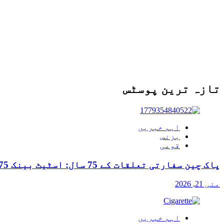
تازہ ترین پوسٹس
اہم خبریں
بزنس
قومی
پاک چین سفارتی تعلقات کے 75 سال: اسٹیٹ بینک 75 روپے کا یادگاری سکہ جاری کرے گا
مئی 21, 2026
اہم خبریں