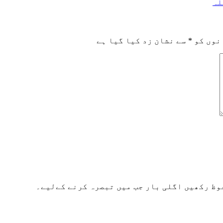
لہ
نوں کو
*
سے نشان زد کیا گیا ہے
وظ رکھیں اگلی بار جب میں تبصرہ کرنے کےلیے۔