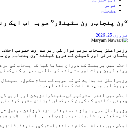
قومی
پنجاب
“ون پنجاب، ون سٹینڈر” صوبہ اب ایک رن
فروری 25, 2026
وزیراعلیٰ پنجاب مریم نواز کی زیر صدارت خصوصی اجلاس 
یکساں ترقی اور ڈسپلن کے فروغ کیلئے “ون پنجاب، ون س
اجلاس میں بریفنگ کے دوران بتایا گیا کہ پنجاب کی ہر 
روڈ، گرین بیلٹ اور فٹ پاتھ کو عالمی معیار کے یکساں 
وزیراعلیٰ نے ہدایت کی کہ صوبے کے تمام سکول، ہسپتال
مربوط اور جدید شناخت کے ساتھ ابھرے۔
اجلاس میں انفراسٹرکچر کی سٹینڈرائزیشن اور اربن ڈیزا
چھوٹی دکانوں کے کیبن کے یکساں ڈیزائن مقرر کرنے کی 
وزیراعلیٰ مریم نواز نے سٹینڈرائزڈ ڈیزائن مینول تیار
گلی سگھڑ، ہر شاہراہ دیدہ زیب اور ہر ادارہ نظم و ضبط
اجلاس میں متعلقہ حکام نے انفراسٹرکچر سٹینڈرڈائزیشن