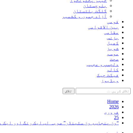
خیبر پختونخوا
بلوچستان
گلگت بلتستان
آزاد جموں و کشمیر
قومی
بین الاقوامی
مقامی
بزنس
کھیل
شوبز
موسم
صحت
دلچسپ و عجیب
کالم
فیکٹ چیک
ویڈیوز
تلاش
کریں
برائے:
Home
2026
فروری
25
“ون پنجاب، ون سٹینڈر” صوبہ اب ایک رنگ اور ایک 
اہم خبریں