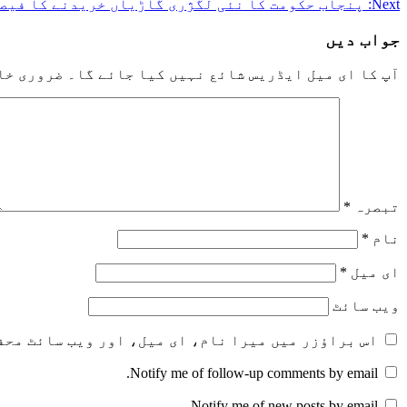
Next:
پنجاب حکومت کا نئی لگژری گاڑیاں خریدنے کا فیص
navigation
جواب دیں
آپ کا ای میل ایڈریس شائع نہیں کیا جائے گا۔
ضروری خا
تبصرہ
*
نام
*
ای میل
*
ویب‌ سائٹ
اس براؤزر میں میرا نام، ای میل، اور ویب سائٹ محف
Notify me of follow-up comments by email.
Notify me of new posts by email.