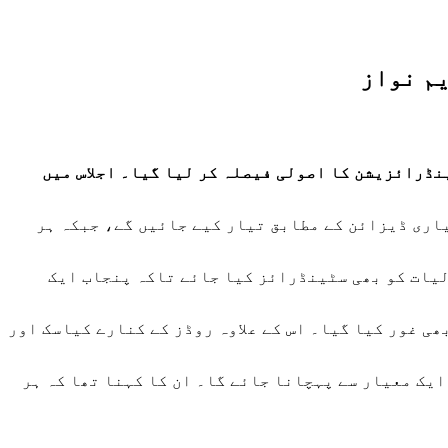
یم نواز
نڈرائزیشن کا اصولی فیصلہ کر لیا گیا۔ اجلاس میں
یاری ڈیزائن کے مطابق تیار کیے جائیں گے، جبکہ ہر
لیات کو بھی سٹینڈرائز کیا جائے تاکہ پنجاب ایک
ی غور کیا گیا۔ اس کے علاوہ روڈز کے کنارے کیاسک اور
یک معیار سے پہچانا جائے گا۔ ان کا کہنا تھا کہ ہر