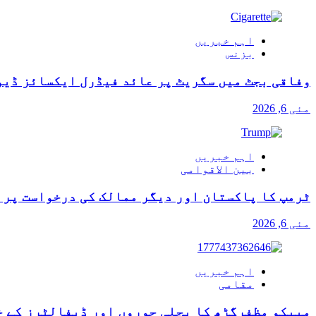
اہم خبریں
بزنس
وفاقی بجٹ میں سگریٹ پر عائد فیڈرل ایکسائز ڈیو
مئی 6, 2026
اہم خبریں
بین الاقوامی
ٹرمپ کا پاکستان اور دیگر ممالک کی درخواست پر آ
مئی 6, 2026
اہم خبریں
مقامی
میپکو مظفرگڑھ کا بجلی چوروں اور ڈیفالٹرز کے خ