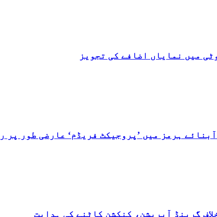
ٹی میں نمایاں اضافے کی تجویز
بنائے ہرمز میں ’پروجیکٹ فریڈم‘ عارضی طور پر رو
لاف گرینڈ آپریشن، کنکشن کاٹنے کی ہدایت