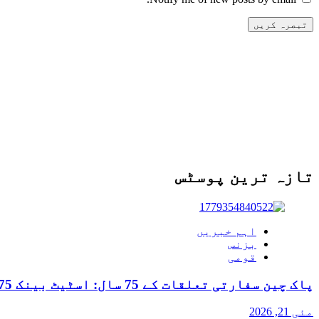
تازہ ترین پوسٹس
اہم خبریں
بزنس
قومی
پاک چین سفارتی تعلقات کے 75 سال: اسٹیٹ بینک 75 روپے کا یادگاری سکہ جاری کرے گا
مئی 21, 2026