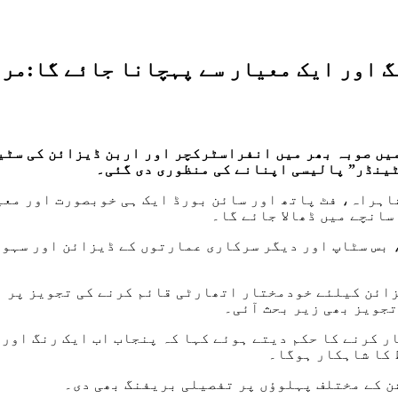
گ اور ایک معیار سے پہچانا جائے گا:مر
میں صوبہ بھر میں انفراسٹرکچر اور اربن ڈیزائن کی سٹی
ٹینڈر” پالیسی اپنانے کی منظوری دی گئی۔
شاہراہ، فٹ پاتھ اور سائن بورڈ ایک ہی خوبصورت اور مع
سانچے میں ڈھالا جائے گا۔
، بس سٹاپ اور دیگر سرکاری عمارتوں کے ڈیزائن اور سہو
ئن کیلئے خودمختار اتھارٹی قائم کرنے کی تجویز پر بھ
تجویز بھی زیر بحث آئی۔
 کرنے کا حکم دیتے ہوئے کہا کہ پنجاب اب ایک رنگ اور ا
 کا شاہکار ہوگا۔
 کے مختلف پہلوؤں پر تفصیلی بریفنگ بھی دی۔