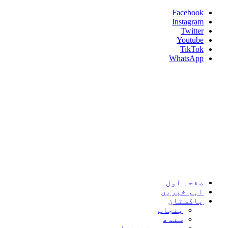
Skip
Facebook
to
Instagram
content
Twitter
Youtube
TikTok
WhatsApp
Umeed News
Every News With Good Hope
Primary
Umeed News
Menu
صفحہ اول
اہم خبریں
پاکستان
پنجاب
سندھ