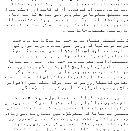
حفاظت کے لیے استعمال ہونے والی کھادوں کے سٹالز
بھی شامل تھے۔ اس کے علاوہ آم کی کاشت اور دیکھ بھال
سے متعلق معلوماتی لٹریچر بھی نمائش کا حصہ تھا۔
ڈپٹی کمشنر اور دیگر معزز مہمانوں نے مختلف سٹالز
کا دورہ کیا اور کاشتکاروں سے آم کی مختلف اقسام کے
بارے میں تفصیلات حاصل کیں۔
ڈپٹی کمشنر عثمان طاہر جپہ نے میڈیا سے بات چیت
کرتے ہوئے کہا کہ وزیراعلیٰ پنجاب مریم نواز کی
ہدایت کے مطابق اس سال جشن آزادی اور معرکہ حق کی
کامیابی کو مل کر منایا جا رہا ہے، اور مینگو
فیسٹیول انہی تقریبات کا حصہ ہے۔ انہوں نے بتایا
کہ یہ مظفرگڑھ کی تاریخ کا پہلا مینگو فیسٹیول ہے،
جو آئندہ برسوں میں بھی جاری رہے گا اور ضلع کی
پہچان بنے گا۔ ان کا کہنا تھا کہ اس اقدام سے نہ صرف
مقامی کاشتکاروں کو فائدہ ہوگا بلکہ بین الاقوامی
سطح پر بھی مظفرگڑھ کے آموں کی مانگ بڑھے گی۔
انہوں نے مزید کہا کہ یہ فیسٹیول ضلع کے شہدا کے
نام منسوب کیا گیا ہے، اور جشن آزادی کے موقع پر ان
کی قربانیوں کو خراج تحسین پیش کیا جائے گا۔ ڈپٹی
کمشنر نے بتایا کہ مظفرگڑھ میں ملتان سے بھی زیادہ
رقبے پر آم کی کاشت ہوتی ہے، جبکہ یہاں کھجور اور
سفید انار جیسی منفرد فصلوں کی بھی بڑی پیداوار
ہوتی ہے، جن کے سٹالز بھی فیسٹیول میں لگائے گئے