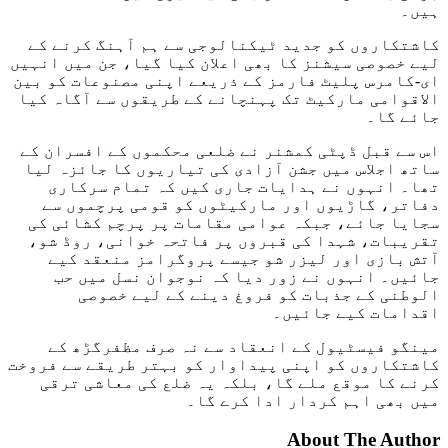
ہیں۔
کاشتکاروں کو جدید ٹیکنالوجی سے ہم آہنگ کرنے کے
لیے خصوصی سیشنز کا بھی اعلان کیا گیا، جن میں انہیں
ای-کامرس پلیٹ فارمز کے ذریعے اپنی مصنوعات کو بین
الاقوامی مارکیٹ تک پہنچانے کے طریقوں سے آگاہ کیا
جائے گا۔
اس سے قبل ڈپٹی کمشنر نے ضلعی محکموں کے افسران کے
ساتھ اجلاس میں جشن آزادی کی تیاریوں کا جائزہ لیا
تھا۔ انہوں نے ہدایات جاری کیں کہ تمام سرکاری
دفاتر، گاڑیوں اور مارکیٹوں کو قومی پرچموں سے
سجایا جائے، جبکہ عوامی مقامات پر پرچم کشائی کی
تقریبات، شہدا کی قبروں پر فاتحہ خوانی، روڈ شو،
آتش بازی اور لیزر شو جیسے پروگرامز منعقد کیے
جائیں۔ انہوں نے زور دیا کہ نوجوان نسل میں حب
الوطنی کے جذبات کو فروغ دینے کے لیے خصوصی
اقدامات کیے جائیں۔
مینگو فیسٹیول کے انعقاد سے نہ صرف مظفرگڑھ کے
کاشتکاروں کو اپنی پیداوار کو بہتر طریقے سے فروخت
کرنے کا موقع ملے گا، بلکہ یہ ضلع کی معاشی ترقی
میں بھی اہم کردار ادا کرے گا۔
About The Author