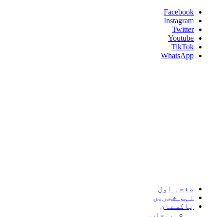
Skip
Facebook
to
Instagram
content
Twitter
Youtube
TikTok
WhatsApp
Umeed News
Every News With Good Hope
Primary
Umeed News
Menu
صفحہ اول
اہم خبریں
پاکستان
پنجاب