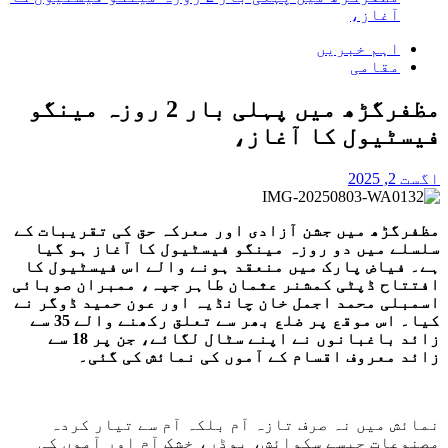
آغاز،
اہم خبریں
مقامی
مظفرگڑھ میں پہلی بار 2 روزہ مینگو
فیسٹیول کا آغاز،
اگست 2, 2025
مظفرگڑھ میں جشن آزادی اور معرکہ حق کی تقریبات کے
سلسلے میں دو روزہ مینگو فیسٹیول کا آغاز ہو گیا
ہے۔ فیاض پارک میں منعقد ہونے والے اس فیسٹیول کا
افتتاح ڈپٹی کمشنر عثمان طاہر جپہ، ممبران صوبائی
اسمبلی محمد اجمل خان چانڈیہ اور عون حمید ڈوگر نے
کیا۔ اس موقع پر ضلع بھر سے تعلق رکھنے والے 35 سے
زائد باغبانوں نے اپنے سٹال لگائے، جن پر 18 سے
زائد معروف اقسام کے آموں کی نمائش کی گئی۔
نمائش میں نہ صرف تازہ آم بلکہ آم سے تیار کردہ
مصنوعات جیسے سکوائش، پوڈر، خشک آم اور آموں کی