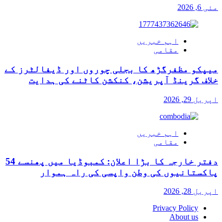
مئی 6, 2026
اہم خبریں
مقامی
میپکو مظفرگڑھ کا بجلی چوروں اور ڈیفالٹرز کے
خلاف گرینڈ آپریشن، کنکشن کاٹنے کی ہدایت
اپریل 29, 2026
اہم خبریں
مقامی
دفتر خارجہ کا بڑا اعلان: کمبوڈیا میں پھنسے 54
پاکستانیوں کی وطن واپسی کی راہ ہموار
اپریل 28, 2026
Privacy Policy
About us