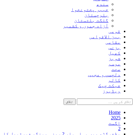
سندھ
خیبر پختونخوا
بلوچستان
گلگت بلتستان
آزاد جموں و کشمیر
قومی
بین الاقوامی
مقامی
بزنس
کھیل
شوبز
موسم
صحت
دلچسپ و عجیب
کالم
فیکٹ چیک
ویڈیوز
تلاش
کریں
برائے:
Home
2025
اگست
2
مظفرگڑھ میں پہلی بار 2 روزہ مینگو فیسٹیول کا