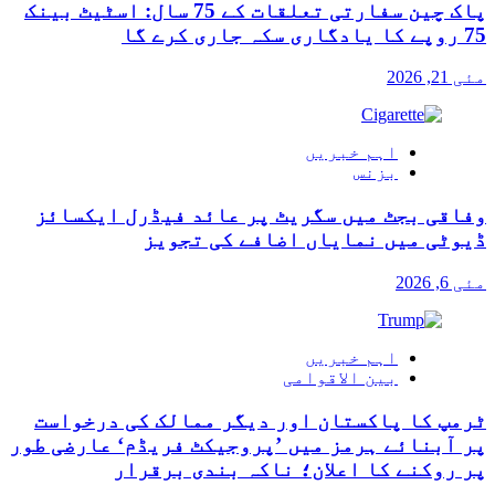
پاک چین سفارتی تعلقات کے 75 سال: اسٹیٹ بینک
75 روپے کا یادگاری سکہ جاری کرے گا
مئی 21, 2026
اہم خبریں
بزنس
وفاقی بجٹ میں سگریٹ پر عائد فیڈرل ایکسائز
ڈیوٹی میں نمایاں اضافے کی تجویز
مئی 6, 2026
اہم خبریں
بین الاقوامی
ٹرمپ کا پاکستان اور دیگر ممالک کی درخواست
پر آبنائے ہرمز میں ’پروجیکٹ فریڈم‘ عارضی طور
پر روکنے کا اعلان؛ ناکہ بندی برقرار