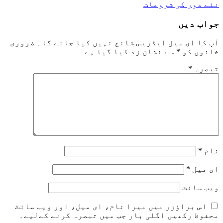
نئے دور کی شروعات
جواب دیں
آپ کا ای میل ایڈریس شائع نہیں کیا جائے گا۔
ضروری
خانوں کو
*
سے نشان زد کیا گیا ہے
تبصرہ
*
نام
*
ای میل
*
ویب‌ سائٹ
اس براؤزر میں میرا نام، ای میل، اور ویب سائٹ
محفوظ رکھیں اگلی بار جب میں تبصرہ کرنے کےلیے۔