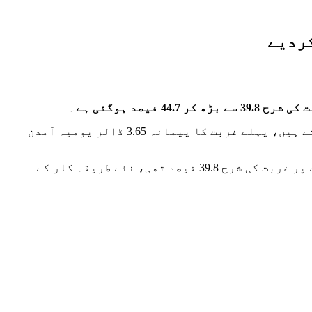
کردیے
صد ہوگئی ہے
۔
عالمی بینک کے مطابق پاکستان میں یومیہ 4.20 ڈالر آمدن سے کم کمانے والے غربت کی لکیر سے نیچے شمار کیے جاتے ہیں، پہلے غربت کا پیمانہ 3.65 ڈالر یومیہ آمدن
عالمی بینک نے بتایا ہے کہ نئے معیار کے تحت پاکستان کی 44.7 فیصد آبادی غربت کا شکار ہے جبکہ پرانے پیمانے پر غربت کی شرح 39.8 فیصد تھی، نئے طریقہ کار کے