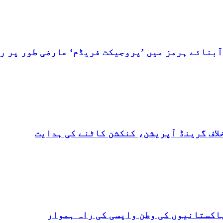
بنائے ہرمز میں ’پروجیکٹ فریڈم‘ عارضی طور پر رو
لاف گرینڈ آپریشن، کنکشن کاٹنے کی ہدایت