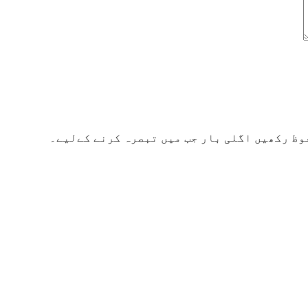
وظ رکھیں اگلی بار جب میں تبصرہ کرنے کےلیے۔