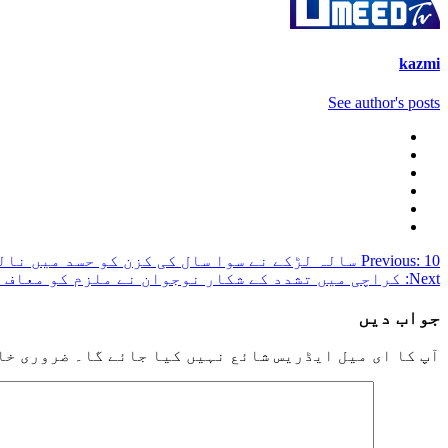
kazmi
See author's posts
Post
10 سالہ لڑکے نے سوا سال کی کزن کو حسد میں نالے کے اندر پھینک کر مارڈالا
Previous:
Next:
کراچی میں تشدد کے شکار نوجوان نے ملزم کو معاف 
navigation
جواب دیں
آپ کا ای میل ایڈریس شائع نہیں کیا جائے گا۔
ضروری خا