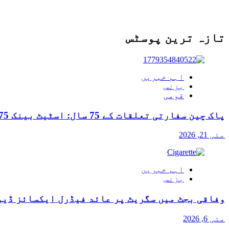
تازہ ترین پوسٹس
اہم خبریں
بزنس
قومی
پاک چین سفارتی تعلقات کے 75 سال: اسٹیٹ بینک 75 روپے کا یادگاری سکہ جاری کرے گا
مئی 21, 2026
اہم خبریں
بزنس
وفاقی بجٹ میں سگریٹ پر عائد فیڈرل ایکسائز ڈیو
مئی 6, 2026