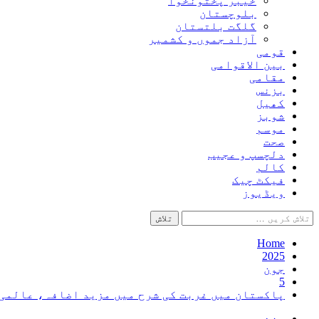
خیبر پختونخوا
بلوچستان
گلگت بلتستان
آزاد جموں و کشمیر
قومی
بین الاقوامی
مقامی
بزنس
کھیل
شوبز
موسم
صحت
دلچسپ و عجیب
کالم
فیکٹ چیک
ویڈیوز
تلاش
کریں
برائے:
Home
2025
جون
5
پاکستان میں غربت کی شرح میں مزید اضافہ، عالمی
بزنس