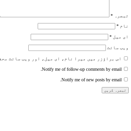
تبصرہ
*
نام
*
ای میل
*
ویب‌ سائٹ
اس براؤزر میں میرا نام، ای میل، اور ویب سائٹ محف
Notify me of follow-up comments by email.
Notify me of new posts by email.