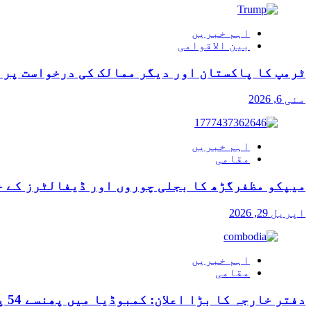
اہم خبریں
بین الاقوامی
ٹرمپ کا پاکستان اور دیگر ممالک کی درخواست پر آ
مئی 6, 2026
اہم خبریں
مقامی
میپکو مظفرگڑھ کا بجلی چوروں اور ڈیفالٹرز کے خ
اپریل 29, 2026
اہم خبریں
مقامی
دفتر خارجہ کا بڑا اعلان: کمبوڈیا میں پھنسے 54 پاکستانیوں کی وطن واپسی کی راہ ہموار