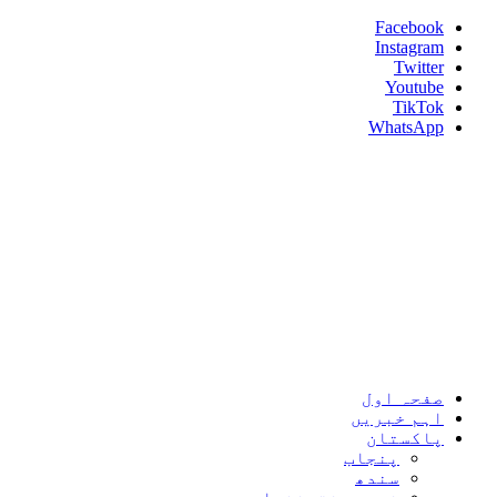
Skip
Facebook
to
Instagram
content
Twitter
Youtube
TikTok
WhatsApp
Umeed News
Every News With Good Hope
Primary
Umeed News
Menu
صفحہ اول
اہم خبریں
پاکستان
پنجاب
سندھ