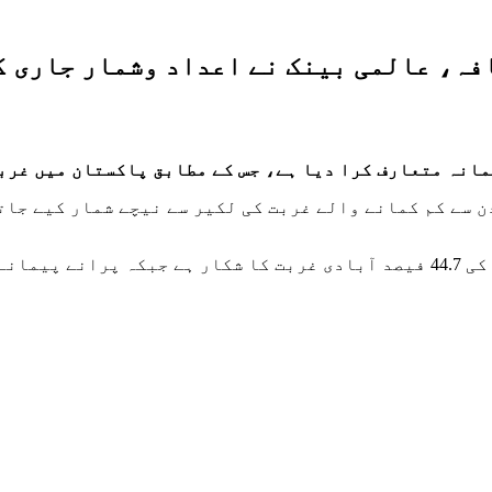
فہ، عالمی بینک نے اعداد وشمار جاری 
 دیا ہے، جس کے مطابق پاکستان میں غربت کی شرح 39.8 سے بڑھ کر 44.7 فی