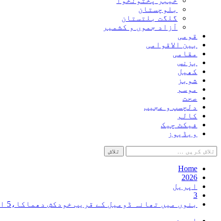
خیبر پختونخوا
بلوچستان
گلگت بلتستان
آزاد جموں و کشمیر
قومی
بین الاقوامی
مقامی
بزنس
کھیل
شوبز
موسم
صحت
دلچسپ و عجیب
کالم
فیکٹ چیک
ویڈیوز
تلاش
کریں
برائے:
Home
2026
اپریل
3
بنوں میں تھانہ ڈومیل کے قریب خودکش دھماکا،5 افراد شہید،4زخمی
اہم خبریں