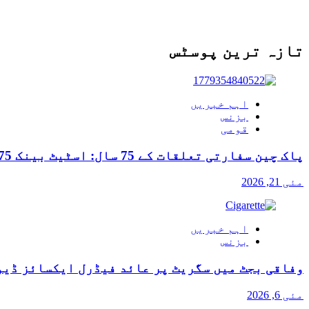
تازہ ترین پوسٹس
اہم خبریں
بزنس
قومی
پاک چین سفارتی تعلقات کے 75 سال: اسٹیٹ بینک 75 روپے کا یادگاری سکہ جاری کرے گا
مئی 21, 2026
اہم خبریں
بزنس
وفاقی بجٹ میں سگریٹ پر عائد فیڈرل ایکسائز ڈیو
مئی 6, 2026