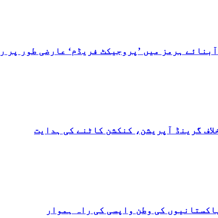
بنائے ہرمز میں ’پروجیکٹ فریڈم‘ عارضی طور پر رو
لاف گرینڈ آپریشن، کنکشن کاٹنے کی ہدایت