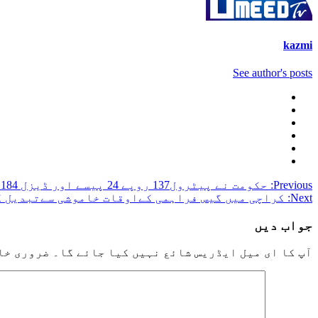
kazmi
See author's posts
Post
Previous:
حکومت نے پیٹرول137 روپے 24 پیسے اور ڈیزل 184 روپے 49 پیسے فی لیٹر مہنگا کر دیا
Next:
کراچی میں گیس فراہمی کےاوقات خاموشی سےتبدیل 
navigation
جواب دیں
آپ کا ای میل ایڈریس شائع نہیں کیا جائے گا۔
ضروری خا