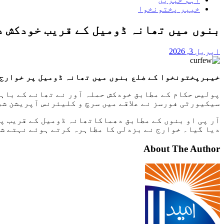
خیبر پختونخوا
بنوں میں تھانہ ڈومیل کے قریب خودکش دھماکا،5 افراد 
اپریل 3, 2026
خیبرپختونخوا کے ضلع بنوں میں تھانہ ڈومیل پر خوارج کے بزدلانہ
سیکیورٹی فورسز نے علاقے میں سرچ و کلیئرنس آپریشن شر
آر پی او بنوں کے مطابق دھماکاتھانہ ڈومیل کے قریب پ
دیا گیا۔ خوارج نے بزدلی کا مظاہرہ کرتے ہوئے نہتے ش
About The Author