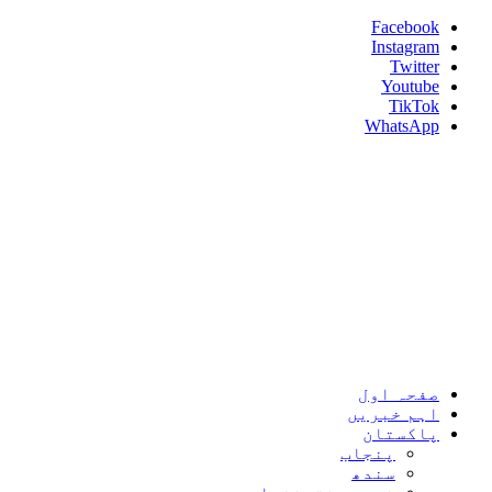
Skip
Facebook
to
Instagram
content
Twitter
Youtube
TikTok
WhatsApp
Umeed News
Every News With Good Hope
Primary
Umeed News
Menu
صفحہ اول
اہم خبریں
پاکستان
پنجاب
سندھ