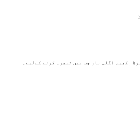
وظ رکھیں اگلی بار جب میں تبصرہ کرنے کےلیے۔