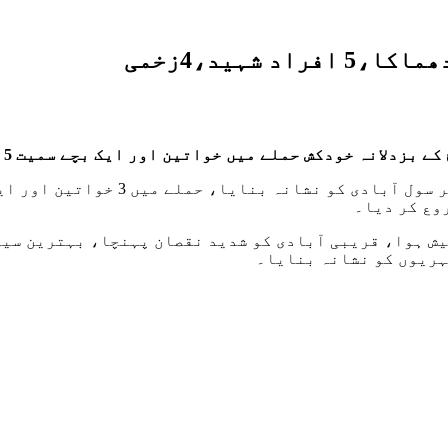
شہید،4زخمی
 خودکش حملے میں خواتین اور ایک بچے سمیت 5 افراد شہید ہوگئے۔
وع کر دیا۔
یش ہوا، قریبی آبادی کو شدید نقصان پہنچا، بہترین سی
ہریوں کو نشانہ بنایا۔