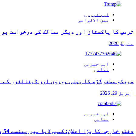
اہم خبریں
بین الاقوامی
ٹرمپ کا پاکستان اور دیگر ممالک کی درخواست پر آ
مئی 6, 2026
اہم خبریں
مقامی
میپکو مظفرگڑھ کا بجلی چوروں اور ڈیفالٹرز کے خ
اپریل 29, 2026
اہم خبریں
مقامی
دفتر خارجہ کا بڑا اعلان: کمبوڈیا میں پھنسے 54 پاکستانیوں کی وطن واپسی کی راہ ہموار