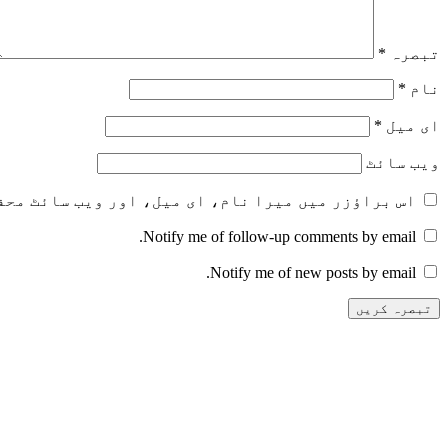
تبصرہ
*
نام
*
ای میل
*
ویب‌ سائٹ
اس براؤزر میں میرا نام، ای میل، اور ویب سائٹ محف
Notify me of follow-up comments by email.
Notify me of new posts by email.