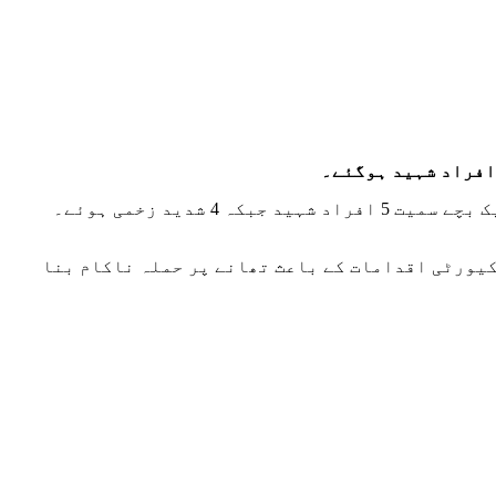
پولیس حکام کے مطابق خودکش حملہ آور نے تھانے کے باہر سول آبادی کو نشانہ بنایا، حملے میں 3 خواتین اور ایک بچے سمیت 5 افراد شہید جبکہ 4 شدید زخمی ہوئے۔
کیورٹی اقدامات کے باعث تھانے پر حملہ ناکام بنا