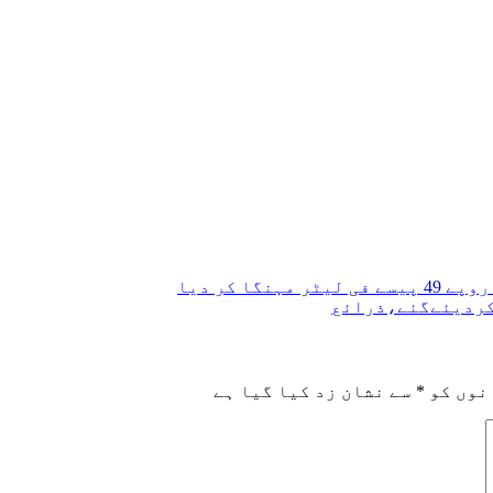
کردیئےگئے،ذرائع
نوں کو
*
سے نشان زد کیا گیا ہے