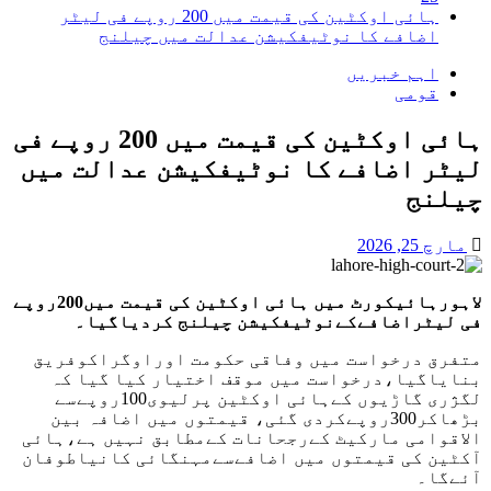
ہائی اوکٹین کی قیمت میں 200 روپے فی لیٹر
اضافے کا نوٹیفکیشن عدالت میں چیلنج
اہم خبریں
قومی
ہائی اوکٹین کی قیمت میں 200 روپے فی
لیٹر اضافے کا نوٹیفکیشن عدالت میں
چیلنج
مارچ 25, 2026
لاہورہائیکورٹ میں ہائی اوکٹین کی قیمت میں200روپے
فی لیٹراضافےکےنوٹیفکیشن چیلنج کردیاگیا۔
متفرق درخواست میں وفاقی حکومت اوراوگراکوفریق
بنایاگیا،درخواست میں موقف اختیار کیا گیا کہ
لگژری گاڑیوں کےہائی اوکٹین پرلیوی100روپےسے
بڑھاکر300روپےکردی گئی، قیمتوں میں اضافہ بین
الاقوامی مارکیٹ کےرجحانات کےمطابق نہیں ہے،ہائی
آکٹین کی قیمتوں میں اضافےسےمہنگائی کانیاطوفان
آئےگا۔