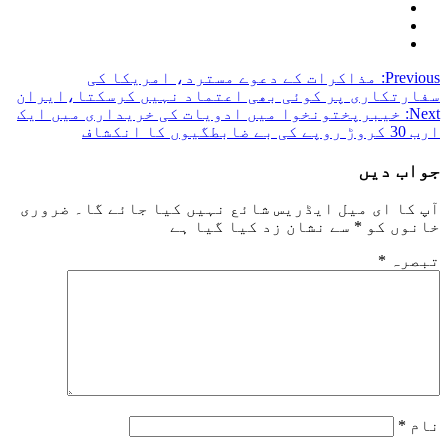
Post
Previous:
مذاکرات کے دعوے مسترد، امریکا کی
سفارتکاری پر کوئی بھی اعتماد نہیں کرسکتا،ایران
navigation
Next:
خیبرپختونخوا میں ادویات کی خریداری میں ایک
ارب 30 کروڑ روپے کی بے ضابطگیوں کا انکشاف
جواب دیں
آپ کا ای میل ایڈریس شائع نہیں کیا جائے گا۔
ضروری
خانوں کو
*
سے نشان زد کیا گیا ہے
تبصرہ
*
نام
*