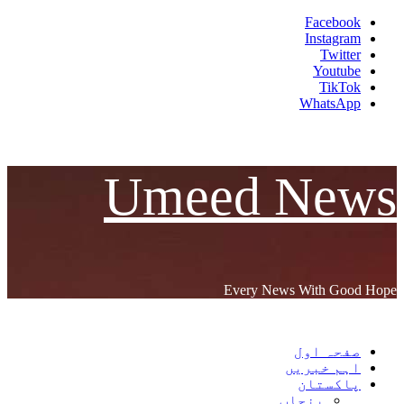
Skip
Facebook
to
Instagram
content
Twitter
Youtube
TikTok
WhatsApp
Umeed News
Every News With Good Hope
Primary
Umeed News
Menu
صفحہ اول
اہم خبریں
پاکستان
پنجاب