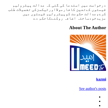
درخواست میں استدعا کی گئی کہ عدالت پیٹرولیم
قیمتوں کےتعین کافارمولااورٹیکسزکی تفصیلات طلب
کرے،عدالت حکومت کوپیٹرولیم قیمتوں میں
مزیدخودساختہ اضافہ روکنےکاحکم دے
About The Author
kazmi
See author's posts