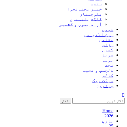
سندھ
خیبر پختونخوا
بلوچستان
گلگت بلتستان
آزاد جموں و کشمیر
قومی
بین الاقوامی
مقامی
بزنس
کھیل
شوبز
موسم
صحت
دلچسپ و عجیب
کالم
فیکٹ چیک
ویڈیوز
تلاش
کریں
برائے:
Home
2026
مارچ
25