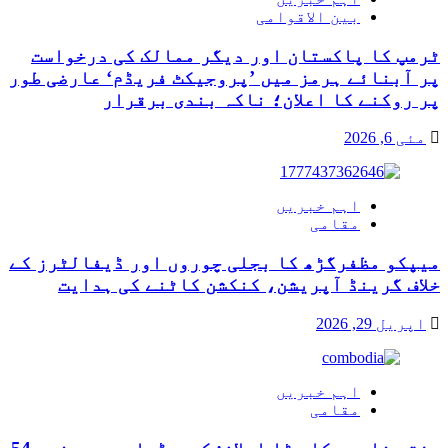
بین الاقوامی
ٹرمپ کا پاکستان اور دیگر ممالک کی درخواست
پر آبنائے ہرمز میں ’پروجیکٹ فریڈم‘ عارضی طور
پر روکنے کا اعلان؛ ناکہ بندی برقرار
مئی 6, 2026
اہم خبریں
مقامی
میپکو مظفرگڑھ کا بجلی چوروں اور ڈیفالٹرز کے
خلاف گرینڈ آپریشن، کنکشن کاٹنے کی ہدایت
اپریل 29, 2026
اہم خبریں
مقامی