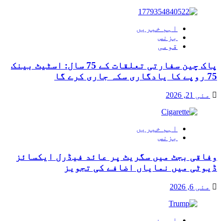
اہم خبریں
بزنس
قومی
پاک چین سفارتی تعلقات کے 75 سال: اسٹیٹ بینک
75 روپے کا یادگاری سکہ جاری کرے گا
مئی 21, 2026
اہم خبریں
بزنس
وفاقی بجٹ میں سگریٹ پر عائد فیڈرل ایکسائز
ڈیوٹی میں نمایاں اضافے کی تجویز
مئی 6, 2026
اہم خبریں