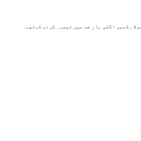
وظ رکھیں اگلی بار جب میں تبصرہ کرنے کےلیے۔