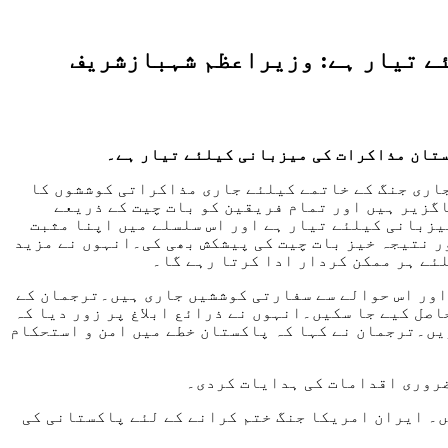
ے تیار ہے: وزیراعظم شہبازشریف
ستان مذاکرات کی میزبانی کیلئے تیار ہے۔
جاری جنگ کے خاتمے کیلئے جاری مذاکراتی کوششوں کا
گزیر ہیں اور تمام فریقین کو بات چیت کے ذریعے
یزبانی کیلئے تیار ہے اور اس سلسلے میں اپنا مثبت
 نتیجہ خیز بات چیت کی پیشکش بھی کی۔انہوں نے مزید
ئے ہر ممکن کردار ادا کرتا رہے گا۔
 اور اس حوالے سے سفارتی کوششیں جاری ہیں۔ترجمان کے
صل کیے جا سکیں۔انہوں نے ذرائع ابلاغ پر زور دیا کہ
یں۔ترجمان نے کہا کہ پاکستان خطے میں امن و استحکام
 ضروری اقدامات کی ہدایات کردی۔
ں۔ ایران امریکا جنگ ختم کرانے کے لئے پاکستانی کی