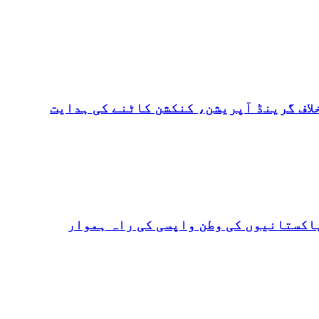
لاف گرینڈ آپریشن، کنکشن کاٹنے کی ہدایت