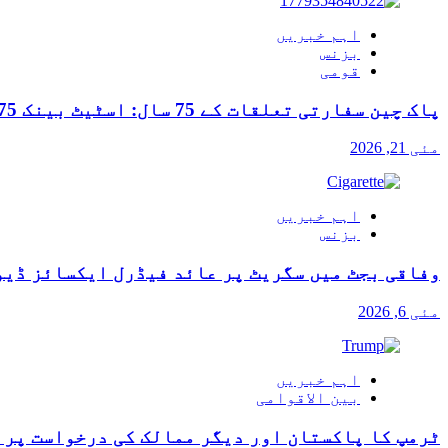
اہم خبریں
بزنس
قومی
پاک چین سفارتی تعلقات کے 75 سال: اسٹیٹ بینک 75 روپے کا یادگاری سکہ جاری کرے گا
مئی 21, 2026
اہم خبریں
بزنس
وفاقی بجٹ میں سگریٹ پر عائد فیڈرل ایکسائز ڈیو
مئی 6, 2026
اہم خبریں
بین الاقوامی
ٹرمپ کا پاکستان اور دیگر ممالک کی درخواست پر آ