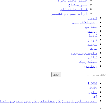
خیبر پختونخوا
بلوچستان
گلگت بلتستان
آزاد جموں و کشمیر
قومی
بین الاقوامی
مقامی
بزنس
کھیل
شوبز
موسم
صحت
دلچسپ و عجیب
کالم
فیکٹ چیک
ویڈیوز
تلاش
کریں
برائے:
Home
2026
مارچ
24
امریکا اور ایران کی رضامندی کی صورت میں پاکست
اہم خبریں