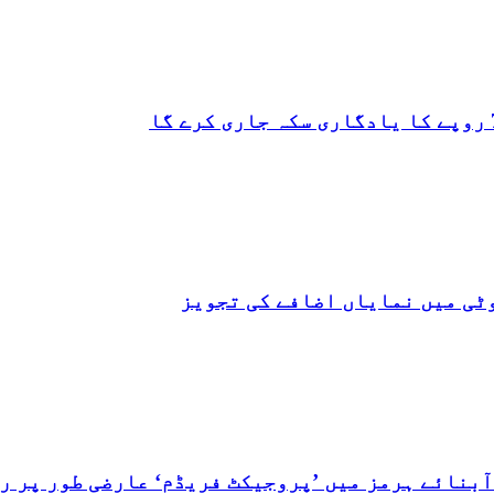
ٹی میں نمایاں اضافے کی تجویز
بنائے ہرمز میں ’پروجیکٹ فریڈم‘ عارضی طور پر رو