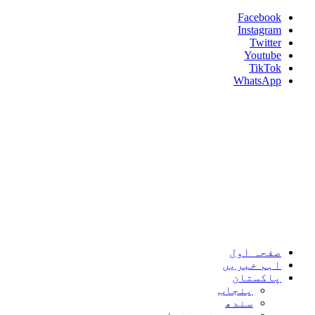
Skip
Facebook
to
Instagram
content
Twitter
Youtube
TikTok
WhatsApp
Umeed News
Every News With Good Hope
Primary
Umeed News
Menu
صفحہ اول
اہم خبریں
پاکستان
پنجاب
سندھ