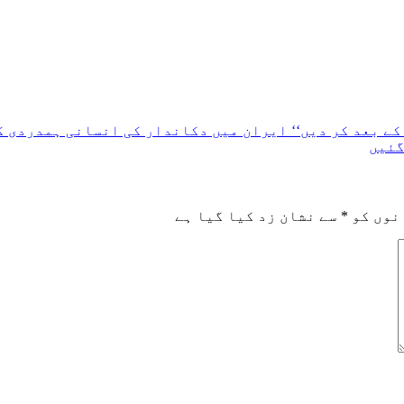
ے بعد کر دیں‘‘ ایران میں دکاندار کی انسانی ہمدردی کی
گئیں
نوں کو
*
سے نشان زد کیا گیا ہے