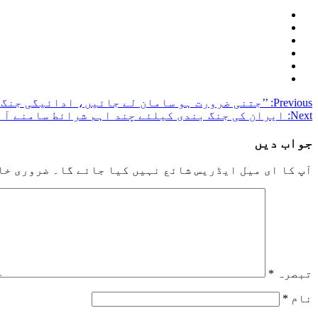
Post
Previous:
’’جتنی ضرورت ہو سامان لے جائیں، ادائیگی جنگ ک
Next:
ایران کی جنگ بندی کیلئے چند اہم شرائط سامنے آ 
navigation
جواب دیں
آپ کا ای میل ایڈریس شائع نہیں کیا جائے گا۔
ضروری خا
تبصرہ
*
نام
*