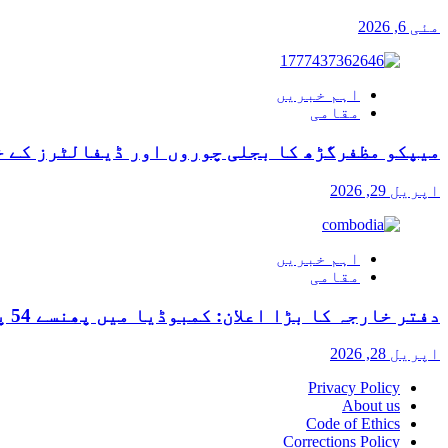
مئی 6, 2026
اہم خبریں
مقامی
میپکو مظفرگڑھ کا بجلی چوروں اور ڈیفالٹرز کے خ
اپریل 29, 2026
اہم خبریں
مقامی
دفتر خارجہ کا بڑا اعلان: کمبوڈیا میں پھنسے 54 پاکستانیوں کی وطن واپسی کی راہ ہموار
اپریل 28, 2026
Privacy Policy
About us
Code of Ethics
Corrections Policy