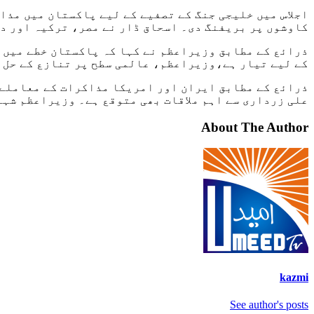
اجلاس میں خلیجی جنگ کے تصفیے کے لیے پاکستان میں مذا
کاوشوں پر بریفنگ دی۔ اسحاق ڈار نے مصر، ترکیہ اور د
ذرائع کے مطابق وزیراعظم نے کہا کہ پاکستان خطے میں 
کے لیے تیار ہے،وزیراعظم، عالمی سطح پر تنازع کے حل 
ذرائع کے مطابق ایران اور امریکا مذاکرات کے معاملے 
علی زرداری سے اہم ملاقات بھی متوقع ہے۔ وزیراعظم شہب
About The Author
kazmi
See author's posts