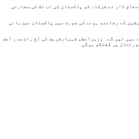
سحاق ڈار نے شرکاء کو پاکستان کی اب تک کی سفارتی
یقین کے رضامند ہونے کی صورت میں پاکستان میزبانی
 میں لیں گے۔ وزیراعظم شہبازشریف کی آج رات صدر آصف
صورتحال پر گفتگو ہوگی۔