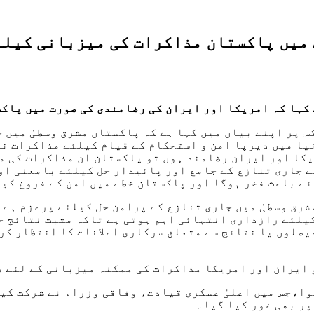
 میں پاکستان مذاکرات کی میزبانی کیلئ
کہا کہ امریکا اور ایران کی رضامندی کی صورت میں پاک
 پر اپنے بیان میں کہا ہے کہ پاکستان مشرق وسطیٰ میں 
یا میں دیرپا امن و استحکام کے قیام کیلئے مذاکرات نا
یکا اور ایران رضامند ہوں تو پاکستان ان مذاکرات کی م
 جاری تنازع کے جامع اور پائیدار حل کیلئے بامعنی اور
ے باعث فخر ہوگا اور پاکستان خطے میں امن کے فروغ کیل
شرق وسطیٰ میں جاری تنازع کے پرامن حل کیلئے پرعزم ہے
یلئے رازداری انتہائی اہم ہوتی ہے تاکہ مثبت نتائج حا
یصلوں یا نتائج سے متعلق سرکاری اعلانات کا انتظار کر
کو ایران اور امریکا مذاکرات کی ممکنہ میزبانی کے لئے
وا،جس میں اعلیٰ عسکری قیادت، وفاقی وزراء نے شرکت کی
ر بھی غور کیا گیا۔