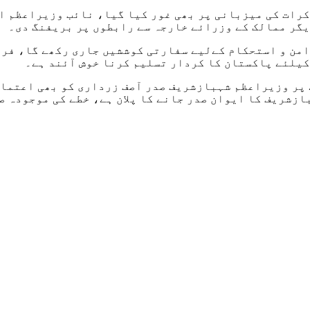
کرات کی میزبانی پر بھی غور کیا گیا، نائب وزیراعظم ا
یگر ممالک کے وزرائے خارجہ سے رابطوں پر بریفنگ دی۔
امن و استحکام کےلیے سفارتی کوششیں جاری رکھے گا، فر
کیلئے پاکستان کا کردار تسلیم کرنا خوش آئند ہے۔
پر وزیراعظم شہبازشریف صدر آصف زرداری کو بھی اعتماد
ازشریف کا ایوان صدر جانے کا پلان ہے، خطے کی موجودہ 