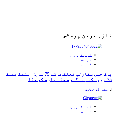
تازہ ترین پوسٹس
اہم خبریں
بزنس
قومی
پاک چین سفارتی تعلقات کے 75 سال: اسٹیٹ بینک
75 روپے کا یادگاری سکہ جاری کرے گا
مئی 21, 2026
اہم خبریں
بزنس