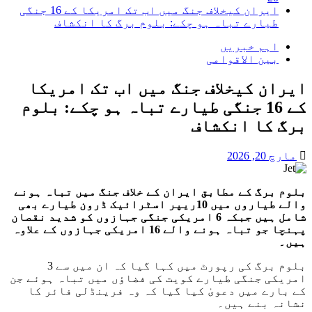
ایران کیخلاف جنگ میں اب تک امریکا کے 16 جنگی
طیارے تباہ ہو چکے: بلوم برگ کا انکشاف
اہم خبریں
بین الاقوامی
ایران کیخلاف جنگ میں اب تک امریکا
کے 16 جنگی طیارے تباہ ہو چکے: بلوم
برگ کا انکشاف
مارچ 20, 2026
بلوم برگ کے مطابق ایران کے خلاف جنگ میں تباہ ہونے
والے طیاروں میں 10ریپر اسٹرائیک ڈرون طیارے بھی
شامل ہیں جبکہ 6 امریکی جنگی جہازوں کو شدید نقصان
پہنچا جو تباہ ہونے والے 16 امریکی جہازوں کے علاوہ
ہیں۔
بلوم برگ کی رپورٹ میں کہا گیا کہ ان میں سے 3
امریکی جنگی طیارے کویت کی فضاؤں میں تباہ ہوئے جن
کے بارے میں دعویٰ کیا گیا کہ وہ فرینڈلی فائر کا
نشانہ بنے ہیں۔