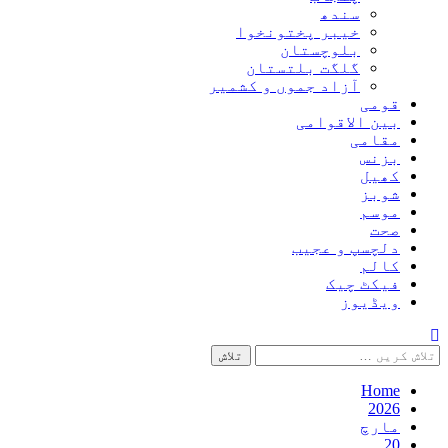
سندھ
خیبر پختونخوا
بلوچستان
گلگت بلتستان
آزاد جموں و کشمیر
قومی
بین الاقوامی
مقامی
بزنس
کھیل
شوبز
موسم
صحت
دلچسپ و عجیب
کالم
فیکٹ چیک
ویڈیوز
تلاش
کریں
برائے:
Home
2026
مارچ
20