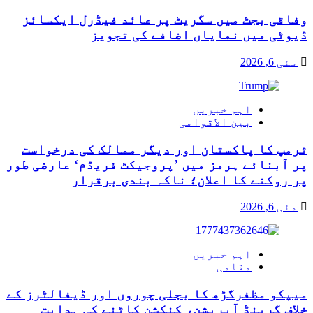
وفاقی بجٹ میں سگریٹ پر عائد فیڈرل ایکسائز
ڈیوٹی میں نمایاں اضافے کی تجویز
مئی 6, 2026
اہم خبریں
بین الاقوامی
ٹرمپ کا پاکستان اور دیگر ممالک کی درخواست
پر آبنائے ہرمز میں ’پروجیکٹ فریڈم‘ عارضی طور
پر روکنے کا اعلان؛ ناکہ بندی برقرار
مئی 6, 2026
اہم خبریں
مقامی
میپکو مظفرگڑھ کا بجلی چوروں اور ڈیفالٹرز کے
خلاف گرینڈ آپریشن، کنکشن کاٹنے کی ہدایت