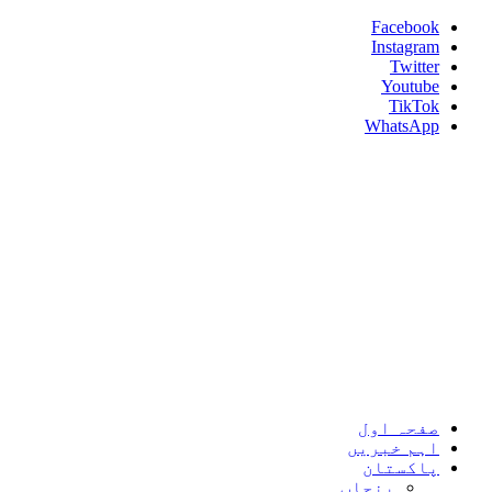
Skip
Facebook
to
Instagram
content
Twitter
Youtube
TikTok
WhatsApp
Umeed News
Every News With Good Hope
Primary
Umeed News
Menu
صفحہ اول
اہم خبریں
پاکستان
پنجاب