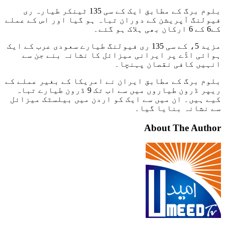
بلوم برگ کے مطابق ایک کے سی 135 ٹینکر طیارہ ری
فیولنگ آپریشن کے دوران تباہ ہو گیا اور اس کے عملے
کے6 کے 6 ارکان بھی ہلاک ہو گئے۔
مزید 5، کے سی 135 ری فیولنگ طیارے سعودی عرب کے ایک
ہوائی اڈّے پر ایرانی میزائل کا نشانہ بنے جن سے
انہیں کافی نقصان پہنچا۔
بلوم برگ کے مطابق ایران نے امریکا کے بغیر عملے کے
ریپر ڈرون طیاروں میں سے اب تک 9 ڈرون طیارے تباہ
کیے ہیں۔ ان میں سے ایک کو اردن میں بیلسٹک میزائل
سے نشانہ بنایا گیا۔
About The Author