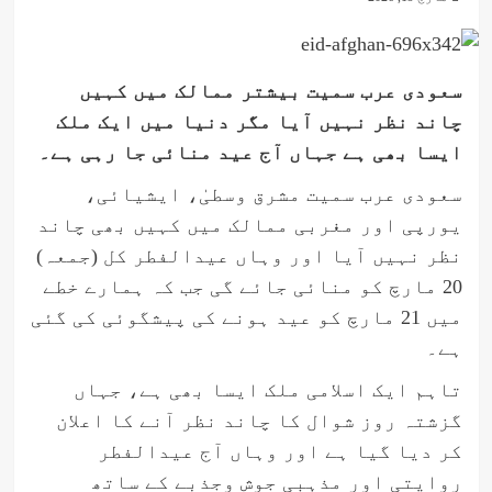
سعودی عرب سمیت بیشتر ممالک میں کہیں
چاند نظر نہیں آیا مگر دنیا میں ایک ملک
ایسا بھی ہے جہاں آج عید منائی جا رہی ہے۔
سعودی عرب سمیت مشرق وسطیٰ، ایشیائی،
یورپی اور مغربی ممالک میں کہیں بھی چاند
نظر نہیں آیا اور وہاں عیدالفطر کل (جمعہ)
20 مارچ کو منائی جائے گی جب کہ ہمارے خطے
میں 21 مارچ کو عید ہونے کی پیشگوئی کی گئی
ہے۔
تاہم ایک اسلامی ملک ایسا بھی ہے، جہاں
گزشتہ روز شوال کا چاند نظر آنے کا اعلان
کر دیا گیا ہے اور وہاں آج عیدالفطر
روایتی اور مذہبی جوش وجذبے کے ساتھ