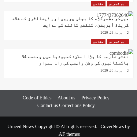
اہم خبریں
مقامی
میپکو مظفرگڑھ کا بجلی چوروں اور ڈیفالٹرز کے خلاف
گرینڈ آپریشن، کنکشن کاٹنے کی ہدایت
اپریل 29, 2026
اہم خبریں
مقامی
دفتر خارجہ کا بڑا اعلان: کمبوڈیا میں پھنسے 54
پاکستانیوں کی وطن واپسی کی راہ ہموار
اپریل 28, 2026
Code of Ethics
About us
Privacy Policy
Contact us
Corrections Policy
Umeed News Copyright © All rights reserved.
|
CoverNews
by
AF themes.