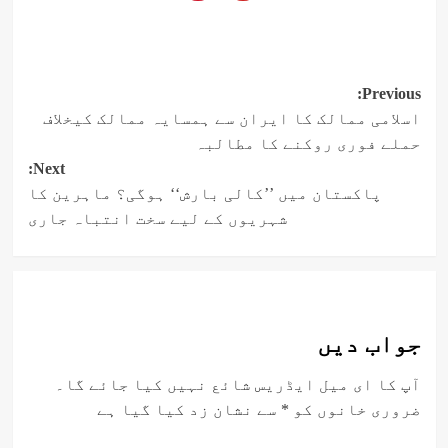
Post
Previous:
اسلامی ممالک کا ایران سے ہمسایہ ممالک کیخلاف
navigation
حملے فوری روکنے کا مطالبہ
Next:
پاکستان میں ’’کالی بارش‘‘ ہوگی؟ ماہرین کا
شہریوں کے لیے سخت انتباہ جاری
جواب دیں
آپ کا ای میل ایڈریس شائع نہیں کیا جائے گا۔
ضروری خانوں کو
*
سے نشان زد کیا گیا ہے