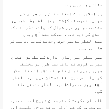
منائی جا رہی ہے۔
وہ اسلامی ملک افغانستان ہے، جہاں کی
سپریم کورٹ نے گزشتہ روز باضابطہ طور پر
مختلف صوبوں میں شوال کا چاند نظر آنے کا
اعلان کر دیا تھا، جس کے بعد آج وہاں
عیدالفطر مذہبی جوش وجذبے کے ساتھ منائی
جا رہی ہے۔
غیر ملکی خبر رساں ادارے کے مطابق افغان
سپریم کورٹ نے باضابطہ طور پر مختلف
صوبوں میں شوال کا چاند نظر آنے کا اعلان
کردیا۔ اس طرح افغانستان میں عید الفطر
آج (بروز جمعرات) عید الفطر منائی جائے
گی۔
طالبان حکومت کے ترجمان ذبیح اللہ مجاہد
نے بتایا کہ شوال کا چاند فرح، ہلمند اور