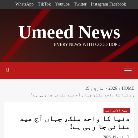
Ski
WhatsApp
TikTok
Youtube
Twitter
Instagram
Facebook
t
conten
Umeed News
EVERY NEWS WITH GOOD HOPE
Primary
Menu
HOME
2026
مارچ
19
دنیا کا واحد ملک، جہاں آج عید منائی جا رہی ہے!
بین الاقوامی
دنیا کا واحد ملک، جہاں آج عید
منائی جا رہی ہے!
مارچ 19, 2026