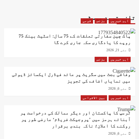
تازہ ترین پوسٹس
اہم خبریں
بزنس
قومی
پاک چین سفارتی تعلقات کے 75 سال: اسٹیٹ بینک 75
روپے کا یادگاری سکہ جاری کرے گا
مئی 21, 2026
اہم خبریں
بزنس
وفاقی بجٹ میں سگریٹ پر عائد فیڈرل ایکسائز ڈیوٹی
میں نمایاں اضافے کی تجویز
مئی 6, 2026
اہم خبریں
بین الاقوامی
ٹرمپ کا پاکستان اور دیگر ممالک کی درخواست پر
آبنائے ہرمز میں ’پروجیکٹ فریڈم‘ عارضی طور پر
روکنے کا اعلان؛ ناکہ بندی برقرار
مئی 6, 2026