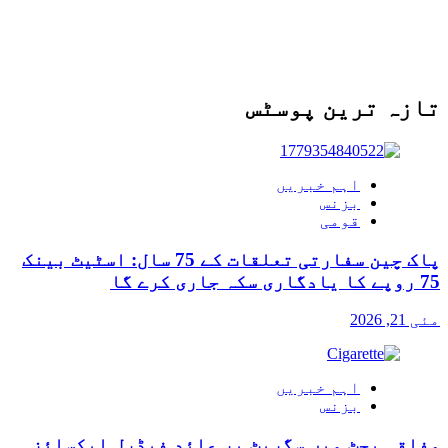
تازہ ترین پوسٹس
اہم خبریں
بزنس
قومی
پاک چین سفارتی تعلقات کے 75 سال: اسٹیٹ بینک
75 روپے کا یادگاری سکہ جاری کرے گا
مئی 21, 2026
اہم خبریں
بزنس
وفاقی بجٹ میں سگریٹ پر عائد فیڈرل ایکسائز