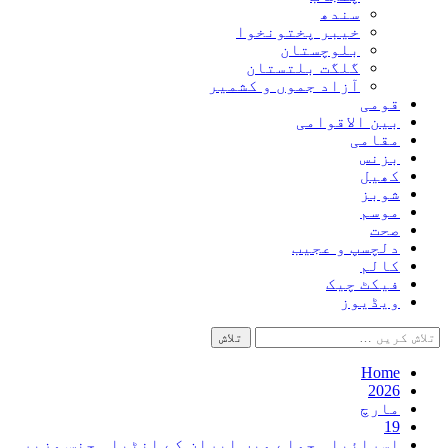
سندھ
خیبر پختونخوا
بلوچستان
گلگت بلتستان
آزاد جموں و کشمیر
قومی
بین الاقوامی
مقامی
بزنس
کھیل
شوبز
موسم
صحت
دلچسپ و عجیب
کالم
فیکٹ چیک
ویڈیوز
تلاش
کریں
برائے:
Home
2026
مارچ
19
اسرائیلی حملے میں ایران کے انٹیلی جنس وزیر