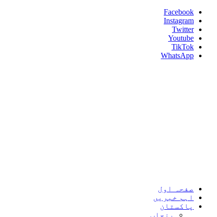
Skip
Facebook
to
Instagram
content
Twitter
Youtube
TikTok
WhatsApp
Umeed News
Every News With Good Hope
Primary
Umeed News
Menu
صفحہ اول
اہم خبریں
پاکستان
پنجاب