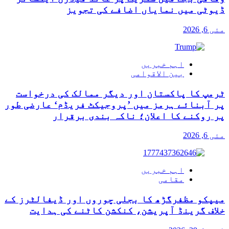
ڈیوٹی میں نمایاں اضافے کی تجویز
مئی 6, 2026
اہم خبریں
بین الاقوامی
ٹرمپ کا پاکستان اور دیگر ممالک کی درخواست
پر آبنائے ہرمز میں ’پروجیکٹ فریڈم‘ عارضی طور
پر روکنے کا اعلان؛ ناکہ بندی برقرار
مئی 6, 2026
اہم خبریں
مقامی
میپکو مظفرگڑھ کا بجلی چوروں اور ڈیفالٹرز کے
خلاف گرینڈ آپریشن، کنکشن کاٹنے کی ہدایت