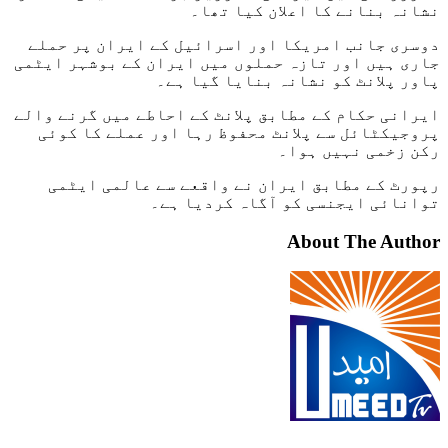
نشانہ بنانے کا اعلان کیا تھا۔
دوسری جانب امریکا اور اسرائیل کے ایران پر حملے
جاری ہیں اور تازہ حملوں میں ایران کے بوشہر ایٹمی
پاور پلانٹ کو نشانہ بنایا گیا ہے۔
ایرانی حکام کے مطابق پلانٹ کے احاطے میں گرنے والے
پروجیکٹائل سے پلانٹ محفوظ رہا اور عملے کا کوئی
رکن زخمی نہیں ہوا۔
رپورٹ کے مطابق ایران نے واقعے سے عالمی ایٹمی
توانائی ایجنسی کو آگاہ کردیا ہے۔
About The Author