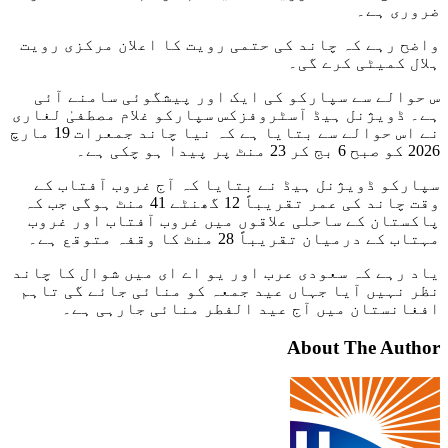
ضروری ہے۔
واضح رہے کہ چاند کی حتمی رویت کا اعلان مرکزی رویت
ہلال کمیٹی کرے گی۔
س حوالے سے سپارکو کی ایک اور پیشگوئی سامنے آئی
ہے۔ ڈویژنل ہیڈ آسٹروفزکس سپارکو غلام مصطفیٰ لغاری
نے اس حوالے سے بتایا ہے کہ نیا چاند جمعرات 19 مارچ
2026 کو صبح 6 بج کر 23 منٹ پر پیدا ہو چکی ہے۔
سپارکو ڈویژنل ہیڈ نے بتایا کہ آج غروب آفتاب کے
وقت چاند کی عمر تقریباً 12 گھنٹے 41 منٹ ہوگی جب کہ
پاکستان کے ساحلی علاقوں میں غروب آفتاب اور غروب
مہتاب کے درمیان تقریباً 28 منٹ کا وقفہ متوقع ہے۔
یاد رہے کہ سعودی عرب اور یو اے ای میں شوال کا چاند
نظر نہیں آیا جہاں عید جمعہ کو منائی جائے گی تاہم
افغانستان میں آج عید الفطر منائی جارہی ہے۔
About The Author