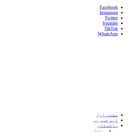
Skip
Facebook
to
Instagram
content
Twitter
Youtube
TikTok
WhatsApp
Umeed News
Every News With Good Hope
Primary
Umeed News
Menu
صفحہ اول
اہم خبریں
پاکستان
پنجاب