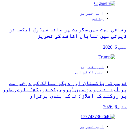
اہم خبریں
بزنس
وفاقی بجٹ میں سگریٹ پر عائد فیڈرل ایکسائز
ڈیوٹی میں نمایاں اضافے کی تجویز
مئی 6, 2026
اہم خبریں
بین الاقوامی
ٹرمپ کا پاکستان اور دیگر ممالک کی درخواست
پر آبنائے ہرمز میں ’پروجیکٹ فریڈم‘ عارضی طور
پر روکنے کا اعلان؛ ناکہ بندی برقرار
مئی 6, 2026
اہم خبریں