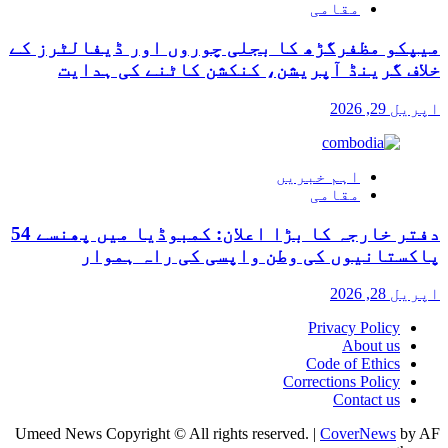
مقامی
میپکو مظفرگڑھ کا بجلی چوروں اور ڈیفالٹرز کے
خلاف گرینڈ آپریشن، کنکشن کاٹنے کی ہدایت
اپریل 29, 2026
اہم خبریں
مقامی
دفتر خارجہ کا بڑا اعلان: کمبوڈیا میں پھنسے 54
پاکستانیوں کی وطن واپسی کی راہ ہموار
اپریل 28, 2026
Privacy Policy
About us
Code of Ethics
Corrections Policy
Contact us
Umeed News Copyright © All rights reserved.
|
CoverNews
by AF