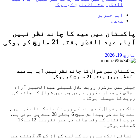
الفطر ہفتہ 21 مارچ کو ہوگی
اہم خبریں
قومی
پاکستان میں‌ عید کا چاند نظر نہیں‌
آیا، عید الفطر ہفتہ 21 مارچ کو ہوگی
مارچ 19, 2026
پاکستان میں شوال کا چاند نظر نہیں آیا ہے عید
الفطر بروز ہفتہ 21 مارچ کو ہوگی
چیئرمین مرکزی رویت ہلال کمیٹی عبدالخبیر آزاد
اجلاس کی صدارت کررہے ہیں جس میں شوال کے چاند کی
رویت کا فیصلہ ہوگا۔
ملک میں شوال کے چاند کی رویت کے امکانات کم ہیں،
نئے چاند کی پیدائش صبح 6 بجکر 28 منٹ پر ہوئی ہے،
غروب آفتاب کے وقت چاند کی عمر تقریباً 12 سے 13
گھنٹے ہوگی۔
انسانی آنکھ سے رویت کے لیے کم از کم 20 گھنٹے عمر