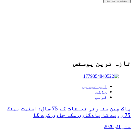
تازہ ترین پوسٹس
اہم خبریں
بزنس
قومی
پاک چین سفارتی تعلقات کے 75 سال: اسٹیٹ بینک
75 روپے کا یادگاری سکہ جاری کرے گا
مئی 21, 2026