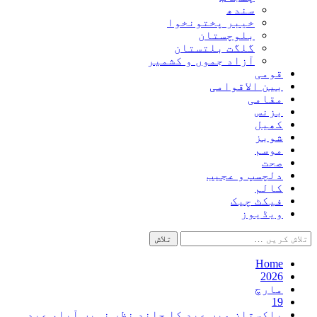
سندھ
خیبر پختونخوا
بلوچستان
گلگت بلتستان
آزاد جموں و کشمیر
قومی
بین الاقوامی
مقامی
بزنس
کھیل
شوبز
موسم
صحت
دلچسپ و عجیب
کالم
فیکٹ چیک
ویڈیوز
تلاش
کریں
برائے:
Home
2026
مارچ
19
پاکستان میں‌ عید کا چاند نظر نہیں‌ آیا، عید