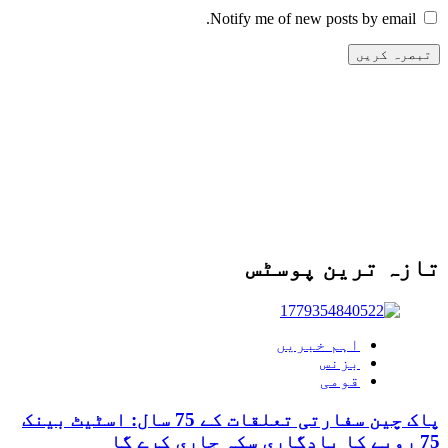
Notify me of new posts by email.
تازہ ترین پوسٹس
اہم خبریں
بزنس
قومی
پاک چین سفارتی تعلقات کے 75 سال: اسٹیٹ بینک
75 روپے کا یادگاری سکہ جاری کرے گا