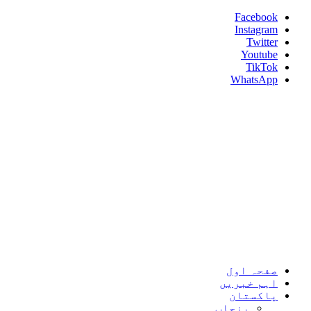
Skip
Facebook
to
Instagram
content
Twitter
Youtube
TikTok
WhatsApp
Umeed News
Every News With Good Hope
Primary
Umeed News
Menu
صفحہ اول
اہم خبریں
پاکستان
پنجاب