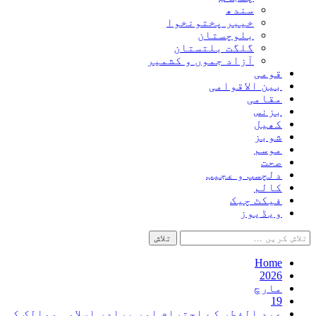
سندھ
خیبر پختونخوا
بلوچستان
گلگت بلتستان
آزاد جموں و کشمیر
قومی
بین الاقوامی
مقامی
بزنس
کھیل
شوبز
موسم
صحت
دلچسپ و عجیب
کالم
فیکٹ چیک
ویڈیوز
تلاش
کریں
برائے:
Home
2026
مارچ
19
عید الفطر کے احترام اور برادر اسلامی ممالک کی