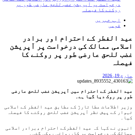
درخواست پر آپریشن غضب للحق عارضی طور پر
روکنے کا فیصلہ
اہم خبریں
قومی
عید الفطر کے احترام اور برادر
اسلامی ممالک کی درخواست پر آپریشن
غضب للحق عارضی طور پر روکنے کا
فیصلہ
مارچ 19, 2026
عید الفطر کے احترام میں آپریشن غضب للحق عارضی
طور پر روک دیا گیا ہے۔
وزیر اطلاعات عطا تارڑ کے مطابق عید الفطر کے اسلامی
تہوار کے پیش نظر آپریشن غضب للحق روکنے کا فیصلہ
کیا۔
انہوں نے کہا کہ عید الفطرکے احترام ،برادر اسلامی
ممالک کی درخواست پر کارروائی روکی گئی۔