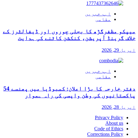
اہم خبریں
مقامی
میپکو مظفرگڑھ کا بجلی چوروں اور ڈیفالٹرز کے
خلاف گرینڈ آپریشن، کنکشن کاٹنے کی ہدایت
اپریل 29, 2026
اہم خبریں
مقامی
دفتر خارجہ کا بڑا اعلان: کمبوڈیا میں پھنسے 54
پاکستانیوں کی وطن واپسی کی راہ ہموار
اپریل 28, 2026
Privacy Policy
About us
Code of Ethics
Corrections Policy