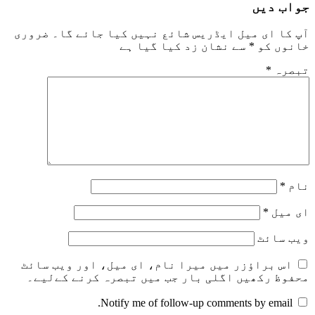
جواب دیں
آپ کا ای میل ایڈریس شائع نہیں کیا جائے گا۔
ضروری
خانوں کو
*
سے نشان زد کیا گیا ہے
تبصرہ
*
نام
*
ای میل
*
ویب‌ سائٹ
اس براؤزر میں میرا نام، ای میل، اور ویب سائٹ
محفوظ رکھیں اگلی بار جب میں تبصرہ کرنے کےلیے۔
Notify me of follow-up comments by email.