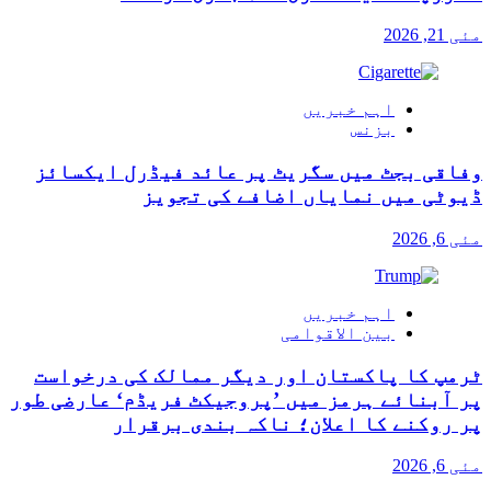
مئی 21, 2026
اہم خبریں
بزنس
وفاقی بجٹ میں سگریٹ پر عائد فیڈرل ایکسائز
ڈیوٹی میں نمایاں اضافے کی تجویز
مئی 6, 2026
اہم خبریں
بین الاقوامی
ٹرمپ کا پاکستان اور دیگر ممالک کی درخواست
پر آبنائے ہرمز میں ’پروجیکٹ فریڈم‘ عارضی طور
پر روکنے کا اعلان؛ ناکہ بندی برقرار
مئی 6, 2026