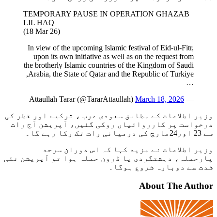
TEMPORARY PAUSE IN OPERATION GHAZAB
LIL HAQ
(18 Mar 26)
In view of the upcoming Islamic festival of Eid-ul-Fitr,
upon its own initiative as well as on the request from
the brotherly Islamic countries of the Kingdom of Saudi
Arabia, the State of Qatar and the Republic of Turkiye,
…
March 18, 2026
— Attaullah Tarar (@TararAttaullah)
وزیر اطلاعات کے مطابق سعودی عرب ، ترکیے اور قطر کی
درخواست پر کارروائیاں روکی گئیں، آپریشن آج رات
سے 23 اور24مارچ کی درمیانی رات تک رکا رہے گا۔
وزیر اطلاعات نے مزید کہا کہ اس دوران سرحد
پارحملہ، دہشتگردی یا ڈرون حملہ ہوا تو آپریشن نئی
شدت سے دوبارہ شروع ہوگا۔
About The Author