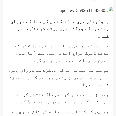
راولپنڈی میں والد کے قُل کی دعا کے دوران
ہونے والے جھگڑے میں بیٹے کو قتل کردیا
گیا۔
پولیس کے مطابق واقعہ تھانہ سول لائن کے
علاقے ڈھوک چراغ الدین میں پیش آیا جہاں
ملزم واردات کے بعد فرار ہو گیا۔
پولیس کا بتانا ہے کہ جھگڑے کے دوران چھری
کے وار سے نوجوان زخمی ہوا جس کے بعد ملزم
فرار ہوگیا۔
بعدازاں نوجوان کو اسپتال منتقل کیا جا
رہا تھا کہ وہ راستے میں ہی دم توڑ گیا۔
پولیس کا کہنا ہے کہ ملزم کی تلاش جاری ہے