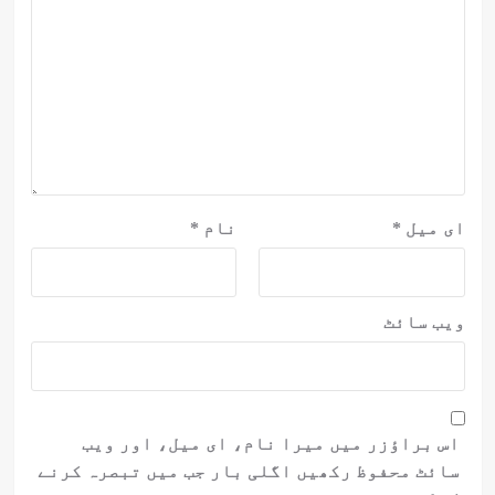
ای میل
*
نام
*
ویب‌ سائٹ
اس براؤزر میں میرا نام، ای میل، اور ویب
سائٹ محفوظ رکھیں اگلی بار جب میں تبصرہ کرنے