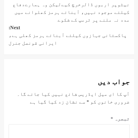
نیٹوپر اربوں ڈالرخرچ کیےلیکن وہ ہمارےدفاع
navigation
کیلئے موجود نہیں، آبنائے ہرمز کھلوانے میں
مدد نہ ملنے پر ٹرمپ کے شکوے
Next:
پاکستانی جہازوں کیلئے آبنائے ہرمز کھلی ہے،
ایرانی قونصل جنرل
جواب دیں
آپ کا ای میل ایڈریس شائع نہیں کیا جائے گا۔
ضروری خانوں کو
*
سے نشان زد کیا گیا ہے
تبصرہ
*