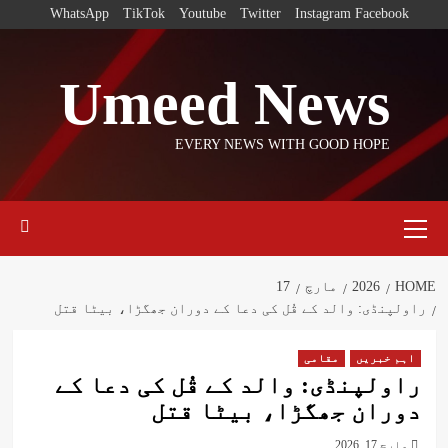
Ski
WhatsApp
TikTok
Youtube
Twitter
Instagram
Facebook
t
conten
Umeed News
EVERY NEWS WITH GOOD HOPE
Primary
Menu
HOME
2026
مارچ
17
راولپنڈی: والد کے قُل کی دعا کے دوران جھگڑا، بیٹا قتل
اہم خبریں
مقامی
راولپنڈی: والد کے قُل کی دعا کے
دوران جھگڑا، بیٹا قتل
مارچ 17, 2026