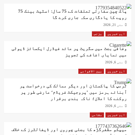
پاک چین سفارتی تعلقات کے 75 سال: اسٹیٹ بینک 75
روپے کا یادگاری سکہ جاری کرے گا
مئی 21, 2026
اہم خبریں
بزنس
وفاقی بجٹ میں سگریٹ پر عائد فیڈرل ایکسائز ڈیوٹی
میں نمایاں اضافے کی تجویز
مئی 6, 2026
اہم خبریں
بین الاقوامی
ٹرمپ کا پاکستان اور دیگر ممالک کی درخواست پر
آبنائے ہرمز میں ’پروجیکٹ فریڈم‘ عارضی طور پر
روکنے کا اعلان؛ ناکہ بندی برقرار
مئی 6, 2026
اہم خبریں
مقامی
میپکو مظفرگڑھ کا بجلی چوروں اور ڈیفالٹرز کے خلاف