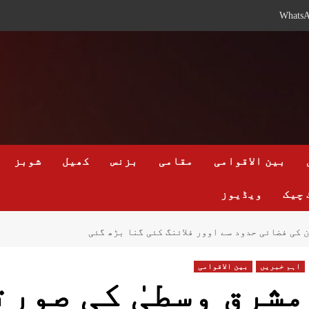
Whats
بین الاقوامی
مقامی
بزنس
کھیل
شوبز
 چیک
ویڈیوز
 کی فضائی حدود سے اوور فلائنگ کئی گنا بڑھ گئی
اہم خبریں
بین الاقوامی
مشرق وسطیٰ کی صور