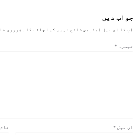
جواب دیں
آپ کا ای میل ایڈریس شائع نہیں کیا جائے گا۔
ضروری خا
تبصرہ
*
ای میل
*
نام