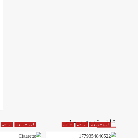
تازہ ترین پوسٹس
اہم خبریں
بزنس
قومی
اہم خبریں
بزنس