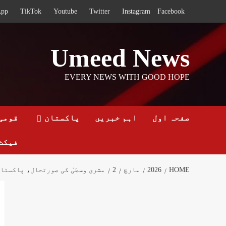
Ski
App
TikTok
Youtube
Twitter
Instagram
Facebook
t
conten
Umeed News
EVERY NEWS WITH GOOD HOPE
صفحہ اول
اہم خبریں
پاکستان
قومی
فیکٹ
HOME
2026
مارچ
2
مشرق وسطیٰ کی صورتحال، پاکستان