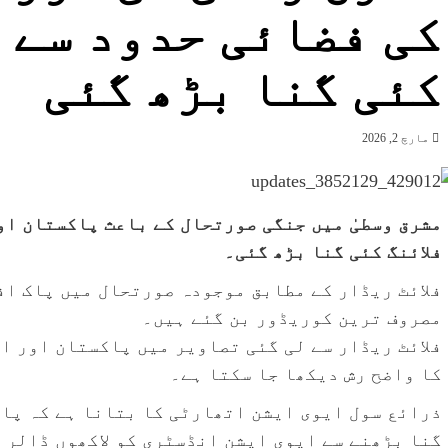
کی فضائی حدود سے ا
کئی گنا بڑھ گئی
مارچ 2, 2026
مشرق وسطیٰ میں جنگی صورتحال کے باعث پاکستان او
فلائنگ کئی گنا بڑھ گئی۔
فلائٹ ریڈار کے مطابق موجودہ صورتحال میں پاک اف
مصروف ترین کوریڈور بن گئے ہیں۔
فلائٹ ریڈار سے لی گئی تصاویر میں پاکستان اور 
کا واضح رش دیکھا جا سکتا ہے۔
ذرائع سول ایوی ایشن اتھارٹی کا بتانا ہے کہ پاک
گنا بڑھنے سے ایوی ایشن انڈسٹری کو لاکھوں ڈالر 