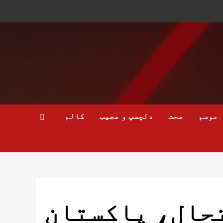
موسم
صحت
دلچسپ و عجیب
کالم
تحال، پاکستان