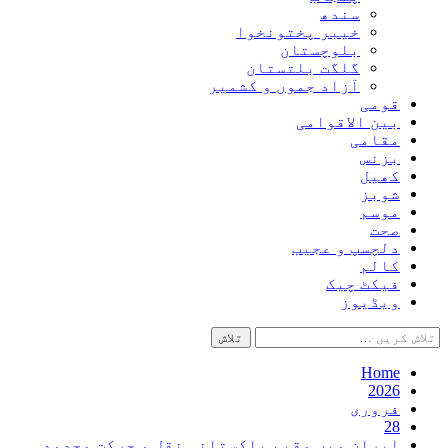
سندھ
خیبر پختونخوا
بلوچستان
گلگت بلتستان
آزاد جموں و کشمیر
قومی
بین الاقوامی
مقامی
بزنس
کھیل
شوبز
موسم
صحت
دلچسپ و عجیب
کالم
فیکٹ چیک
ویڈیوز
تلاش
کریں
برائے:
Home
2026
فروری
28
ایران میں مقیم پاکستانی نقل و حرکت محدود