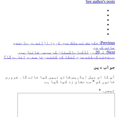
See author's posts
Post
Previous:
حکومت نے ملک میں ڈرون اڑانے پر پابندی
عائد کردی
navigation
Next:
ٹی20 ورلڈکپ: پاکستان کو سیمی فائنل میں
پہنچنے کیلئے سری لنکا کو کتنے رنز سے ہرانا ہوگا؟
جواب دیں
آپ کا ای میل ایڈریس شائع نہیں کیا جائے گا۔
ضروری
خانوں کو
*
سے نشان زد کیا گیا ہے
تبصرہ
*