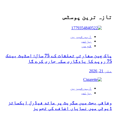
تازہ ترین پوسٹس
اہم خبریں
بزنس
قومی
پاک چین سفارتی تعلقات کے 75 سال: اسٹیٹ بینک
75 روپے کا یادگاری سکہ جاری کرے گا
مئی 21, 2026
اہم خبریں
بزنس
وفاقی بجٹ میں سگریٹ پر عائد فیڈرل ایکسائز
ڈیوٹی میں نمایاں اضافے کی تجویز