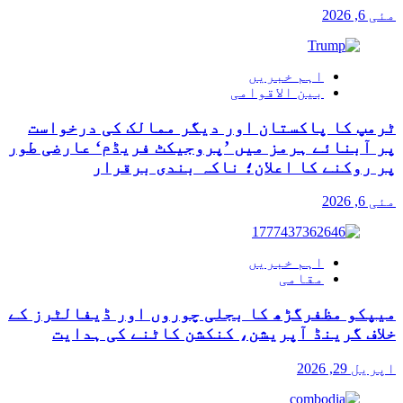
مئی 6, 2026
اہم خبریں
بین الاقوامی
ٹرمپ کا پاکستان اور دیگر ممالک کی درخواست
پر آبنائے ہرمز میں ’پروجیکٹ فریڈم‘ عارضی طور
پر روکنے کا اعلان؛ ناکہ بندی برقرار
مئی 6, 2026
اہم خبریں
مقامی
میپکو مظفرگڑھ کا بجلی چوروں اور ڈیفالٹرز کے
خلاف گرینڈ آپریشن، کنکشن کاٹنے کی ہدایت
اپریل 29, 2026