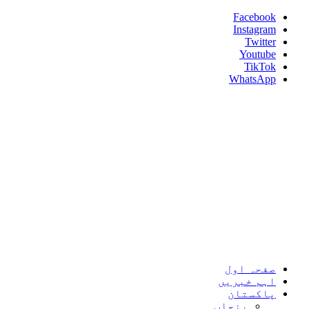
Skip
Facebook
to
Instagram
content
Twitter
Youtube
TikTok
WhatsApp
Umeed News
Every News With Good Hope
Primary
Umeed News
Menu
صفحہ اول
اہم خبریں
پاکستان
پنجاب