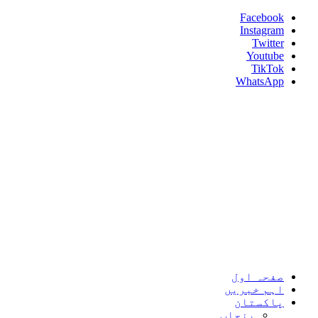
Skip
Facebook
to
Instagram
content
Twitter
Youtube
TikTok
WhatsApp
Umeed News
Every News With Good Hope
Primary
Umeed News
Menu
صفحہ اول
اہم خبریں
پاکستان
پنجاب