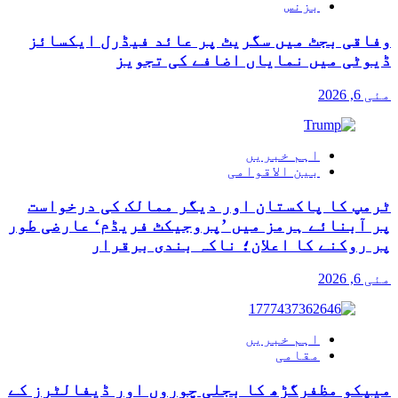
بزنس
وفاقی بجٹ میں سگریٹ پر عائد فیڈرل ایکسائز
ڈیوٹی میں نمایاں اضافے کی تجویز
مئی 6, 2026
اہم خبریں
بین الاقوامی
ٹرمپ کا پاکستان اور دیگر ممالک کی درخواست
پر آبنائے ہرمز میں ’پروجیکٹ فریڈم‘ عارضی طور
پر روکنے کا اعلان؛ ناکہ بندی برقرار
مئی 6, 2026
اہم خبریں
مقامی
میپکو مظفرگڑھ کا بجلی چوروں اور ڈیفالٹرز کے