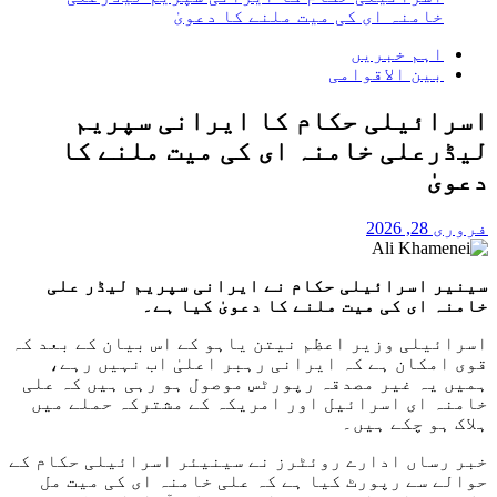
خامنہ ای کی میت ملنے کا دعویٰ
اہم خبریں
بین الاقوامی
اسرائیلی حکام کا ایرانی سپریم
لیڈرعلی خامنہ ای کی میت ملنے کا
دعویٰ
فروری 28, 2026
سینیر اسرائیلی حکام نے ایرانی سپریم لیڈر علی
خامنہ ای کی میت ملنے کا دعویٰ کیا ہے۔
اسرائیلی وزیر اعظم نیتن یاہو کے اس بیان کے بعد کہ
قوی امکان ہے کہ ایرانی رہبر اعلیٰ اب نہیں رہے،
ہمیں یہ غیر مصدقہ رپورٹس موصول ہو رہی ہیں کہ علی
خامنہ ای اسرائیل اور امریکہ کے مشترکہ حملے میں
ہلاک ہو چکے ہیں۔
خبر رساں ادارے روئٹرز نے سینیئر اسرائیلی حکام کے
حوالے سے رپورٹ کیا ہے کہ علی خامنہ ای کی میت مل