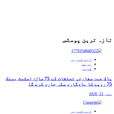
تازہ ترین پوسٹس
اہم خبریں
بزنس
قومی
پاک چین سفارتی تعلقات کے 75 سال: اسٹیٹ بینک
75 روپے کا یادگاری سکہ جاری کرے گا
مئی 21, 2026
اہم خبریں