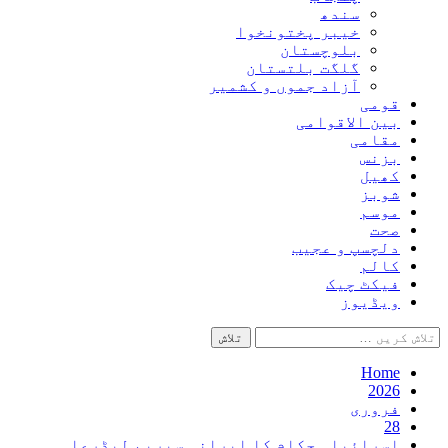
سندھ
خیبر پختونخوا
بلوچستان
گلگت بلتستان
آزاد جموں و کشمیر
قومی
بین الاقوامی
مقامی
بزنس
کھیل
شوبز
موسم
صحت
دلچسپ و عجیب
کالم
فیکٹ چیک
ویڈیوز
تلاش
کریں
برائے:
Home
2026
فروری
28
اسرائیلی حکام کا ایرانی سپریم لیڈرعلی