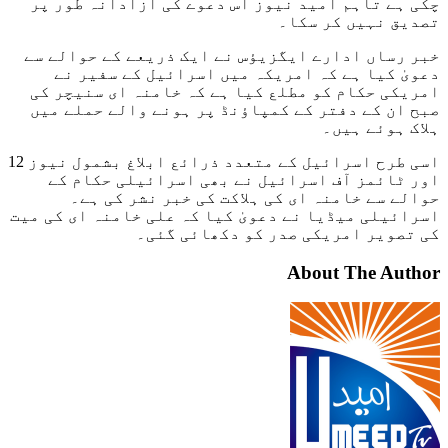
چکی ہے تاہم امید نیوز اس دعوے کی آزادانہ طور پر
تصدیق نہیں کر سکا۔
خبر رساں ادارے ایگزیؤس نے ایک ذریعے کے حوالے سے
دعویٰ کیا ہے کہ امریکہ میں اسرائیل کے سفیر نے
امریکی حکام کو مطلع کیا ہے کہ خامنہ ای سنیچر کی
صبح ان کے دفتر کے کمپاؤنڈ پر ہونے والے حملے میں
ہلاک ہوئے ہیں۔
اسی طرح اسرائیل کے متعدد ذرائع ابلاغ بشمول نیوز 12
اور ٹائمز آف اسرائیل نے بھی اسرائیلی حکام کے
حوالے سے خامنہ ای کی ہلاکت کی خبر نشر کی ہے۔
اسرائیلی میڈیا نے دعویٰ کیا کہ علی خامنہ ای کی میت
کی تصویر امریکی صدر کو دکھائی گئی۔
About The Author