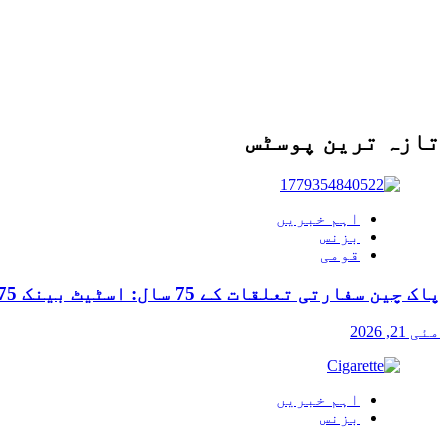
تازہ ترین پوسٹس
اہم خبریں
بزنس
قومی
پاک چین سفارتی تعلقات کے 75 سال: اسٹیٹ بینک 75 روپے کا یادگاری سکہ جاری کرے گا
مئی 21, 2026
اہم خبریں
بزنس