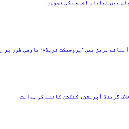
ٹی میں نمایاں اضافے کی تجویز
بنائے ہرمز میں ’پروجیکٹ فریڈم‘ عارضی طور پر رو
لاف گرینڈ آپریشن، کنکشن کاٹنے کی ہدایت