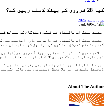
کیا 28 فروری کو بینک کھلے رہیں گے؟
فروری 26, 2026
اسٹیٹ بینک آف پاکستان نے ٹیکس دہندگان کی سہولت کیلیے 28 فروری بروز ہفتہ تمام کمرشل بینکوں کو برانچز کھلی رکھنے کی ہدای
اسٹیٹ بینک آف پاکستان کی جانب سے جاری اعلامیے میں ک
کیلیے تمام کمرشل بینکوں کی برانچز کو ہدایت کی ہے کہ وہ ہفتہ 28 فروری 2026 کو صبح 9 بجے سے دوپہر 1
اعلامیے میں کہا گیا کہ فیڈرل بورڈ آف ریونیو (ایف بی
کو ہدایت کی کہ وہ 28 فروری 2026 کو اپنی متعلقہ برانچز اس وقت تک کھلی رکھیں جب تک نیفٹ کے ذریعے حکومتی لین دین کی خصوصی کلیئرنگ مکمل کرنے کیلیے ضرورت ہو۔
مزید کہا گیا کہ بینک اس بات کو بھی یقینی بنائیں گے 
ڈیجیٹل پلیٹ فارمز بلا تعطل دستیاب رہیں تاکہ حکومتی 
About The Author