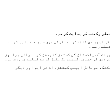
 کی اوور دی کاؤنٹر ادائیگی میں سہولت فراہم کرنے
 بینک آف پاکستان کی کسٹمز کلیکشن کرنے والی برانچز
نکنگ، موبائل ایپلی کیشنز، اے ٹی ایم اور دیگر