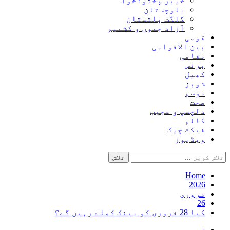
خیبر پختونخوا
بلوچستان
گلگت بلتستان
آزاد جموں و کشمیر
قومی
بین الاقوامی
مقامی
بزنس
کھیل
شوبز
موسم
صحت
دلچسپ و عجیب
کالم
فیکٹ چیک
ویڈیوز
تلاش
کریں
برائے:
Home
2026
فروری
26
کیا 28 فروری کو بینک کھلے رہیں گے؟
قومی