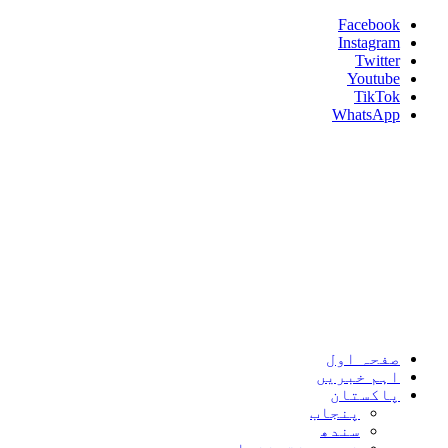
Skip
Facebook
to
Instagram
content
Twitter
Youtube
TikTok
WhatsApp
Umeed News
Every News With Good Hope
Primary
Umeed News
Menu
صفحہ اول
اہم خبریں
پاکستان
پنجاب
سندھ