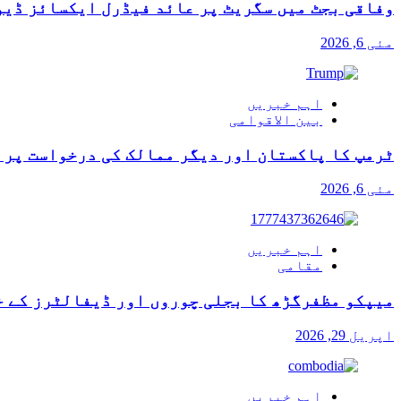
وفاقی بجٹ میں سگریٹ پر عائد فیڈرل ایکسائز ڈیو
مئی 6, 2026
اہم خبریں
بین الاقوامی
ٹرمپ کا پاکستان اور دیگر ممالک کی درخواست پر آ
مئی 6, 2026
اہم خبریں
مقامی
میپکو مظفرگڑھ کا بجلی چوروں اور ڈیفالٹرز کے خ
اپریل 29, 2026
اہم خبریں