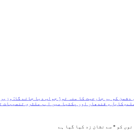
 دشمن کو ہر جارحیت کا منہ توڑ جواب دیا جائے گا: وزیر
لے،کابل ، قندھار اور پکتیا میں اہم ملٹری تنصیبات ت
نوں کو
*
سے نشان زد کیا گیا ہے