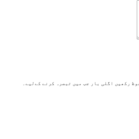
وظ رکھیں اگلی بار جب میں تبصرہ کرنے کےلیے۔