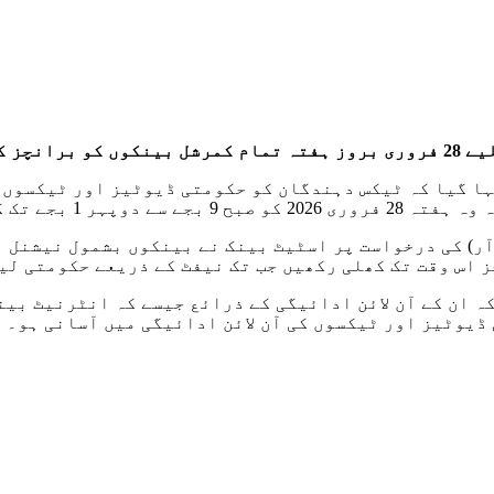
ت کر دی۔
ہا گیا کہ ٹیکس دہندگان کو حکومتی ڈیوٹیز اور ٹیکسوں
 بجے تک کھلی رہیں۔
 آر) کی درخواست پر اسٹیٹ بینک نے بینکوں بشمول نیشنل
کہ ان کے آن لائن ادائیگی کے ذرائع جیسے کہ انٹرنیٹ بی
ڈیوٹیز اور ٹیکسوں کی آن لائن ادائیگی میں آسانی ہو۔