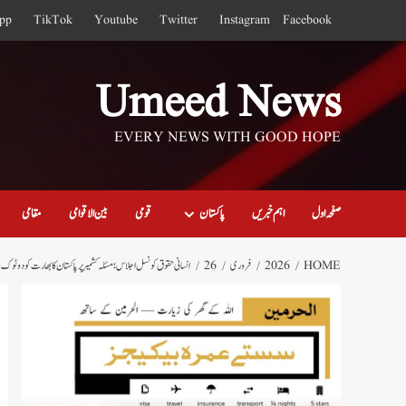
Ski
pp
TikTok
Youtube
Twitter
Instagram
Facebook
t
conten
Umeed News
EVERY NEWS WITH GOOD HOPE
صفحہ اول
اہم خبریں
پاکستان
قومی
بین الاقوامی
مقامی
HOME
2026
فروری
26
انسانی حقوق کونسل اجلاس؛ مسئلہ کشمیر پر پاکستان کا بھارت کو دوٹو