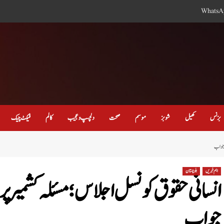
WhatsA
بزنس
کھیل
شوبز
موسم
صحت
دلچسپ و عجیب
کالم
فیکٹ چیک
ک جواب
اہم خبریں
بلوچستان
انسانی حقوق کونسل اجلاس؛ مسئلہ کشمیر پر
جواب