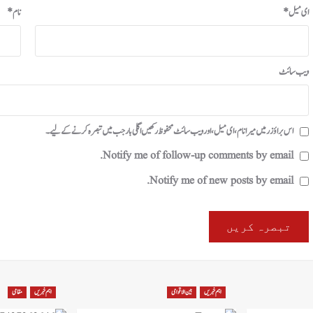
ای میل
*
نام
*
ویب‌ سائٹ
اس براؤزر میں میرا نام، ای میل، اور ویب سائٹ محفوظ رکھیں اگلی بار جب میں تبصرہ کرنے کےلیے۔
Notify me of follow-up comments by email.
Notify me of new posts by email.
اہم خبریں
بین الاقوامی
اہم خبریں
مقامی