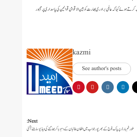
تے ہوئے کہا کہ عالمی برادری بھارت کو بین الاقوامی قوانین کی پاسداری پر مجبور
kazmi
See author's posts
Next:
طورخم بارڈر پر پاک فوج کے بھرپور جواب میں افغان طالبان کے دم دبا کر بھاگنے کی ویڈیو سامنے آ گئی