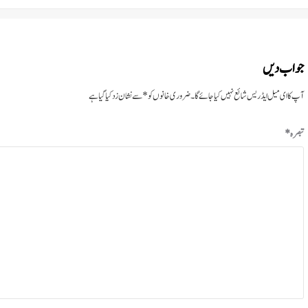
جواب دیں
آپ کا ای میل ایڈریس شائع نہیں کیا جائے گا۔
ضروری خانوں کو
*
سے نشان زد کیا گیا ہے
تبصرہ
*