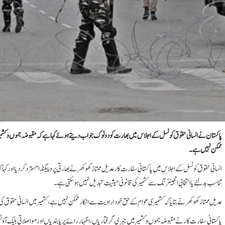
پاکستان نے انسانی حقوق کونسل کے اجلاس میں بھارت کو دوٹوک جواب دیتے ہوئے کہا ہے کہ مقبوضہ جموں وکشمیر ع
ممکن نہیں ہے۔
انسانی حقوق کونسل کے اجلاس میں پاکستانی سفارت کار عدیل ممتاز کھوکھر نے بھارتی پروپیگنڈا مسترد کر دیا اور کہا 
تناسب بدلنے یا انتخابی انجینئرنگ سے کشمیر کی قانونی حیثیت تبدیل نہیں ہو سکتی ہے۔
عدیل ممتاز کھوکھر نے بتایا کہ کشمیری عوام کے حق خودارادیت سے انکار ممکن نہیں ہے، کشمیر میں انسانی حقوق کی
پاکستانی سفارت کار نے مقبوضہ جموں و کشمیر میں جبری گرفتاریاں، اظہار رائے پر پابندیاں اور مواصلاتی بلیک آؤٹ