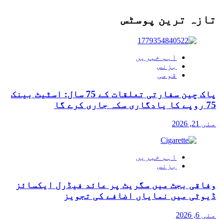
تازہ ترین پوسٹس
اہم خبریں
بزنس
قومی
پاک چین سفارتی تعلقات کے 75 سال: اسٹیٹ بینک
75 روپے کا یادگاری سکہ جاری کرے گا
مئی 21, 2026
اہم خبریں
بزنس
وفاقی بجٹ میں سگریٹ پر عائد فیڈرل ایکسائز
ڈیوٹی میں نمایاں اضافے کی تجویز
مئی 6, 2026