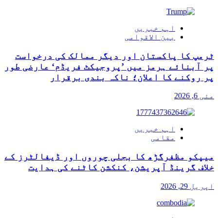
اہم خبریں
بین الاقوامی
ٹرمپ کا پاکستان اور دیگر ممالک کی درخواست
پر آبنائے ہرمز میں ’پروجیکٹ فریڈم‘ عارضی طور
پر روکنے کا اعلان؛ ناکہ بندی برقرار
مئی 6, 2026
اہم خبریں
مقامی
میپکو مظفرگڑھ کا بجلی چوروں اور ڈیفالٹرز کے
خلاف گرینڈ آپریشن، کنکشن کاٹنے کی ہدایت
اپریل 29, 2026