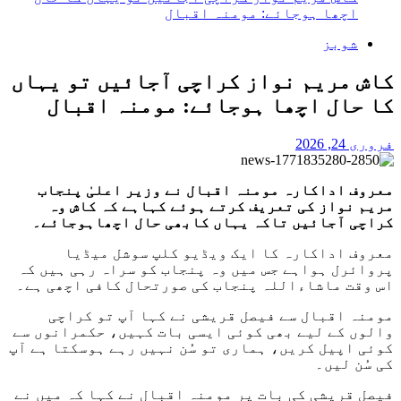
اچھا ہوجائے: مومنہ اقبال
شوبز
کاش مریم نواز کراچی آجائیں تو یہاں
کا حال اچھا ہوجائے: مومنہ اقبال
فروری 24, 2026
معروف اداکارہ مومنہ اقبال نے وزیر اعلیٰ پنجاب
مریم نواز کی تعریف کرتے ہوئے کہاہے کہ کاش وہ
کراچی آجائیں تاکہ یہاں کابھی حال اچھاہوجائے۔
معروف اداکارہ کا ایک ویڈیو کلپ سوشل میڈیا
پروائرل ہواہے جس میں وہ پنجاب کو سراہ رہی ہیں کہ
اس وقت ماشاءاللہ پنجاب کی صورتحال کافی اچھی ہے۔
مومنہ اقبال سے فیصل قریشی نے کہا آپ تو کراچی
والوں کے لیے بھی کوئی ایسی بات کہیں، حکمرانوں سے
کوئی اپیل کریں، ہماری تو سُن نہیں رہے ہوسکتا ہے آپ
کی سُن لیں۔
فیصل قریشی کی بات پر مومنہ اقبال نے کہا کہ میں نے