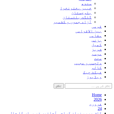
سندھ
خیبر پختونخوا
بلوچستان
گلگت بلتستان
آزاد جموں و کشمیر
قومی
بین الاقوامی
مقامی
بزنس
کھیل
شوبز
موسم
صحت
دلچسپ و عجیب
کالم
فیکٹ چیک
ویڈیوز
تلاش
کریں
برائے:
Home
2026
فروری
24
کاش مریم نواز کراچی آجائیں تو یہاں کا حال