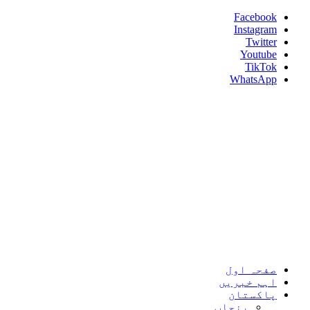
Skip
Facebook
to
Instagram
content
Twitter
Youtube
TikTok
WhatsApp
Umeed News
Every News With Good Hope
Primary
Umeed News
Menu
صفحہ اول
اہم خبریں
پاکستان
پنجاب