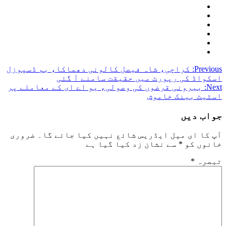
Post
Previous:
کراچی، شاہ فیصل کالونی دھماکا، بم ڈسپوزل
اسکواڈ کی رپورٹ میں حقیقت سامنے آ گئی
navigation
Next:
بیرونی قرضوں کی وصولی، یو اے ای کے معاملے پر
اسٹیٹ بینک خاموش
جواب دیں
آپ کا ای میل ایڈریس شائع نہیں کیا جائے گا۔
ضروری
خانوں کو
*
سے نشان زد کیا گیا ہے
تبصرہ
*