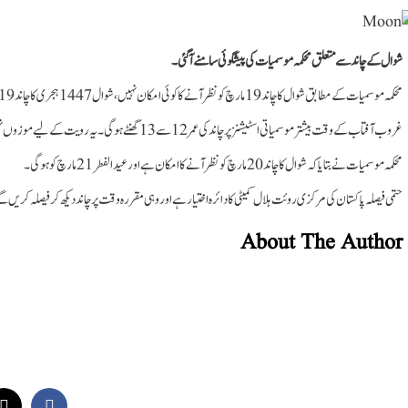
شوال کے چاند سے متعلق محکمہ موسمیات کی پیشگوئی سامنے آگئی ۔
محکمہ موسمیات کے مطابق شوال کا چاند 19 مارچ کو نظر آنے کا کوئی امکان نہیں،شوال 1447 ہجری کا چاند 19 مارچ صبح 6 بج کر 23 منٹ پر پیدا ہوگا۔
غروب آفتاب کے وقت بیشتر موسمیاتی اسٹیشنز پر چاند کی عمر 12 سے 13 گھنٹے ہوگی۔یہ رویت کے لیے موزوں نہیں۔
محکمہ موسمیات نے بتایا کہ شوال کا چاند 20 مارچ کو نظرآنے کا امکان ہے اور عیدالفطر 21 مارچ کو ہوگی۔
حتمی فیصلہ پاکستان کی مرکزی روئت ہلال کمیٹی کا دائرہ اختیار ہے اور وہی مقررہ وقت پر چاند دیکھ کر فیصلہ کریں گ
About The Author