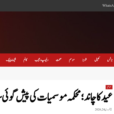
WhatsA
بزنس
کھیل
شوبز
موسم
صحت
دلچسپ و عجیب
کالم
فیکٹ چیک
موسم
عید کا چاند ؛ محکمہ موسمیات کی پیش گوئی س
فروری 24, 2026