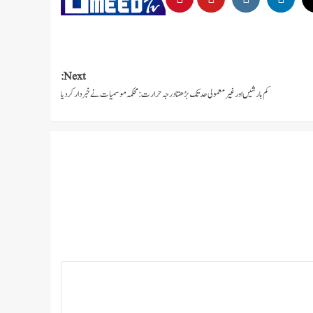
Next:
کم بارشیں اورغیرمعمولی حد تک بڑھتا درجہ حرارت: محکمہ موسمیات نے خبردار کردیا