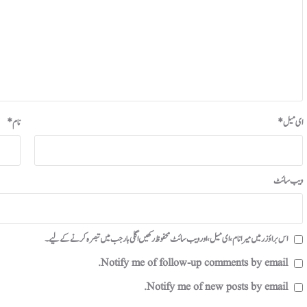
ای میل
*
نام
*
ویب‌ سائٹ
اس براؤزر میں میرا نام، ای میل، اور ویب سائٹ محفوظ رکھیں اگلی بار جب میں تبصرہ کرنے کےلیے۔
Notify me of follow-up comments by email.
Notify me of new posts by email.