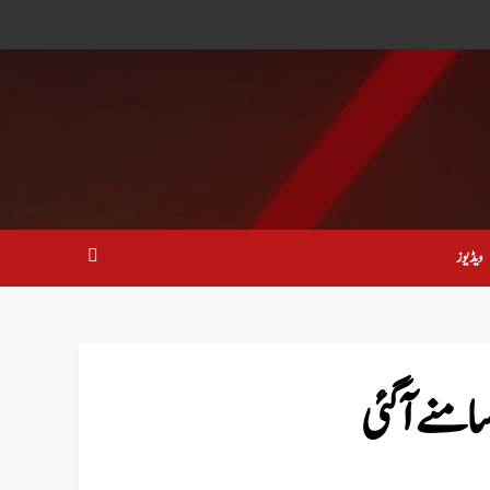
ویڈیوز
امنے آگئی