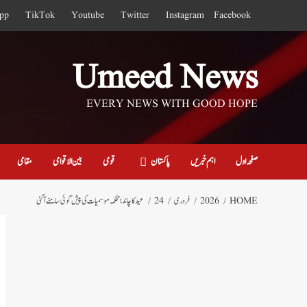
Ski
pp
TikTok
Youtube
Twitter
Instagram
Facebook
t
conten
Umeed News
EVERY NEWS WITH GOOD HOPE
صفحہ اول
اہم خبریں
پاکستان
قومی
بین الاقوامی
مقامی
HOME
2026
فروری
24
عید کا چاند ؛ محکمہ موسمیات کی پیش گوئی سامنے آگئی