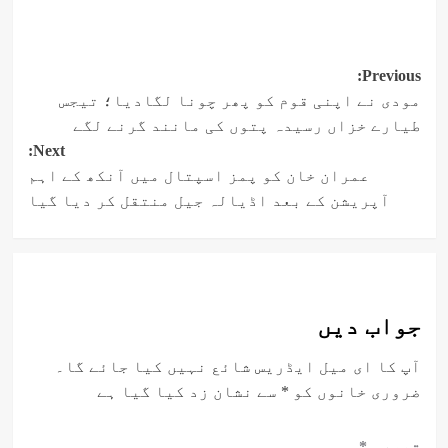
Post
Previous:
مودی نے اپنی قوم کو پھر چونا لگادیا؛ تیجس
navigation
طیارے خزاں رسیدہ پتوں کی مانند گرنے لگے
Next:
عمران خان کو پمز اسپتال میں آنکھ کے اہم
آپریشن کے بعد اڈیالہ جیل منتقل کر دیا گیا
جواب دیں
آپ کا ای میل ایڈریس شائع نہیں کیا جائے گا۔
ضروری خانوں کو
*
سے نشان زد کیا گیا ہے
تبصرہ
*