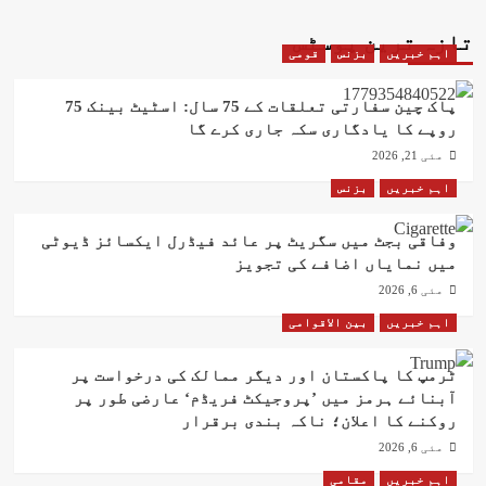
تازہ ترین پوسٹس
اہم خبریں
بزنس
قومی
پاک چین سفارتی تعلقات کے 75 سال: اسٹیٹ بینک 75
روپے کا یادگاری سکہ جاری کرے گا
مئی 21, 2026
اہم خبریں
بزنس
وفاقی بجٹ میں سگریٹ پر عائد فیڈرل ایکسائز ڈیوٹی
میں نمایاں اضافے کی تجویز
مئی 6, 2026
اہم خبریں
بین الاقوامی
ٹرمپ کا پاکستان اور دیگر ممالک کی درخواست پر
آبنائے ہرمز میں ’پروجیکٹ فریڈم‘ عارضی طور پر
روکنے کا اعلان؛ ناکہ بندی برقرار
مئی 6, 2026
اہم خبریں
مقامی