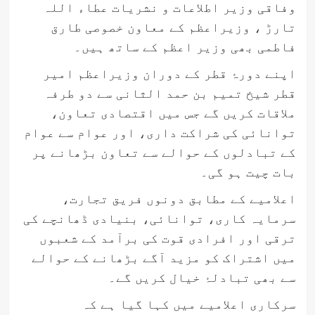
وفاقی وزیر اطلاعات و نشریات عطاء اللہ
تارڑ ، وزیراعظم کے معاون خصوصی طارق
فاطمی بھی وزیر اعظم کے ساتھ ہیں۔
اپنے دورۂ قطر کے دوران وزیراعظم امیر
قطر شیخ تمیم بن حمد الثانی سے دو طرفہ
ملاقات کریں گے جس میں اقتصادی تعاون،
توانائی کی شراکت داری، اور عوام سے عوام
کے تبادلوں کے حوالے سے تعاون بڑھانے پر
بات چیت ہو گی۔
اعلامیے کے مطابق دونوں فریق تجارت،
سرمایہ کاری، توانائی، بنیادی ڈھانچے کی
ترقی اور افرادی قوت کی برآمد کے شعبوں
میں اشتراک کو مزید آگے بڑھانے کے حوالے
سے بھی تبادلۂ خیال کریں گے۔
سرکاری اعلامیے میں کہا گیا ہے کہ