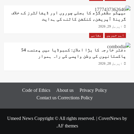
میپکو مظفرگڑھ کا بجلی چوروں اور ڈیفالٹرز کے خلاف
گرینڈ آپریشن، کنکشن کاٹنے کی ہدایت
اپریل 29, 2026
اہم خبریں
مقامی
دفتر خارجہ کا بڑا اعلان: کمبوڈیا میں پھنسے 54
پاکستانیوں کی وطن واپسی کی راہ ہموار
اپریل 28, 2026
Code of Ethics
About us
Privacy Policy
Contact us
Corrections Policy
Umeed News Copyright © All rights reserved.
|
CoverNews
by
AF themes.