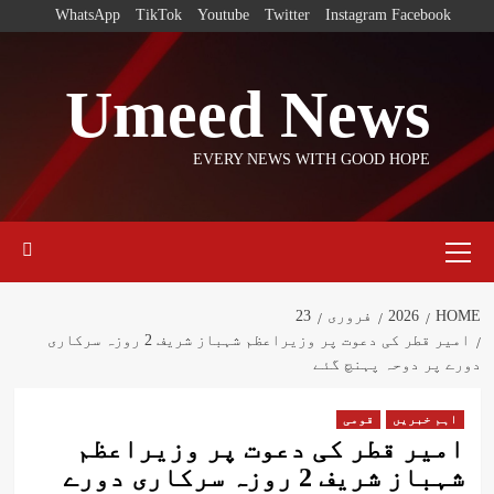
Ski
WhatsApp
TikTok
Youtube
Twitter
Instagram
Facebook
t
conten
Umeed News
EVERY NEWS WITH GOOD HOPE
Primary
Menu
HOME
2026
فروری
23
امیر قطر کی دعوت پر وزیراعظم شہباز شریف 2 روزہ سرکاری
دورے پر دوحہ پہنچ گئے
اہم خبریں
قومی
امیر قطر کی دعوت پر وزیراعظم
شہباز شریف 2 روزہ سرکاری دورے