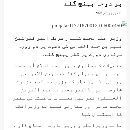
پر دوحہ پہنچ گئے
فروری 23, 2026
وزیراعظم محمد شہباز شریف امیر قطر شیخ
تمیم بن حمد الثانی کی دعوت پر دو روزہ
سرکاری دورے پر قطر پہنچ گئے۔
تفصیلات کے مطابق وزیراعظم اسلام آباد سے
دوحہ پہنچے جہاں کنگ حمد بین الاقوامی
ہوائی اڈے پر قطر کے وزیر مملکت، وزارت
خارجہ امور ڈاکٹر محمد بن عبد العزیز
الخلیفی، قطر میں تعینات پاکستانی سفیر
محمد عامر اور سفارتی عملے نے وزیراعظم
کا استقبال کیا
نائب وزیراعظم و وزیر خارجہ اسحاق ڈار ،