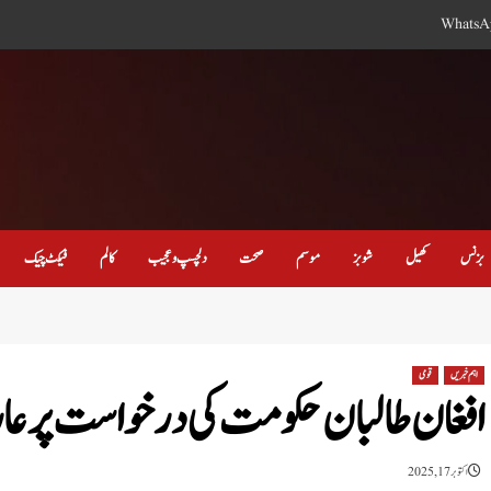
WhatsA
بزنس
کھیل
شوبز
موسم
صحت
دلچسپ و عجیب
کالم
فیکٹ چیک
اہم خبریں
قومی
افغان طالبان حکومت کی درخواست پر عا
اکتوبر 17, 2025