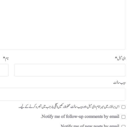
ای میل
*
نام
*
ویب‌ سائٹ
اس براؤزر میں میرا نام، ای میل، اور ویب سائٹ محفوظ رکھیں اگلی بار جب میں تبصرہ کرنے کےلیے۔
Notify me of follow-up comments by email.
Notify me of new posts by email.