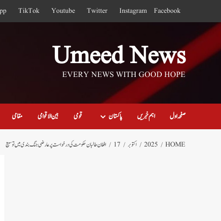
Ski
pp
TikTok
Youtube
Twitter
Instagram
Facebook
t
conten
Umeed News
EVERY NEWS WITH GOOD HOPE
صفحہ اول
اہم خبریں
پاکستان
قومی
بین الاقوامی
مقامی
HOME
2025
اکتوبر
17
افغان طالبان حکومت کی درخواست پر عارضی جنگ بندی میں توسیع