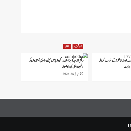
اہم خبریں
مقامی
وروں اور ڈیفالٹرز کے خلاف گرینڈ
دفتر خارجہ کا بڑا اعلان: کمبوڈیا میں پھنسے 54 پاکستانیوں کی
 ہدایت
وطن واپسی کی راہ ہموار
اپریل 28, 2026
U