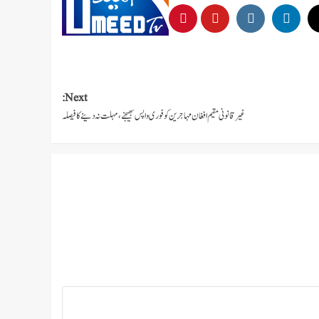
Next:
غیر قانونی مقیم افغان مہاجرین کو فوری واپس بھیجنے، مہلت نہ دینے کا فیصلہ