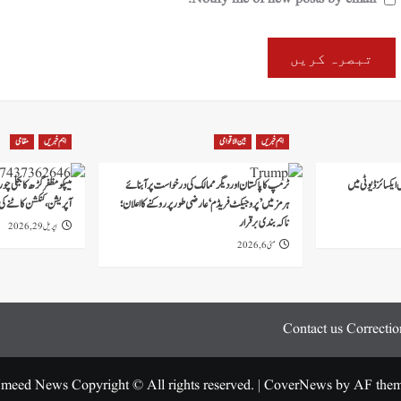
اہم خبریں
بین الاقوامی
اہم خبریں
مقامی
ایکسائز ڈیوٹی میں
ٹرمپ کا پاکستان اور دیگر ممالک کی درخواست پر آبنائے
میپکو مظفرگڑھ کا بجلی چ
ہرمز میں ’پروجیکٹ فریڈم‘ عارضی طور پر روکنے کا اعلان؛
آپریشن، کنکشن کاٹنے کی
ناکہ بندی برقرار
اپریل 29, 2026
مئی 6, 2026
Contact us
Correctio
meed News Copyright © All rights reserved.
|
CoverNews
by AF them