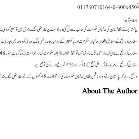
اسلام آباد:
پاکستان نے افغانستان کی طالبان حکومت کی جانب سے کی گئی درخواست پر عارضی جنگ بندی میں توسیع کردی۔
سفارتی ذرائع کے مطابق افغان طالبان حکومت اور پاکستان کے درمیان عارضی جنگ بندی کو دوحہ میں جاری مذا
سفارتی ذرائع نے بتایا کہ عارضی جنگ بندی میں توسیع افغان طالبان حکومت کی درخواست پر کی گئی ہے جبکہ 48 گھنٹے کی عارضی جنگ بندی آج 6 بجے ختم ہوئی ہے۔
سفارتی ذرائع نے مزید بتایا کہ اعلیٰ سطح کے مذاکرات ہفتے کو شروع ہونے کی توقع ہے۔
واضح رہے کہ پاکستان نے دو روز قبل افغان طالبان حکومت کی درخواست 48 گھنٹوں کے لیے عارضی جنگ بندی کی تھی جو ختم ہوگئی۔
About The Author