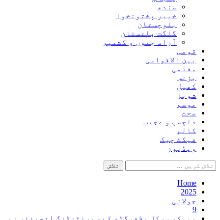
سندھ
خیبر پختونخوا
بلوچستان
گلگت بلتستان
آزاد جموں و کشمیر
قومی
بین الاقوامی
مقامی
بزنس
کھیل
شوبز
موسم
صحت
دلچسپ و عجیب
کالم
فیکٹ چیک
ویڈیوز
تلاش
کریں
برائے:
Home
2025
جولائی
9
میپکو سرکل مظفرگڑھ کے سپرنٹنڈنگ انجینئر نے