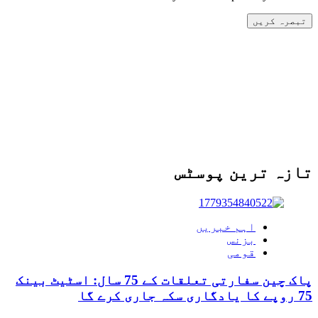
تازہ ترین پوسٹس
اہم خبریں
بزنس
قومی
پاک چین سفارتی تعلقات کے 75 سال: اسٹیٹ بینک
75 روپے کا یادگاری سکہ جاری کرے گا