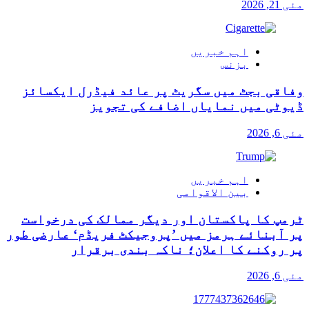
مئی 21, 2026
اہم خبریں
بزنس
وفاقی بجٹ میں سگریٹ پر عائد فیڈرل ایکسائز
ڈیوٹی میں نمایاں اضافے کی تجویز
مئی 6, 2026
اہم خبریں
بین الاقوامی
ٹرمپ کا پاکستان اور دیگر ممالک کی درخواست
پر آبنائے ہرمز میں ’پروجیکٹ فریڈم‘ عارضی طور
پر روکنے کا اعلان؛ ناکہ بندی برقرار
مئی 6, 2026