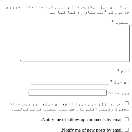
آپ کا ای میل ایڈریس شائع نہیں کیا جائے گا۔
ضروری
خانوں کو
*
سے نشان زد کیا گیا ہے
تبصرہ
*
نام
*
ای میل
*
ویب‌ سائٹ
اس براؤزر میں میرا نام، ای میل، اور ویب سائٹ
محفوظ رکھیں اگلی بار جب میں تبصرہ کرنے کےلیے۔
Notify me of follow-up comments by email.
Notify me of new posts by email.