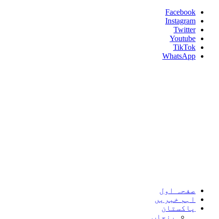
Skip
Facebook
to
Instagram
content
Twitter
Youtube
TikTok
WhatsApp
Umeed News
Every News With Good Hope
Primary
Umeed News
Menu
صفحہ اول
اہم خبریں
پاکستان
پنجاب