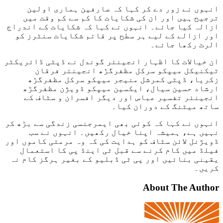
انہوں نے زور دے کر کہا کہ صارفین ہماری اولین
ترجیح ہیں اور ان کی شکایات کا کم سے کم وقت میں
ازالہ کیا جائے۔ انہوں نے کہا کہ شکایات کے اندراج
اور ازالے کے لیے ہر سطح پر قائم شکایات سنٹرز کو
الرٹ رکھا جائے۔
ان خیالات کا اظہار انجینئر گوندل نے ڈپٹی ڈائریکٹر
ٹیکنیکل میپکو سرکل مظفرگڑھ انجینئر فرقان
زکریا، ڈپٹی کمرشل منیجر میپکو سرکل مظفرگڑھ
ارشاد حسین سیال، ایکسین میپکو ڈویژن مظفرگڑھ
انجینئر تفسیر عباس اور دیگر افسران و سٹاف کے
ساتھ میٹنگ کے دوران کیا۔
انہوں نے کہا کہ کوئی بھی ایمرجنسی زندگی سے بڑھ کر
نہیں ہے، ہمیشہ اپنا خیال رکھیں۔ انہوں نے سب
ڈویژنل لائن سٹاف کو ہدایت کی کہ وہ مرمتی کاموں اور
فیلڈ میں کام کرنے سے قبل ٹی اینڈ پی کا استعمال
یقینی بنائیں اور پی ٹی ڈبلیو کے بغیر ہرگز کام نہ
کریں۔
About The Author