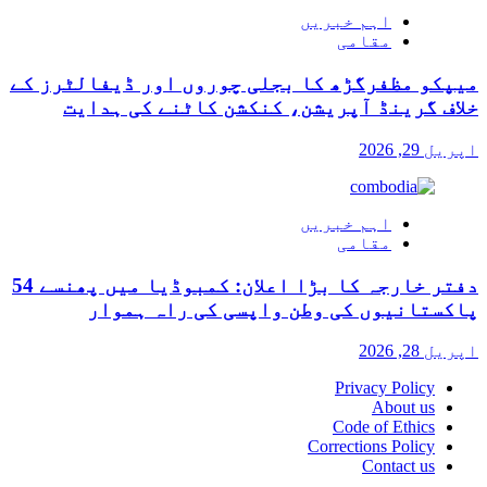
اہم خبریں
مقامی
میپکو مظفرگڑھ کا بجلی چوروں اور ڈیفالٹرز کے
خلاف گرینڈ آپریشن، کنکشن کاٹنے کی ہدایت
اپریل 29, 2026
اہم خبریں
مقامی
دفتر خارجہ کا بڑا اعلان: کمبوڈیا میں پھنسے 54
پاکستانیوں کی وطن واپسی کی راہ ہموار
اپریل 28, 2026
Privacy Policy
About us
Code of Ethics
Corrections Policy
Contact us