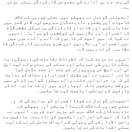
کی وجہ سے ہی ادارے کی مجموعی کارکردگی بہتر ہوئی
ہے۔
انجینئر گوندل نے میپکو میں بجلی چوروں کے خلاف
کامیاب آپریشنز، نادہندگان سے وصولی، لائن لاسز میں
نمایاں کمی اور شاندار کارکردگی پر سرکل مظفرگڑھ
کے افسران اور ملازمین کی کوششوں کو سراہا۔ انہوں
نے کہا کہ میں امید کرتا ہوں کہ آنے والے دنوں میں
بھی افسران اور ملازمین اسی طرح بہترین کارکردگی کا
مظاہرہ کرتے رہیں گے۔
انہوں نے مزید کہا کہ خطرناک مقامات کی درستگی، بے
ہنگم تاروں کی تبدیلی اور سسٹم کی بہتری کے لیے ایل
ٹی اور ایچ ٹی پروپوزلز کو جلد از جلد مکمل کیا
جائے۔ انہوں نے آپریشنل افسران اور سٹاف کو ہدایت
کی کہ وہ خراب اور جلنے والے میٹرز کو ایم ڈی ٹی میں
بروقت بھیجیں تاکہ لیبارٹری میں ان کا جائزہ لے کر
صارفین کے یونٹس ایڈجسٹ کیے جا سکیں۔
انجینئر گوندل نے فیلڈ افسران کو ہدایت کی کہ وہ
بجلی چوروں کے خلاف گرینڈ آپریشن اور میپکو کے
نادہندگان کے خلاف مہم کو مزید تیز کریں۔ انہوں نے
کہا کہ ایس ڈی اوز اور ایکسین کو نادہندہ صارفین سے
واجب الادا رقم کی وصولی کے اہداف حاصل کرنے کے لیے
عملی اقدامات کرنے چاہئیں۔