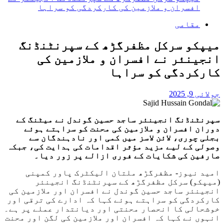
افسران و ملازمین کی کارکردگی کو سراہا
مقامی
میپکو سرکل مظفرگڑھ کے سپرنٹنڈنگ
انجینئر نے افسران و ملازمین کی
کارکردگی کو سراہا
جولائی 9, 2025
سپرنٹنڈنگ انجینئر ساجد حسین گوندل نے میٹنگ کے
دوران افسران و ملازمین کی محنت کو سراہتے ہوئے
بجلی چوری، لائن لاسز میں کمی اور نادہندگان سے
وصولی کے لیے مزید مؤثر اقدامات کی ہدایت کی، جبکہ
صارفین کی شکایات کے فوری ازالے پر زور دیا۔
امید نیوز- مظفرگڑھ ملتان الیکٹرک پاور کمپنی
(میپکو) سرکل مظفرگڑھ کے سپرنٹنڈنگ انجینئر
انجینئر ساجد حسین گوندل نے افسران اور ملازمین کی
کارکردگی کو سراہتے ہوئے کہا کہ ادارے کی ترقی اور
خوشحالی کا انحصار محنتی اور دیانتدار عملے پر ہے۔
انہوں نے کہا کہ افسران اور ملازمین کی لگن اور محنت