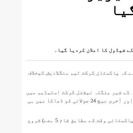
یا
ے کہ پاکستان کرکٹ ٹیم بنگلادیش کیخلاف
لا میچ 20 جولائی کو ڈھاکہ کے شیر بنگلہ نیشنل کرکٹ اسٹیڈیم میں
کھیلا جائے گا، دوسرا میچ 22 اور سیریز کا تیسرا اور آخری میچ 24 جولائی کو ڈھاکا میں ہی
تینوں میچز بنگلادیش کے وقت کے مطابق شام 6 بجے (پاکستانی وقت کے مطابق شام 5 بجے) شروع