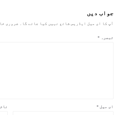
جواب دیں
آپ کا ای میل ایڈریس شائع نہیں کیا جائے گا۔
ضروری خا
تبصرہ
*
ای میل
*
نام