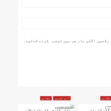
 رکھیں اگلی بار جب میں تبصرہ کرنے کےلیے۔
مقامی
اہم خبریں
مقامی
گڑھ کا بجلی
دفتر خارجہ کا بڑا اعلان: