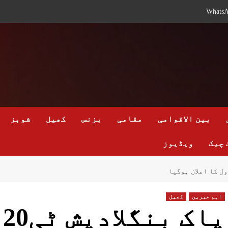
Whats
بین الاقوامی
مقامی
بزنس
کھیل
شوبز
 چیک
ویڈیوز
اہم خبریں
کھیل
پ