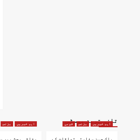
تازہ ترین پوسٹس
اہم خبریں
بزنس
قومی
اہم خبریں
بزنس
پاک چین سفارتی تعلقات کے
وفاقی بجٹ میں س