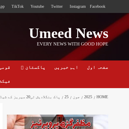
Ski
App
TikTok
Youtube
Twitter
Instagram
Facebook
t
conten
Umeed News
EVERY NEWS WITH GOOD HOPE
صفحہ اول
اہم خبریں
پاکستان
قومی
فیکٹ
HOME
2025
جون
25
پاک بنگلادیش ٹی20 سیریز کے شیڈول کا اعلان ہوگیا