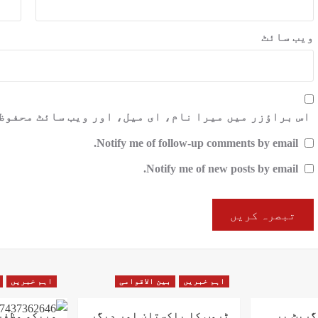
ویب‌ سائٹ
اس براؤزر میں میرا نام، ای میل، اور ویب سائٹ محفوظ
Notify me of follow-up comments by email.
Notify me of new posts by email.
اہم خبریں
بین الاقوامی
اہم خبریں
گریٹ پر
ٹرمپ کا پاکستان اور دیگر
میپکو مظفر