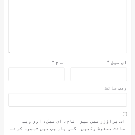
ای میل
*
نام
*
ویب‌ سائٹ
اس براؤزر میں میرا نام، ای میل، اور ویب
سائٹ محفوظ رکھیں اگلی بار جب میں تبصرہ کرنے