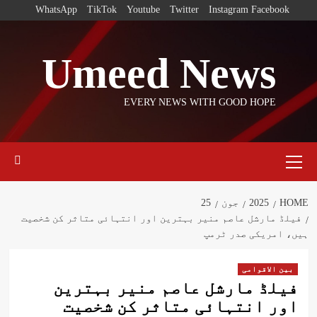
Ski
WhatsApp
TikTok
Youtube
Twitter
Instagram
Facebook
t
conten
Umeed News
EVERY NEWS WITH GOOD HOPE
Primary
Menu
HOME
2025
جون
25
فیلڈ مارشل عاصم منیر بہترین اور انتہائی متاثر کن شخصیت
ہیں، امریکی صدر ٹرمپ
بین الاقوامی
فیلڈ مارشل عاصم منیر بہترین
اور انتہائی متاثر کن شخصیت