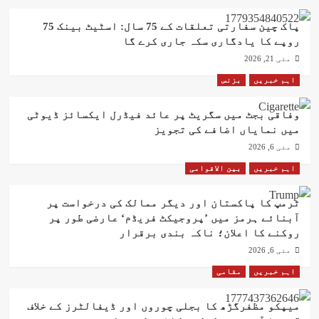
پاک چین سفارتی تعلقات کے 75 سال: اسٹیٹ بینک 75
روپے کا یادگاری سکہ جاری کرے گا
مئی 21, 2026
اہم خبریں
بزنس
وفاقی بجٹ میں سگریٹ پر عائد فیڈرل ایکسائز ڈیوٹی
میں نمایاں اضافے کی تجویز
مئی 6, 2026
اہم خبریں
بین الاقوامی
ٹرمپ کا پاکستان اور دیگر ممالک کی درخواست پر
آبنائے ہرمز میں ’پروجیکٹ فریڈم‘ عارضی طور پر
روکنے کا اعلان؛ ناکہ بندی برقرار
مئی 6, 2026
اہم خبریں
مقامی
میپکو مظفرگڑھ کا بجلی چوروں اور ڈیفالٹرز کے خلاف