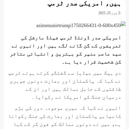
ہیں، امریکی صدر ٹرمپ
جون 25, 2025
امریکی صدر ڈونلڈ ٹرمپ فیلڈ مارشل کی
تعریفوں کے گن گانے لگے ہیں اور انہوں نے
سید عاصم منیر کو بہترین و انتہائی متاثر
کن شخصیت قرار دیا ہے۔
دی ہیگ میں میڈیا سے گفتگو کرتے ہوئے ٹرمپ
نے کہا کہ پاکستان اور بھارت دونوں جوہری
طاقتوں کے حامل ممالک ہیں اور ان کے
درمیان جنگ کو امریکا نے رکوایا۔
انہوں نے کہا کہ میری موجودہ دور کی بڑی
کامیابی پاکستان اور بھارت کی جنگ رکوانا
ہے، میں نے دونوں ممالک کو فون کر کے کہا