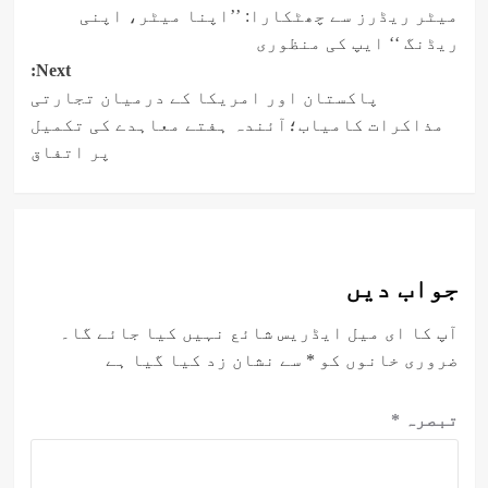
میٹر ریڈرز سے چھٹکارا: ’’اپنا میٹر، اپنی
navigation
ریڈنگ ‘‘ ایپ کی منظوری
Next:
پاکستان اور امریکا کے درمیان تجارتی
مذاکرات کامیاب؛آئندہ ہفتے معاہدے کی تکمیل
پر اتفاق
جواب دیں
آپ کا ای میل ایڈریس شائع نہیں کیا جائے گا۔
ضروری خانوں کو
*
سے نشان زد کیا گیا ہے
تبصرہ
*