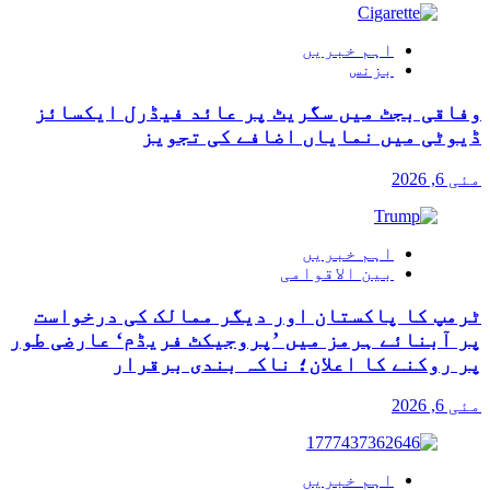
اہم خبریں
بزنس
وفاقی بجٹ میں سگریٹ پر عائد فیڈرل ایکسائز
ڈیوٹی میں نمایاں اضافے کی تجویز
مئی 6, 2026
اہم خبریں
بین الاقوامی
ٹرمپ کا پاکستان اور دیگر ممالک کی درخواست
پر آبنائے ہرمز میں ’پروجیکٹ فریڈم‘ عارضی طور
پر روکنے کا اعلان؛ ناکہ بندی برقرار
مئی 6, 2026
اہم خبریں