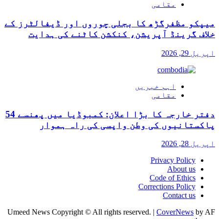
مقامی
میپکو مظفرگڑھ کا بجلی چوروں اور ڈیفالٹرز کے
خلاف گرینڈ آپریشن، کنکشن کاٹنے کی ہدایت
اپریل 29, 2026
اہم خبریں
مقامی
دفتر خارجہ کا بڑا اعلان: کمبوڈیا میں پھنسے 54
پاکستانیوں کی وطن واپسی کی راہ ہموار
اپریل 28, 2026
Privacy Policy
About us
Code of Ethics
Corrections Policy
Contact us
Umeed News Copyright © All rights reserved.
|
CoverNews
by AF