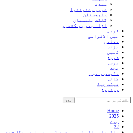
سندھ
خیبر پختونخوا
بلوچستان
گلگت بلتستان
آزاد جموں و کشمیر
قومی
بین الاقوامی
مقامی
بزنس
کھیل
شوبز
موسم
صحت
دلچسپ و عجیب
کالم
فیکٹ چیک
ویڈیوز
تلاش
کریں
برائے:
Home
2025
جون
22
پاکستان ہاکی ٹیم نیشنز کپ میں سلور میڈل جیت