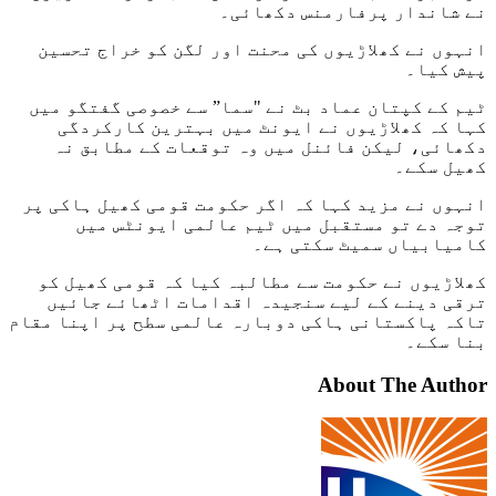
نے شاندار پرفارمنس دکھائی۔
انہوں نے کھلاڑیوں کی محنت اور لگن کو خراج تحسین
پیش کیا۔
ٹیم کے کپتان عماد بٹ نے "سما” سے خصوصی گفتگو میں
کہا کہ کھلاڑیوں نے ایونٹ میں بہترین کارکردگی
دکھائی، لیکن فائنل میں وہ توقعات کے مطابق نہ
کھیل سکے۔
انہوں نے مزید کہا کہ اگر حکومت قومی کھیل ہاکی پر
توجہ دے تو مستقبل میں ٹیم عالمی ایونٹس میں
کامیابیاں سمیٹ سکتی ہے۔
کھلاڑیوں نے حکومت سے مطالبہ کیا کہ قومی کھیل کو
ترقی دینے کے لیے سنجیدہ اقدامات اٹھائے جائیں
تاکہ پاکستانی ہاکی دوبارہ عالمی سطح پر اپنا مقام
بنا سکے۔
About The Author