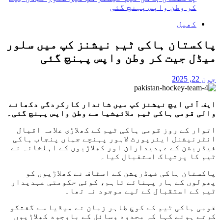
کر وطن واپس پہنچ گئی
کھیل
پاکستان ہاکی ٹیم نیشنز کپ میں سلور
میڈل جیت کر وطن واپس پہنچ گئی
جون 22, 2025
ایف آئی ایچ نیشنز کپ میں شاندار کارکردگی دکھانے
والی قومی ہاکی ٹیم ملائیشیا سے وطن واپس پہنچ گئی۔
اتوار کے روز قومی ہاکی ٹیم کے کھلاڑی علامہ اقبال
انٹرنیشنل ایئرپورٹ لاہور پہنچے جہاں پنجاب ہاکی
فیڈریشن کے عہدیداران اور کھلاڑیوں کے اہلخانہ نے
ٹیم کا پرتپاک استقبال کیا۔
پاکستان ہاکی فیڈریشن کے اسٹاف نے کھلاڑیوں کو
پھولوں کے ہار پہنائے تاہم، کوئی حکومتی عہدیدار
ٹیم کے استقبال کے لیے موجود نہ تھا۔
قومی ہاکی ٹیم کے کوچ طاہر زمان نے میڈیا سے گفتگو
کرتے ہوئے کہا کہ محدود وسائل کے باوجود کھلاڑیوں