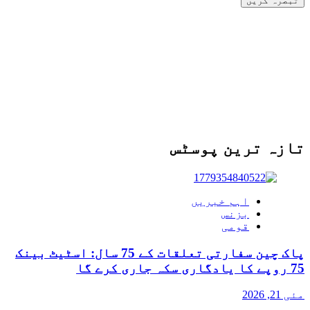
تازہ ترین پوسٹس
اہم خبریں
بزنس
قومی
پاک چین سفارتی تعلقات کے 75 سال: اسٹیٹ بینک
75 روپے کا یادگاری سکہ جاری کرے گا
مئی 21, 2026