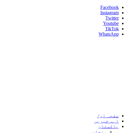
Skip
Facebook
to
Instagram
content
Twitter
Youtube
TikTok
WhatsApp
Umeed News
Every News With Good Hope
Primary
Umeed News
Menu
صفحہ اول
اہم خبریں
پاکستان
پنجاب