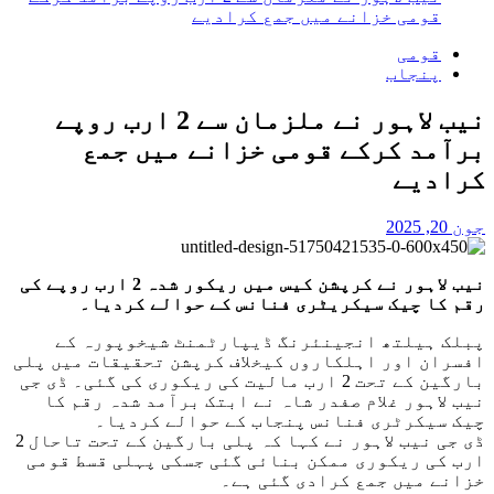
قومی خزانے میں جمع کرادیے
قومی
پنجاب
نیب لاہور نے ملزمان سے 2 ارب روپے
برآمد کرکے قومی خزانے میں جمع
کرادیے
جون 20, 2025
نیب لاہور نے کرپشن کیس میں ریکور شدہ 2 ارب روپے کی
رقم کا چیک سیکریٹری فنانس کے حوالے کردیا۔
پبلک ہیلتھ انجینئرنگ ڈیپارٹمنٹ شیخوپورہ کے
افسران اور اہلکاروں کیخلاف کرپشن تحقیقات میں پلی
بارگین کے تحت 2 ارب مالیت کی ریکوری کی گئی۔ ڈی جی
نیب لاہور غلام صفدر شاہ نے ابتک برآمد شدہ رقم کا
چیک سیکرٹری فنانس پنجاب کے حوالے کردیا۔
ڈی جی نیب لاہور نے کہا کہ پلی بارگین کے تحت تاحال 2
ارب کی ریکوری ممکن بنائی گئی جسکی پہلی قسط قومی
خزانے میں جمع کرادی گئی ہے۔