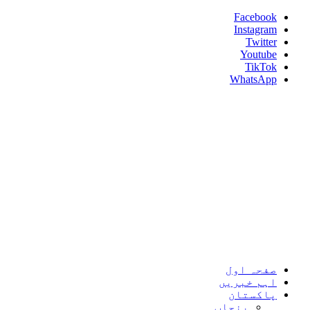
Skip
Facebook
to
Instagram
content
Twitter
Youtube
TikTok
WhatsApp
Umeed News
Every News With Good Hope
Primary
Umeed News
Menu
صفحہ اول
اہم خبریں
پاکستان
پنجاب