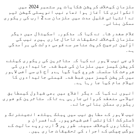
ملزمان کیخلاف کرپشن شکایات پر ستمبر 2024 میں
انکوائری کا آغاز ہوا تھا، نیب انویسٹی گیشن ٹیم
نے انتہائی قلیل مدت میں ملزمان سے 2 ارب کی ریکوری
ممکن بنائی۔
غلام صفدر شاہ نے کہا کہ مذکورہ اسکینڈل میں دیگر
ملزمان کیخلاف تحقیقات تاحال جاری ہیں، نیب کی
اوّلین ترجیح کرپٹ عناصر سے قومی دولت کی برآمدگی
ہے۔
ڈی جی نیب لاہور نے کہا کہ متاثرین کی ریکوری کیلئے
کرپشن کیسز میں ملزمان کی ضبط شدہ جائیدادوں کی
فروخت کا سلسلہ شروع کیا گیا ہے، آج ڈی سی آفس لاہور
میں کرپشن کیسز میں ضبط شدہ قیمتی جائیدادوں کا
نیلام عام کیا جا رہا ہے۔
انہوں نے کہا کہ دیگر اضلاع میں بھی شیڈول کیمطابق
نیلامی منعقد کروائی جارہی ہے تاکہ متاثرین کو فوری
ریکوری ممکن بنائی جائے۔
نیب لاہور کے مطابق نیب میں پبلک ہیلتھ انجینئرنگ و
ڈسٹرکٹ اکاؤنٹس آفس شیخوپورہ کےافسران و
اہلکاروں کیخلاف مبینہ طور پر 5 ارب روپے مالیت کے
بوگس چیکس کے اجراء کی تحقیقات جاری ہیں۔