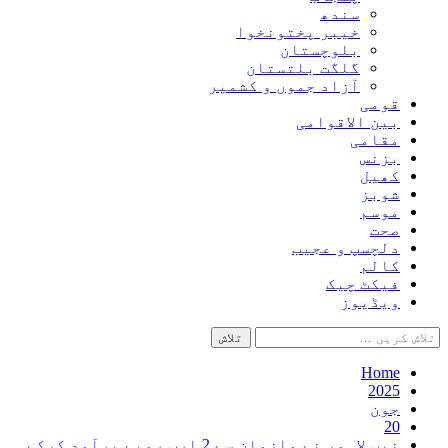
سندھ
خیبر پختونخوا
بلوچستان
گلگت بلتستان
آزاد جموں و کشمیر
قومی
بین الاقوامی
مقامی
بزنس
کھیل
شوبز
موسم
صحت
دلچسپ و عجیب
کالم
فیکٹ چیک
ویڈیوز
تلاش
کریں
برائے:
Home
2025
جون
20
نیب لاہور نے ملزمان سے 2 ارب روپے برآمد کرکے