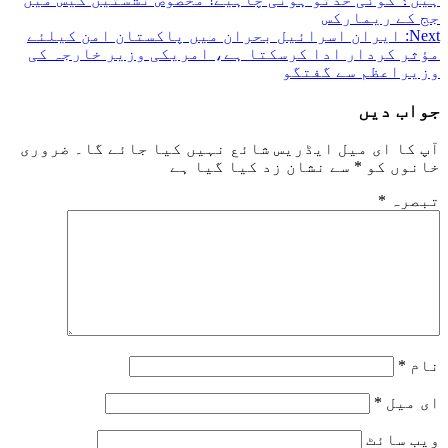
navigation
جج کے ریمارکس
Next:
ایران اسرائیل بحران میں پاکستان امن کیلئے
مؤثر کردار ادا کرسکتا ہے، امریکی وزیر خارجہ کی
وزیراعظم سے گفتگو
جواب دیں
آپ کا ای میل ایڈریس شائع نہیں کیا جائے گا۔
ضروری
خانوں کو
*
سے نشان زد کیا گیا ہے
تبصرہ
*
نام
*
ای میل
*
ویب‌ سائٹ