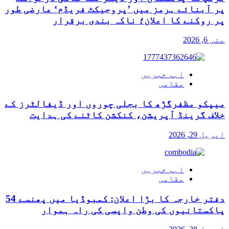
پر آبنائے ہرمز میں ’پروجیکٹ فریڈم‘ عارضی طور
پر روکنے کا اعلان؛ ناکہ بندی برقرار
مئی 6, 2026
اہم خبریں
مقامی
میپکو مظفرگڑھ کا بجلی چوروں اور ڈیفالٹرز کے
خلاف گرینڈ آپریشن، کنکشن کاٹنے کی ہدایت
اپریل 29, 2026
اہم خبریں
مقامی
دفتر خارجہ کا بڑا اعلان: کمبوڈیا میں پھنسے 54
پاکستانیوں کی وطن واپسی کی راہ ہموار