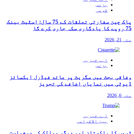
بزنس
قومی
پاک چین سفارتی تعلقات کے 75 سال: اسٹیٹ بینک
75 روپے کا یادگاری سکہ جاری کرے گا
مئی 21, 2026
اہم خبریں
بزنس
وفاقی بجٹ میں سگریٹ پر عائد فیڈرل ایکسائز
ڈیوٹی میں نمایاں اضافے کی تجویز
مئی 6, 2026
اہم خبریں
بین الاقوامی
ٹرمپ کا پاکستان اور دیگر ممالک کی درخواست