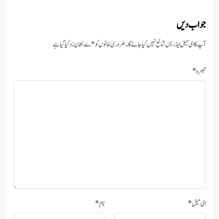
جواب دیں
آپ کا ای میل ایڈریس شائع نہیں کیا جائے گا۔
ضروری خانوں کو
*
سے نشان زد کیا گیا ہے
تبصرہ
*
ای میل
*
نام
*