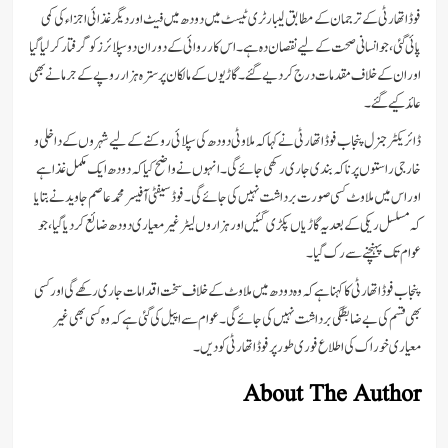
فوڈ اتھارٹی کے ترجمان کے مطابق لیبارٹری ٹیسٹ میں دودھ میں فیٹ اور دیگر غذائی اجزاء کی کمی
پائی گئی، جو انسانی صحت کے لیے نقصان دہ ہے۔ اس کارروائی کے دوران دو سپلائرز کو گرفتار کر لیا گیا
اور ان کے خلاف مقدمات درج کر دیے گئے۔ گاڑیوں کے مالکان پر سترہ ہزار روپے کے جرمانے بھی
عائد کیے گئے۔
ڈائریکٹر جنرل پنجاب فوڈ اتھارٹی نے کہا کہ ملاوٹی دودھ کی سپلائی روکنے کے لیے شہروں کے داخلی و
خارجی راستوں پر ناکہ بندی جاری رکھی جائے گی۔ انہوں نے واضح کیا کہ دودھ ایک مکمل غذا ہے
اور اس میں ملاوٹ کسی صورت برداشت نہیں کی جائے گی۔ فوڈ سیفٹی آفیسر محمد عاصم جاوید نے بتایا
کہ مسلسل ریکی کے بعد یہ گاڑیاں پکڑی گئیں اور ہزاروں لیٹر غیر معیاری دودھ ضائع کر دیا گیا، جو
عوام تک پہنچنے سے رک گیا۔
پنجاب فوڈ اتھارٹی کا کہنا ہے کہ وہ دودھ میں ملاوٹ کے خلاف سخت اقدامات جاری رکھے گی اور کسی
بھی قسم کی بے ضابطگی برداشت نہیں کی جائے گی۔ عوام سے اپیل کی گئی ہے کہ وہ کسی بھی غیر
معیاری خوراک کی اطلاع فوری طور پر فوڈ اتھارٹی کو دیں۔
About The Author