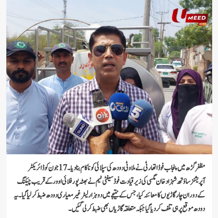
مظفرگڑھ میں پنجاب فوڈ اتھارٹی نے ملاوٹی دودھ کی سپلائی کو ناکام بنا دیا۔ 17 جون کو ڈائریکٹر
آپریشنز ساؤتھ شہزاد خان مگسی کی زیرقیادت فوڈ سیفٹی ٹیم نے بھٹہ پور فلائی اوور کے قریب چیکنگ
کے دوران چار گاڑیوں کا معائنہ کیا، جس کے نتیجے میں دو ہزار لیٹر غیر معیاری دودھ ضبط کر لیا گیا۔ یہ
دودھ موقع پر ہی تلف کر دیا گیا جبکہ متعلقہ گاڑیاں بھی ضبط کر لی گئیں۔