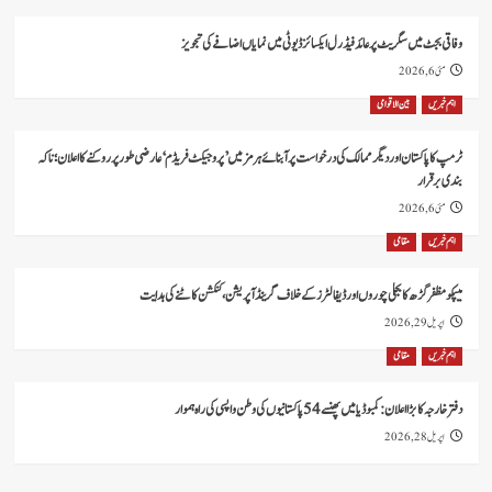
وفاقی بجٹ میں سگریٹ پر عائد فیڈرل ایکسائز ڈیوٹی میں نمایاں اضافے کی تجویز
مئی 6, 2026
اہم خبریں
بین الاقوامی
ٹرمپ کا پاکستان اور دیگر ممالک کی درخواست پر آبنائے ہرمز میں ’پروجیکٹ فریڈم‘ عارضی طور پر روکنے کا اعلان؛ ناکہ
بندی برقرار
مئی 6, 2026
اہم خبریں
مقامی
میپکو مظفرگڑھ کا بجلی چوروں اور ڈیفالٹرز کے خلاف گرینڈ آپریشن، کنکشن کاٹنے کی ہدایت
اپریل 29, 2026
اہم خبریں
مقامی
دفتر خارجہ کا بڑا اعلان: کمبوڈیا میں پھنسے 54 پاکستانیوں کی وطن واپسی کی راہ ہموار
اپریل 28, 2026