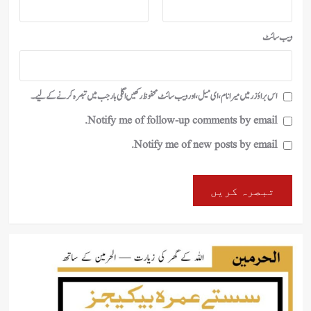
ویب‌ سائٹ
اس براؤزر میں میرا نام، ای میل، اور ویب سائٹ محفوظ رکھیں اگلی بار جب میں تبصرہ کرنے کےلیے۔
Notify me of follow-up comments by email.
Notify me of new posts by email.